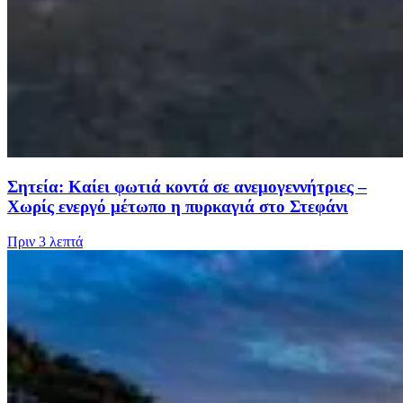
Σητεία: Καίει φωτιά κοντά σε ανεμογεννήτριες –
Χωρίς ενεργό μέτωπο η πυρκαγιά στο Στεφάνι
Πριν
3 λεπτά