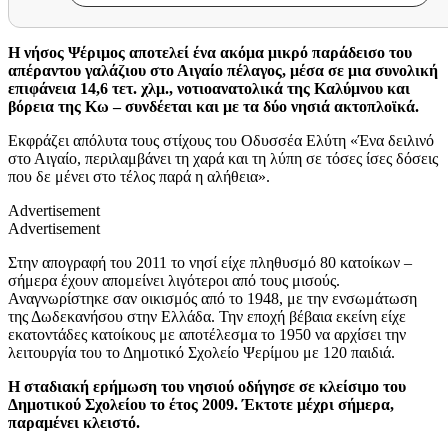
Η νήσος Ψέριμος αποτελεί ένα ακόμα μικρό παράδεισο του
απέραντου γαλάζιου στο Αιγαίο πέλαγος, μέσα σε μια συνολική
επιφάνεια 14,6 τετ. χλμ., νοτιοανατολικά της Καλύμνου και
βόρεια της Κω – συνδέεται και με τα δύο νησιά ακτοπλοϊκά.
Εκφράζει απόλυτα τους στίχους του Οδυσσέα Ελύτη «Ένα δειλινό
στο Αιγαίο, περιλαμβάνει τη χαρά και τη λύπη σε τόσες ίσες δόσεις
που δε μένει στο τέλος παρά η αλήθεια».
Advertisement
Advertisement
Στην απογραφή του 2011 το νησί είχε πληθυσμό 80 κατοίκων –
σήμερα έχουν απομείνει λιγότεροι από τους μισούς.
Αναγνωρίστηκε σαν οικισμός από το 1948, με την ενσωμάτωση
της Δωδεκανήσου στην Ελλάδα. Την εποχή βέβαια εκείνη είχε
εκατοντάδες κατοίκους με αποτέλεσμα το 1950 να αρχίσει την
λειτουργία του το Δημοτικό Σχολείο Ψερίμου με 120 παιδιά.
Η σταδιακή ερήμωση του νησιού οδήγησε σε κλείσιμο του
Δημοτικού Σχολείου το έτος 2009. Έκτοτε μέχρι σήμερα,
παραμένει κλειστό.