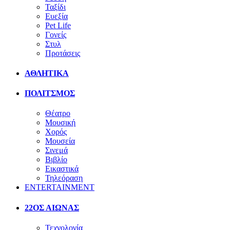
Ταξίδι
Ευεξία
Pet Life
Γονείς
Στυλ
Προτάσεις
ΑΘΛΗΤΙΚΑ
ΠΟΛΙΤΣΜΟΣ
Θέατρο
Μουσική
Χορός
Μουσεία
Σινεμά
Βιβλίο
Εικαστικά
Τηλεόραση
ENTERTAINMENT
22ΟΣ ΑΙΩΝΑΣ
Τεχνολογία