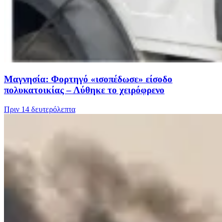
Μαγνησία: Φορτηγό «ισοπέδωσε» είσοδο
πολυκατοικίας – Λύθηκε το χειρόφρενο
Πριν
14 δευτερόλεπτα