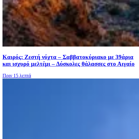
Καιρός: Ζεστή νύχτα – Σαββατοκύριακο με 39άρια
και ισχυρό μελτέμι – Δύσκολες θάλασσες στο Αιγαίο
Πριν
15 λεπτά