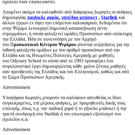
σχολείο όταν επισκευαστεί.
Απομένει ακόμα να καλυφθούν από διάφορους δωρητές οι ανάγκες
δημιουργίας
παιδικής χαράς
,
γηπέδου μπάσκετ
,
Starlink
και
άλλων έργων εν όψει του επόμενου καλοκαιριού, δεδομένου ότι
στην Ψέριμο λειτουργεί δημοτική κατασκήνωση πέντε
στρεμμάτων, η οποία φιλοξενεί ομάδες Προσκόπων από ολόκληρη
την Ελλάδα. Ήδη σε συνεννόηση με τον Αρχηγό
του Π
ροσκοπικού Κέντρου Ψερίμου
γίνονται συζητήσεις για την
πιθανή φιλοξενία ομάδων με ίσο αριθμό προσκόπων από την
Ελλάδα και τις Ηνωμένες Πολιτείες Αμερικής με μαθητές
του
Odyssey
School
το οποίο από το 1993 προσφέρει ένα
συγκλονιστικό έργο δημιουργώντας κάθε χρόνο ξένους μαθητές
σαν πρεσβευτές της Ελλάδος και του Ελληνισμού, καθώς και από
το Σώμα Προσκόπων Αμερικής.
Advertisement
Υποψήφιοι δωρητές μπορούν να καλύψουν απευθείας οι ίδιοι
συγκεκριμένες, επί μέρους ανάγκες, με προμηθευτές δικής τους
επιλογής, όπως π.χ. την παιδική χαρά ή το γήπεδο μπάσκετ ή την
τριετή συνδρομή στο
Starlink
ή τον εσωτερικό εξοπλισμό του
σχολείου κ.α.
Advertisement