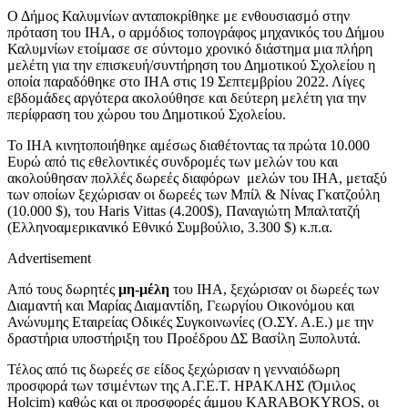
Ο Δήμος Καλυμνίων ανταποκρίθηκε με ενθουσιασμό στην
πρόταση του ΙΗΑ, ο αρμόδιος τοπογράφος μηχανικός του Δήμου
Καλυμνίων ετοίμασε σε σύντομο χρονικό διάστημα μια πλήρη
μελέτη για την επισκευή/συντήρηση του Δημοτικού Σχολείου η
οποία παραδόθηκε στο ΙΗΑ στις 19 Σεπτεμβρίου 2022. Λίγες
εβδομάδες αργότερα ακολούθησε και δεύτερη μελέτη για την
περίφραση του χώρου του Δημοτικού Σχολείου.
Το ΙΗΑ κινητοποιήθηκε αμέσως διαθέτοντας τα πρώτα 10.000
Ευρώ από τις εθελοντικές συνδρομές των μελών του και
ακολούθησαν πολλές δωρεές διαφόρων μελών του ΙΗΑ, μεταξύ
των οποίων ξεχώρισαν οι δωρεές των Μπίλ & Νίνας Γκατζούλη
(10.000 $), του
Haris
Vittas
(4.200$), Παναγιώτη Μπαλτατζή
(Ελληνοαμερικανικό Εθνικό Συμβούλιο, 3.300 $) κ.π.α.
Advertisement
Από τους δωρητές
μη-μέλη
του ΙΗΑ, ξεχώρισαν οι δωρεές των
Διαμαντή και Μαρίας Διαμαντίδη, Γεωργίου Οικονόμου και
Ανώνυμης Εταιρείας Οδικές Συγκοινωνίες (Ο.ΣΥ. Α.Ε.) με την
δραστήρια υποστήριξη του Προέδρου ΔΣ Βασίλη Ξυπολυτά.
Τέλος από τις δωρεές σε είδος ξεχώρισαν η γενναιόδωρη
προσφορά των τσιμέντων της Α.Γ.Ε.Τ. ΗΡΑΚΛΗΣ (Όμιλος
Holcim) καθώς και οι προσφορές άμμου ΚΑRABOKYROS, οι