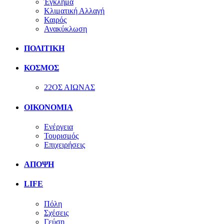
Έγκλημα
Κλιματική Αλλαγή
Καιρός
Ανακύκλωση
ΠΟΛΙΤΙΚΗ
ΚΟΣΜΟΣ
22ΟΣ ΑΙΩΝΑΣ
ΟΙΚΟΝΟΜΙΑ
Ενέργεια
Τουρισμός
Επιχειρήσεις
ΑΠΟΨΗ
LIFE
Πόλη
Σχέσεις
Γεύση