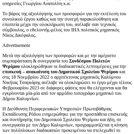
υπηρεσίες Γεωργίου Ανατολίτη κ.α.
Το βάρος της αξιολόγησης των προσφορών για την εκτέλεση του
συνολικού έργου καθώς και την συνεχή παρακολούθηση και
εποπτεία μέχρι την ολοκλήρωση του, ανέλαβε σαν τεχνικός
σύμβουλος, ο εθελοντής-μέλος του ΙΗΑ πολιτικός μηχανικός
Νίκος Δικέφαλος.
Advertisement
Μετά την αξιολόγηση των προσφορών και με την αμέριστο
συμπαράσταση & συνεργασία του
Συνδέσμου Πολιτών
Ψερίμου
ολοκληρώθηκαν οι διαδικαστικές λεπτομέρειες για την
επισκευή – ανακαίνιση του Δημοτικού Σχολείου Ψερίμου
και
στις 18 Νοεμβρίου 2022 ο αρχιτέκτονας μηχανικός Καλύμνου
Νικήτας Τσαγκάρης ανέλαβε να ολοκληρώσει το έργο μέχρι τέλους
Φεβρουαρίου 2023 σε διάφορες φάσεις που θα ελέγχονται και θα
εγκρίνονται μία-μία από τον αρμόδιο τοπογράφο μηχανικό του
Δήμου Καλυμνίων.
Η Διεύθυνση Περιφερειακών Υπηρεσιών Πρωτοβάθμιας
Εκπαίδευσης Ρόδου ενημερώθηκε για την προσπάθεια επισκευής
και συντήρησης του Δημοτικού Σχολείου Ψερίμου και ήδη, σε
συνεργασία με τον Δήμο Καλυμνίων, προγραμματίζεται η κίνηση
των πολύπλοκων διαδικασιών προκειμένου να στελεχωθεί το