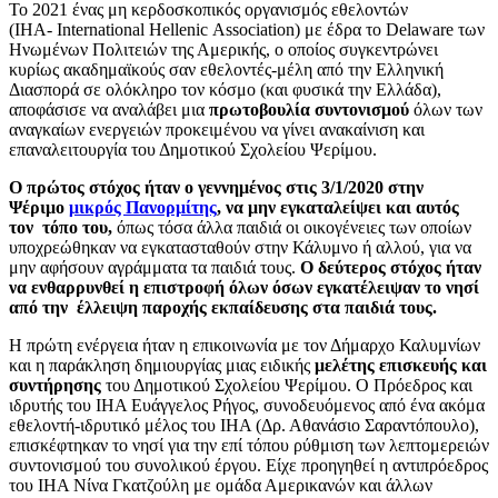
Το 2021 ένας μη κερδοσκοπικός οργανισμός εθελοντών
(ΙΗΑ-
International
Hellenic
Association
) με έδρα το
Delaware
των
Ηνωμένων Πολιτειών της Αμερικής, ο οποίος συγκεντρώνει
κυρίως ακαδημαϊκούς σαν εθελοντές-μέλη από την Ελληνική
Διασπορά σε ολόκληρο τον κόσμο (και φυσικά την Ελλάδα),
αποφάσισε να αναλάβει μια
πρωτοβουλία συντονισμού
όλων των
αναγκαίων ενεργειών προκειμένου να γίνει ανακαίνιση και
επαναλειτουργία του Δημοτικού Σχολείου Ψερίμου.
Ο πρώτος στόχος ήταν ο γεννημένος στις 3/1/2020 στην
Ψέριμο
μικρός Πανορμίτης
, να μην εγκαταλείψει και αυτός
τον τόπο του,
όπως τόσα άλλα παιδιά οι οικογένειες των οποίων
υποχρεώθηκαν να εγκατασταθούν στην Κάλυμνο ή αλλού, για να
μην αφήσουν αγράμματα τα παιδιά τους.
Ο δεύτερος στόχος ήταν
να ενθαρρυνθεί η επιστροφή όλων όσων εγκατέλειψαν το νησί
από την έλλειψη παροχής εκπαίδευσης στα παιδιά τους.
Η πρώτη ενέργεια ήταν η επικοινωνία με τον Δήμαρχο Καλυμνίων
και η παράκληση δημιουργίας μιας ειδικής
μελέτης επισκευής και
συντήρησης
του Δημοτικού Σχολείου Ψερίμου. Ο Πρόεδρος και
ιδρυτής του ΙΗΑ Ευάγγελος Ρήγος, συνοδευόμενος από ένα ακόμα
εθελοντή-ιδρυτικό μέλος του ΙΗΑ (Δρ. Αθανάσιο Σαραντόπουλο),
επισκέφτηκαν το νησί για την επί τόπου ρύθμιση των λεπτομερειών
συντονισμού του συνολικού έργου. Είχε προηγηθεί η αντιπρόεδρος
του ΙΗΑ Νίνα Γκατζούλη με ομάδα Αμερικανών και άλλων