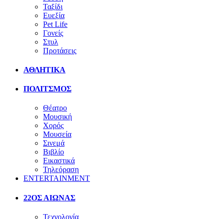
Ταξίδι
Ευεξία
Pet Life
Γονείς
Στυλ
Προτάσεις
ΑΘΛΗΤΙΚΑ
ΠΟΛΙΤΣΜΟΣ
Θέατρο
Μουσική
Χορός
Μουσεία
Σινεμά
Βιβλίο
Εικαστικά
Τηλεόραση
ENTERTAINMENT
22ΟΣ ΑΙΩΝΑΣ
Τεχνολογία