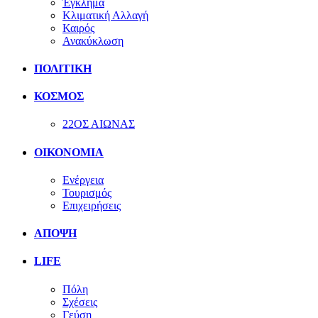
Έγκλημα
Κλιματική Αλλαγή
Καιρός
Ανακύκλωση
ΠΟΛΙΤΙΚΗ
ΚΟΣΜΟΣ
22ΟΣ ΑΙΩΝΑΣ
ΟΙΚΟΝΟΜΙΑ
Ενέργεια
Τουρισμός
Επιχειρήσεις
ΑΠΟΨΗ
LIFE
Πόλη
Σχέσεις
Γεύση