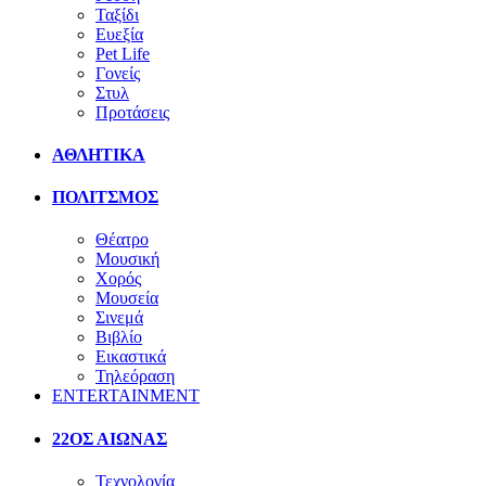
Ταξίδι
Ευεξία
Pet Life
Γονείς
Στυλ
Προτάσεις
ΑΘΛΗΤΙΚΑ
ΠΟΛΙΤΣΜΟΣ
Θέατρο
Μουσική
Χορός
Μουσεία
Σινεμά
Βιβλίο
Εικαστικά
Τηλεόραση
ENTERTAINMENT
22ΟΣ ΑΙΩΝΑΣ
Τεχνολογία