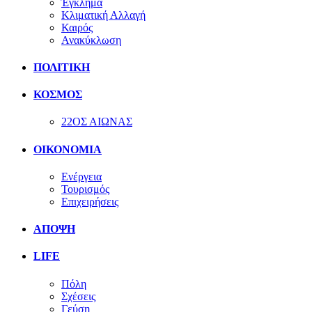
Έγκλημα
Κλιματική Αλλαγή
Καιρός
Ανακύκλωση
ΠΟΛΙΤΙΚΗ
ΚΟΣΜΟΣ
22ΟΣ ΑΙΩΝΑΣ
ΟΙΚΟΝΟΜΙΑ
Ενέργεια
Τουρισμός
Επιχειρήσεις
ΑΠΟΨΗ
LIFE
Πόλη
Σχέσεις
Γεύση