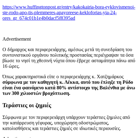
https://www.huffingtonpost.gr/entry/kakokairia-bora-eyklovismenoi-
ste-rodo-apo-tis-plemmeres-apayoreese-kekloforias-yia-24-
ores_gr_674c01b1e4b0dacf5f8395ad
Advertisement
Ο δήμαρχος και περιφερειάρχης, αμέσως μετά τη συνεδρίαση του
συντονιστικού οργάνου πολιτικής προστασίας περιέγραψαν τα όσα
βίωσε το νησί τη χθεσινή νύχτα όπου έβρεχε ασταμάτητα πάνω από
16 ώρες.
Όπως χαρακτηριστικά είπε ο περιφερειάρχης κ. Χατζημάρκος
σύμφωνα με τον καθηγητή κ. Λέκκα, αυτό που έπληξε τη Ρόδο
είναι ένα φαινόμενο κατά 80% αντίστοιχο της Βαλένθια με άνω
των 300 χιλιοστών βροχόπτωση.
Τεράστιες οι ζημιές
Σύμφωνα με τον περιφερειάρχη υπάρχουν τεράστιες ζημιλες από
την κατάρρευση γέφυρας, υποχώρηση οδοστρώματος,
κατολισθήσεις και τεράστιες ζημιές σε ιδιωτικές περιουσίες.