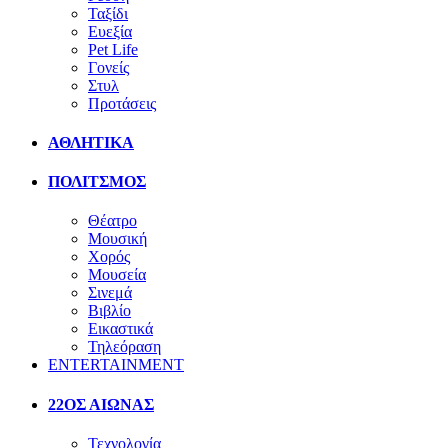
Ταξίδι
Ευεξία
Pet Life
Γονείς
Στυλ
Προτάσεις
ΑΘΛΗΤΙΚΑ
ΠΟΛΙΤΣΜΟΣ
Θέατρο
Μουσική
Χορός
Μουσεία
Σινεμά
Βιβλίο
Εικαστικά
Τηλεόραση
ENTERTAINMENT
22ΟΣ ΑΙΩΝΑΣ
Τεχνολογία