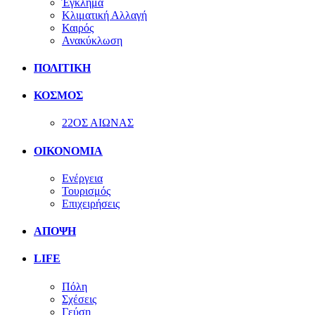
Έγκλημα
Κλιματική Αλλαγή
Καιρός
Ανακύκλωση
ΠΟΛΙΤΙΚΗ
ΚΟΣΜΟΣ
22ΟΣ ΑΙΩΝΑΣ
ΟΙΚΟΝΟΜΙΑ
Ενέργεια
Τουρισμός
Επιχειρήσεις
ΑΠΟΨΗ
LIFE
Πόλη
Σχέσεις
Γεύση