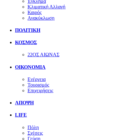
Έγκλημα
Κλιματική Αλλαγή
Καιρός
Ανακύκλωση
ΠΟΛΙΤΙΚΗ
ΚΟΣΜΟΣ
22ΟΣ ΑΙΩΝΑΣ
ΟΙΚΟΝΟΜΙΑ
Ενέργεια
Τουρισμός
Επιχειρήσεις
ΑΠΟΨΗ
LIFE
Πόλη
Σχέσεις
Γεύση