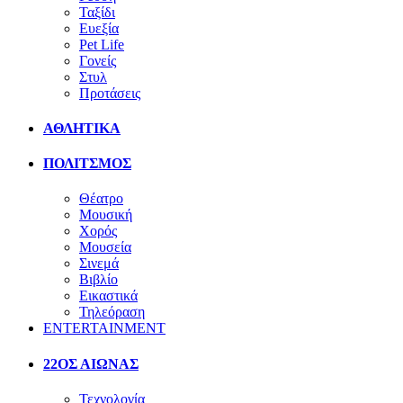
Ταξίδι
Ευεξία
Pet Life
Γονείς
Στυλ
Προτάσεις
ΑΘΛΗΤΙΚΑ
ΠΟΛΙΤΣΜΟΣ
Θέατρο
Μουσική
Χορός
Μουσεία
Σινεμά
Βιβλίο
Εικαστικά
Τηλεόραση
ENTERTAINMENT
22ΟΣ ΑΙΩΝΑΣ
Τεχνολογία