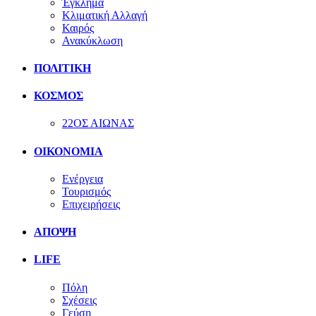
Έγκλημα
Κλιματική Αλλαγή
Καιρός
Ανακύκλωση
ΠΟΛΙΤΙΚΗ
ΚΟΣΜΟΣ
22ΟΣ ΑΙΩΝΑΣ
ΟΙΚΟΝΟΜΙΑ
Ενέργεια
Τουρισμός
Επιχειρήσεις
ΑΠΟΨΗ
LIFE
Πόλη
Σχέσεις
Γεύση