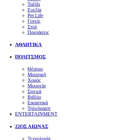
Ταξίδι
Ευεξία
Pet Life
Γονείς
Στυλ
Προτάσεις
ΑΘΛΗΤΙΚΑ
ΠΟΛΙΤΣΜΟΣ
Θέατρο
Μουσική
Χορός
Μουσεία
Σινεμά
Βιβλίο
Εικαστικά
Τηλεόραση
ENTERTAINMENT
22ΟΣ ΑΙΩΝΑΣ
Τεχνολογία