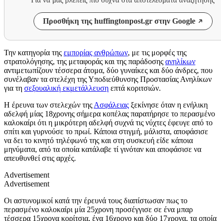
Προσθήκη της huffingtonpost.gr στην Google
Την κατηγορία της
εμπορίας ανθρώπων
, με τις μορφές της
στρατολόγησης, της μεταφοράς και της παράδοσης
ανηλίκων
αντιμετωπίζουν τέσσερα άτομα, δύο γυναίκες και δύο άνδρες, που
συνέλαβαν τα στελέχη της Υποδιεύθυνσης Προστασίας Ανηλίκων
για τη
σεξουαλική εκμετάλλευση
επτά κοριτσιών.
Η έρευνα των στελεχών της
Ασφάλειας
ξεκίνησε όταν η ενήλικη
αδελφή μίας 18χρονης σήμερα κοπέλας παρατήρησε το περασμένο
καλοκαίρι ότι η μικρότερη αδελφή συχνά τις νύχτες έφευγε από το
σπίτι και γυρνούσε το πρωί. Κάποια στιγμή, μάλιστα, αποφάσισε
να δει το κινητό τηλέφωνό της και στη συσκευή είδε κάποια
μηνύματα, από τα οποία κατάλαβε τί γινόταν και αποφάσισε να
απευθυνθεί στις αρχές.
Advertisement
Advertisement
Οι αστυνομικοί κατά την έρευνά τους διαπίστωσαν πως το
περασμένο καλοκαίρι μία 25χρονη προσέγγισε σε ένα μπαρ
τέσσερα 15χρονα κορίτσια, ένα 16χρονο και δύο 17χρονα, τα οποία