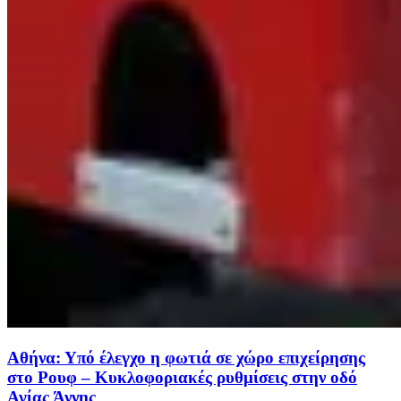
Αθήνα: Υπό έλεγχο η φωτιά σε χώρο επιχείρησης
στο Ρουφ – Κυκλοφοριακές ρυθμίσεις στην οδό
Αγίας Άννης