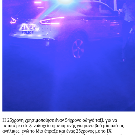
Η 25χρονη χρησιμοποίησε έναν 54χρονο οδηγό ταξί, για να
μεταφέρει σε ξενοδοχείο ημιδιαμονής για ραντεβού μία από τις
ανήλικες, ενώ το ίδιο έπραξε και ένας 25χρονος με το ΙΧ