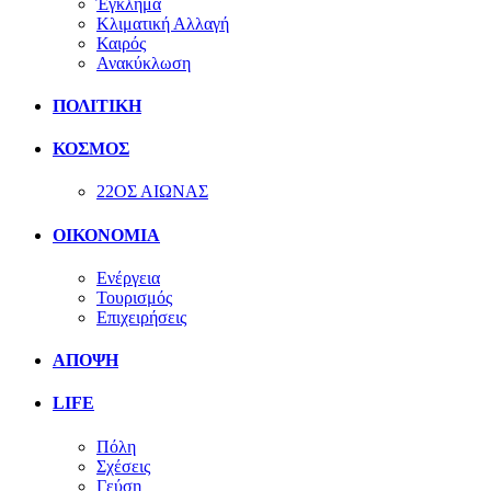
Έγκλημα
Κλιματική Αλλαγή
Καιρός
Ανακύκλωση
ΠΟΛΙΤΙΚΗ
ΚΟΣΜΟΣ
22ΟΣ ΑΙΩΝΑΣ
ΟΙΚΟΝΟΜΙΑ
Ενέργεια
Τουρισμός
Επιχειρήσεις
ΑΠΟΨΗ
LIFE
Πόλη
Σχέσεις
Γεύση