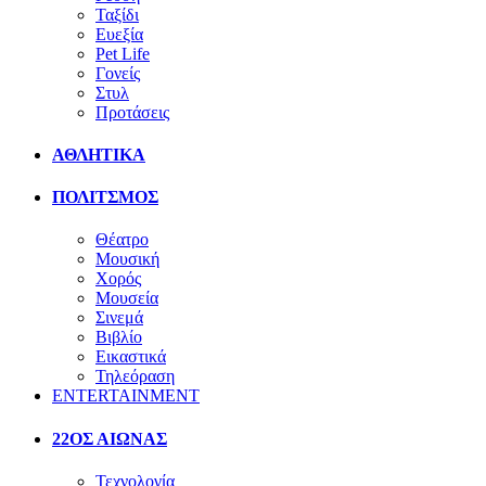
Ταξίδι
Ευεξία
Pet Life
Γονείς
Στυλ
Προτάσεις
ΑΘΛΗΤΙΚΑ
ΠΟΛΙΤΣΜΟΣ
Θέατρο
Μουσική
Χορός
Μουσεία
Σινεμά
Βιβλίο
Εικαστικά
Τηλεόραση
ENTERTAINMENT
22ΟΣ ΑΙΩΝΑΣ
Τεχνολογία