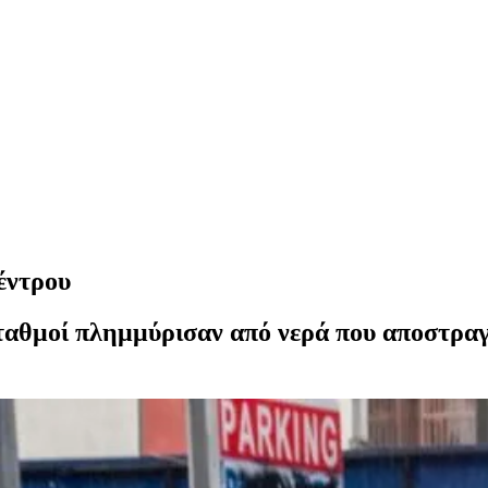
έντρου
θμοί πλημμύρισαν από νερά που αποστραγγί