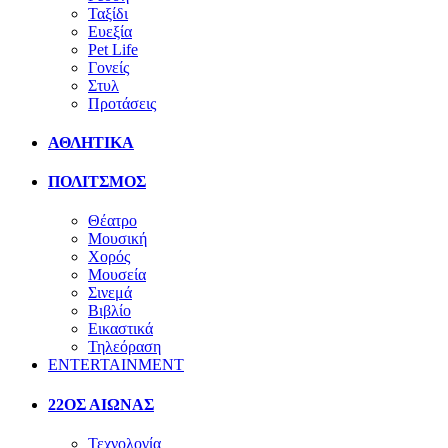
Ταξίδι
Ευεξία
Pet Life
Γονείς
Στυλ
Προτάσεις
ΑΘΛΗΤΙΚΑ
ΠΟΛΙΤΣΜΟΣ
Θέατρο
Μουσική
Χορός
Μουσεία
Σινεμά
Βιβλίο
Εικαστικά
Τηλεόραση
ENTERTAINMENT
22ΟΣ ΑΙΩΝΑΣ
Τεχνολογία