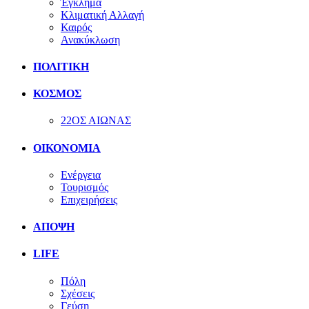
Έγκλημα
Κλιματική Αλλαγή
Καιρός
Ανακύκλωση
ΠΟΛΙΤΙΚΗ
ΚΟΣΜΟΣ
22ΟΣ ΑΙΩΝΑΣ
ΟΙΚΟΝΟΜΙΑ
Ενέργεια
Τουρισμός
Επιχειρήσεις
ΑΠΟΨΗ
LIFE
Πόλη
Σχέσεις
Γεύση