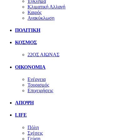
Έγκλημα
Κλιματική Αλλαγή
Καιρός
Ανακύκλωση
ΠΟΛΙΤΙΚΗ
ΚΟΣΜΟΣ
22ΟΣ ΑΙΩΝΑΣ
ΟΙΚΟΝΟΜΙΑ
Ενέργεια
Τουρισμός
Επιχειρήσεις
ΑΠΟΨΗ
LIFE
Πόλη
Σχέσεις
Γεύση