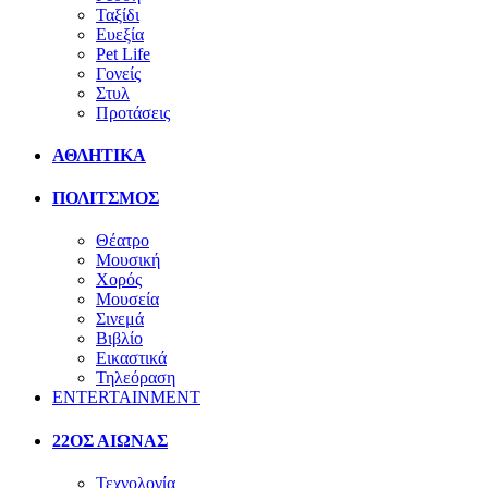
Ταξίδι
Ευεξία
Pet Life
Γονείς
Στυλ
Προτάσεις
ΑΘΛΗΤΙΚΑ
ΠΟΛΙΤΣΜΟΣ
Θέατρο
Μουσική
Χορός
Μουσεία
Σινεμά
Βιβλίο
Εικαστικά
Τηλεόραση
ENTERTAINMENT
22ΟΣ ΑΙΩΝΑΣ
Τεχνολογία