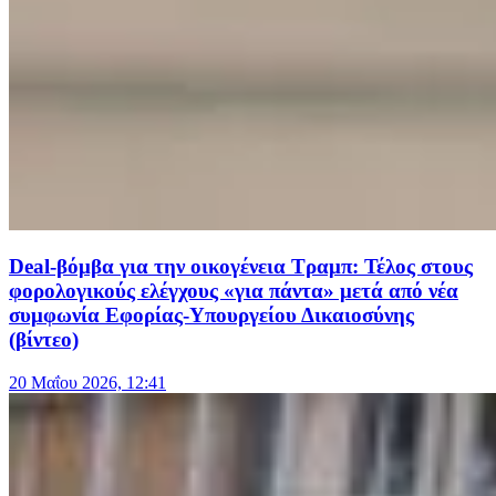
Deal-βόμβα για την οικογένεια Τραμπ: Τέλος στους
φορολογικούς ελέγχους «για πάντα» μετά από νέα
συμφωνία Εφορίας-Υπουργείου Δικαιοσύνης
(βίντεο)
20 Μαΐου 2026, 12:41