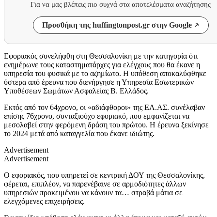
Για να μας βλέπεις πιο συχνά στα αποτελέσματα αναζήτησης
Προσθήκη της huffingtonpost.gr στην Google
Εφοριακός συνελήφθη στη Θεσσαλονίκη με την κατηγορία ότι
ενημέρωνε τους καταστηματάρχες για ελέγχους που θα έκανε η
υπηρεσία του φυσικά με το αζημίωτο. Η υπόθεση αποκαλύφθηκε
ύστερα από έρευνα που διενήργησε η Υπηρεσία Εσωτερικών
Υποθέσεων Σωμάτων Ασφαλείας Β. Ελλάδος.
Εκτός από τον 64χρονο, οι «αδιάφθοροι» της ΕΛ.ΑΣ. συνέλαβαν
επίσης 76χρονο, συνταξιούχο εφοριακό, που εμφανίζεται να
μεσολαβεί στην φερόμενη δράση του πρώτου. Η έρευνα ξεκίνησε
το 2024 μετά από καταγγελία που έκανε ιδιώτης.
Advertisement
Advertisement
Ο εφοριακός, που υπηρετεί σε κεντρική ΔΟΥ της Θεσσαλονίκης,
φέρεται, επιπλέον, να παρενέβαινε σε αρμοδιότητες άλλων
υπηρεσιών προκειμένου να κάνουν τα… στραβά μάτια σε
ελεγχόμενες επιχειρήσεις.