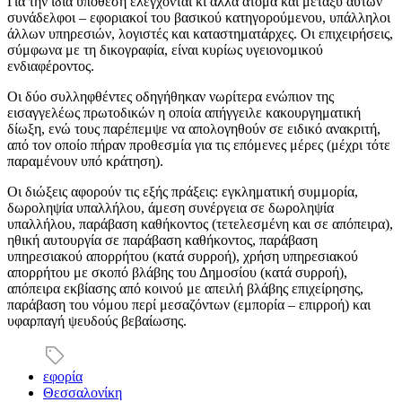
Για την ίδια υπόθεση ελέγχονται κι άλλα άτομα και μεταξύ αυτών
συνάδελφοι – εφοριακοί του βασικού κατηγορούμενου, υπάλληλοι
άλλων υπηρεσιών, λογιστές και καταστηματάρχες. Οι επιχειρήσεις,
σύμφωνα με τη δικογραφία, είναι κυρίως υγειονομικού
ενδιαφέροντος.
Οι δύο συλληφθέντες οδηγήθηκαν νωρίτερα ενώπιον της
εισαγγελέως πρωτοδικών η οποία απήγγειλε κακουργηματική
δίωξη, ενώ τους παρέπεμψε να απολογηθούν σε ειδικό ανακριτή,
από τον οποίο πήραν προθεσμία για τις επόμενες μέρες (μέχρι τότε
παραμένουν υπό κράτηση).
Οι διώξεις αφορούν τις εξής πράξεις: εγκληματική συμμορία,
δωροληψία υπαλλήλου, άμεση συνέργεια σε δωροληψία
υπαλλήλου, παράβαση καθήκοντος (τετελεσμένη και σε απόπειρα),
ηθική αυτουργία σε παράβαση καθήκοντος, παράβαση
υπηρεσιακού απορρήτου (κατά συρροή), χρήση υπηρεσιακού
απορρήτου με σκοπό βλάβης του Δημοσίου (κατά συρροή),
απόπειρα εκβίασης από κοινού με απειλή βλάβης επιχείρησης,
παράβαση του νόμου περί μεσαζόντων (εμπορία – επιρροή) και
υφαρπαγή ψευδούς βεβαίωσης.
εφορία
Θεσσαλονίκη