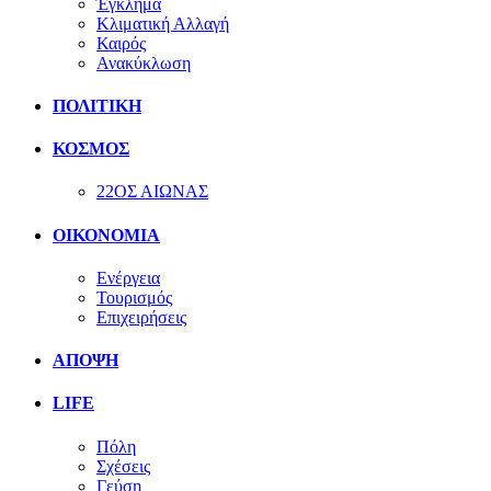
Έγκλημα
Κλιματική Αλλαγή
Καιρός
Ανακύκλωση
ΠΟΛΙΤΙΚΗ
ΚΟΣΜΟΣ
22ΟΣ ΑΙΩΝΑΣ
ΟΙΚΟΝΟΜΙΑ
Ενέργεια
Τουρισμός
Επιχειρήσεις
ΑΠΟΨΗ
LIFE
Πόλη
Σχέσεις
Γεύση