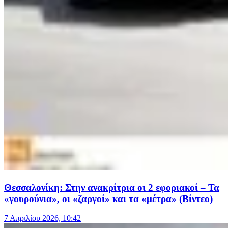
Θεσσαλονίκη: Στην ανακρίτρια οι 2 εφοριακοί – Τα
«γουρούνια», οι «ζαργοί» και τα «μέτρα» (Βίντεο)
7 Απριλίου 2026, 10:42