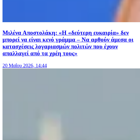
Μιλένα Αποστολάκη: «Η «δεύτερη ευκαιρία» δεν
μπορεί να είναι κενό γράμμα – Nα αρθούν άμεσα οι
κατασχέσεις λογαριασμών πολιτών που έχουν
απαλλαγεί από τα χρέη τους»
20 Μαΐου 2026, 14:44