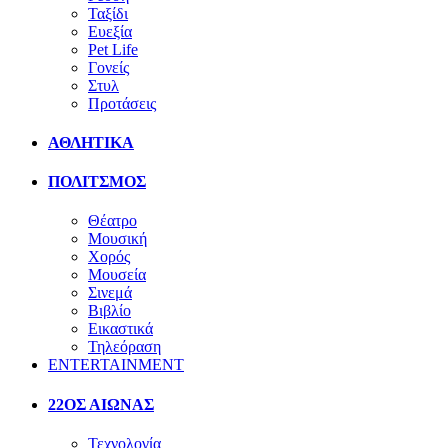
Ταξίδι
Ευεξία
Pet Life
Γονείς
Στυλ
Προτάσεις
ΑΘΛΗΤΙΚΑ
ΠΟΛΙΤΣΜΟΣ
Θέατρο
Μουσική
Χορός
Μουσεία
Σινεμά
Βιβλίο
Εικαστικά
Τηλεόραση
ENTERTAINMENT
22ΟΣ ΑΙΩΝΑΣ
Τεχνολογία