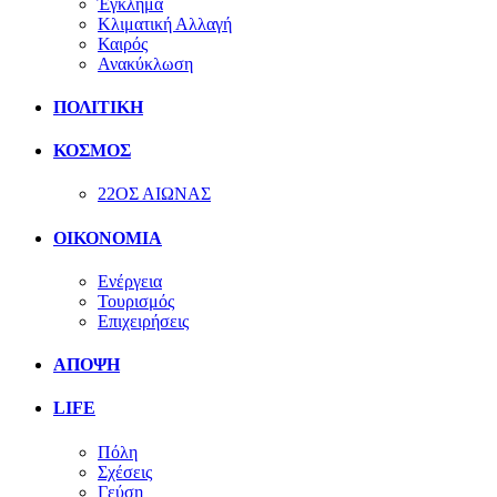
Έγκλημα
Κλιματική Αλλαγή
Καιρός
Ανακύκλωση
ΠΟΛΙΤΙΚΗ
ΚΟΣΜΟΣ
22ΟΣ ΑΙΩΝΑΣ
ΟΙΚΟΝΟΜΙΑ
Ενέργεια
Τουρισμός
Επιχειρήσεις
ΑΠΟΨΗ
LIFE
Πόλη
Σχέσεις
Γεύση