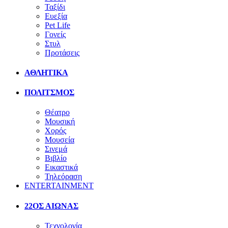
Ταξίδι
Ευεξία
Pet Life
Γονείς
Στυλ
Προτάσεις
ΑΘΛΗΤΙΚΑ
ΠΟΛΙΤΣΜΟΣ
Θέατρο
Μουσική
Χορός
Μουσεία
Σινεμά
Βιβλίο
Εικαστικά
Τηλεόραση
ENTERTAINMENT
22ΟΣ ΑΙΩΝΑΣ
Τεχνολογία