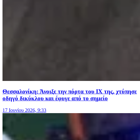
Θεσσαλονίκη: Άνοιξε την πόρτα του ΙΧ της, χτύπησε
οδηγό δικύκλου και έφυγε από το σημείο
17 Ιουνίου 2026, 9:33