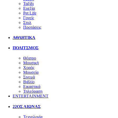
Ταξίδι
Ευεξία
Pet Life
Γονείς
Στυλ
Προτάσεις
ΑΘΛΗΤΙΚΑ
ΠΟΛΙΤΣΜΟΣ
Θέατρο
Μουσική
Χορός
Μουσεία
Σινεμά
Βιβλίο
Εικαστικά
Τηλεόραση
ENTERTAINMENT
22ΟΣ ΑΙΩΝΑΣ
Τεχνολογία