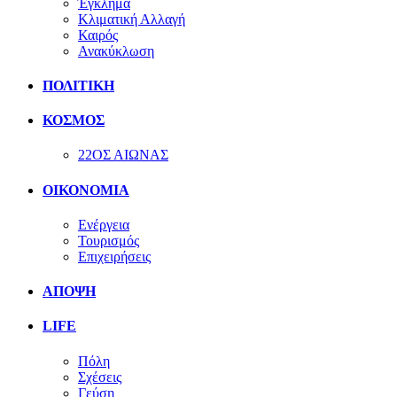
Έγκλημα
Κλιματική Αλλαγή
Καιρός
Ανακύκλωση
ΠΟΛΙΤΙΚΗ
ΚΟΣΜΟΣ
22ΟΣ ΑΙΩΝΑΣ
ΟΙΚΟΝΟΜΙΑ
Ενέργεια
Τουρισμός
Επιχειρήσεις
ΑΠΟΨΗ
LIFE
Πόλη
Σχέσεις
Γεύση