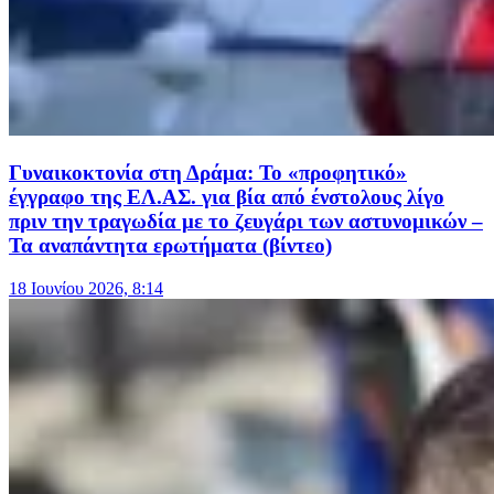
Γυναικοκτονία στη Δράμα: Το «προφητικό»
έγγραφο της ΕΛ.ΑΣ. για βία από ένστολους λίγο
πριν την τραγωδία με το ζευγάρι των αστυνομικών –
Τα αναπάντητα ερωτήματα (βίντεο)
18 Ιουνίου 2026, 8:14