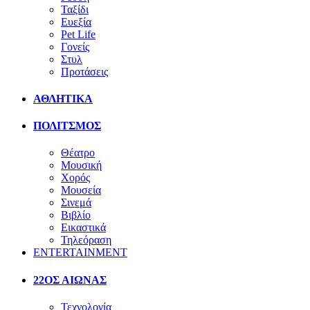
Ταξίδι
Ευεξία
Pet Life
Γονείς
Στυλ
Προτάσεις
ΑΘΛΗΤΙΚΑ
ΠΟΛΙΤΣΜΟΣ
Θέατρο
Μουσική
Χορός
Μουσεία
Σινεμά
Βιβλίο
Εικαστικά
Τηλεόραση
ENTERTAINMENT
22ΟΣ ΑΙΩΝΑΣ
Τεχνολογία