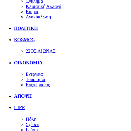
Έγκλημα
Κλιματική Αλλαγή
Καιρός
Ανακύκλωση
ΠΟΛΙΤΙΚΗ
ΚΟΣΜΟΣ
22ΟΣ ΑΙΩΝΑΣ
ΟΙΚΟΝΟΜΙΑ
Ενέργεια
Τουρισμός
Επιχειρήσεις
ΑΠΟΨΗ
LIFE
Πόλη
Σχέσεις
Γεύση