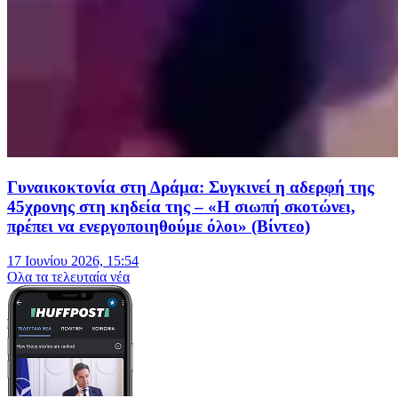
Γυναικοκτονία στη Δράμα: Συγκινεί η αδερφή της
45χρονης στη κηδεία της – «Η σιωπή σκοτώνει,
πρέπει να ενεργοποιηθούμε όλοι» (Βίντεο)
17 Ιουνίου 2026, 15:54
Oλα τα τελευταία νέα