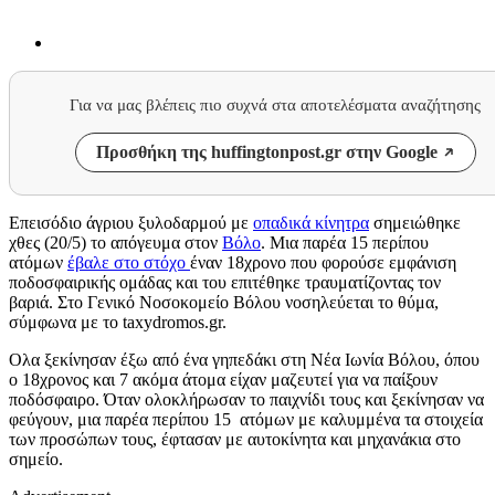
Για να μας βλέπεις πιο συχνά στα αποτελέσματα αναζήτησης
Προσθήκη της huffingtonpost.gr στην Google
Επεισόδιο άγριου ξυλοδαρμού με
οπαδικά κίνητρα
σημειώθηκε
χθες (20/5) το απόγευμα στον
Βόλο
. Μια παρέα 15 περίπου
ατόμων
έβαλε στο στόχο
έναν 18χρονο που φορούσε εμφάνιση
ποδοσφαιρικής ομάδας και του επιτέθηκε τραυματίζοντας τον
βαριά. Στο Γενικό Νοσοκομείο Βόλου νοσηλεύεται το θύμα,
σύμφωνα με το taxydromos.gr.
Ολα ξεκίνησαν έξω από ένα γηπεδάκι στη Νέα Ιωνία Βόλου, όπου
ο 18χρονος και 7 ακόμα άτομα είχαν μαζευτεί για να παίξουν
ποδόσφαιρο. Όταν ολοκλήρωσαν το παιχνίδι τους και ξεκίνησαν να
φεύγουν, μια παρέα περίπου 15 ατόμων με καλυμμένα τα στοιχεία
των προσώπων τους, έφτασαν με αυτοκίνητα και μηχανάκια στο
σημείο.