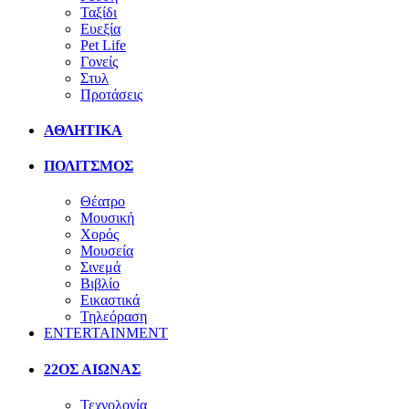
Ταξίδι
Ευεξία
Pet Life
Γονείς
Στυλ
Προτάσεις
ΑΘΛΗΤΙΚΑ
ΠΟΛΙΤΣΜΟΣ
Θέατρο
Μουσική
Χορός
Μουσεία
Σινεμά
Βιβλίο
Εικαστικά
Τηλεόραση
ENTERTAINMENT
22ΟΣ ΑΙΩΝΑΣ
Τεχνολογία