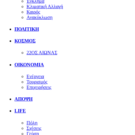
Έγκλημα
Κλιματική Αλλαγή
Καιρός
Ανακύκλωση
ΠΟΛΙΤΙΚΗ
ΚΟΣΜΟΣ
22ΟΣ ΑΙΩΝΑΣ
ΟΙΚΟΝΟΜΙΑ
Ενέργεια
Τουρισμός
Επιχειρήσεις
ΑΠΟΨΗ
LIFE
Πόλη
Σχέσεις
Γεύση