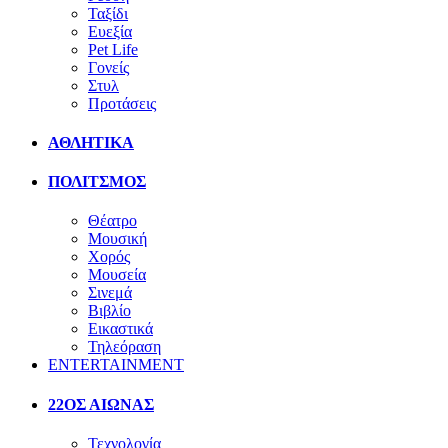
Ταξίδι
Ευεξία
Pet Life
Γονείς
Στυλ
Προτάσεις
ΑΘΛΗΤΙΚΑ
ΠΟΛΙΤΣΜΟΣ
Θέατρο
Μουσική
Χορός
Μουσεία
Σινεμά
Βιβλίο
Εικαστικά
Τηλεόραση
ENTERTAINMENT
22ΟΣ ΑΙΩΝΑΣ
Τεχνολογία