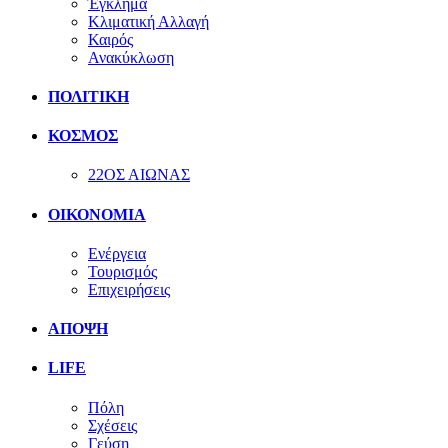
Έγκλημα
Κλιματική Αλλαγή
Καιρός
Ανακύκλωση
ΠΟΛΙΤΙΚΗ
ΚΟΣΜΟΣ
22ΟΣ ΑΙΩΝΑΣ
ΟΙΚΟΝΟΜΙΑ
Ενέργεια
Τουρισμός
Επιχειρήσεις
ΑΠΟΨΗ
LIFE
Πόλη
Σχέσεις
Γεύση