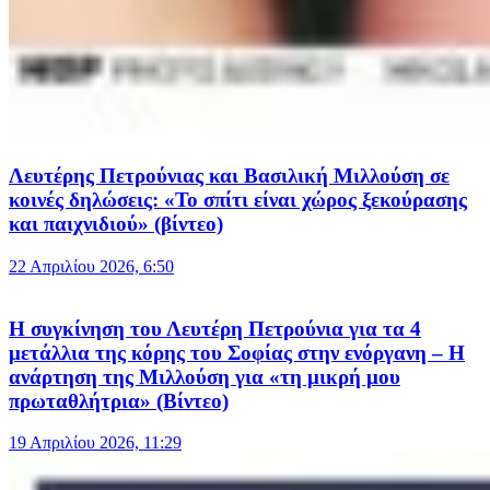
Λευτέρης Πετρούνιας και Βασιλική Μιλλούση σε
κοινές δηλώσεις: «Το σπίτι είναι χώρος ξεκούρασης
και παιχνιδιού» (βίντεο)
22 Απριλίου 2026, 6:50
Η συγκίνηση του Λευτέρη Πετρούνια για τα 4
μετάλλια της κόρης του Σοφίας στην ενόργανη – Η
ανάρτηση της Μιλλούση για «τη μικρή μου
πρωταθλήτρια» (Βίντεο)
19 Απριλίου 2026, 11:29