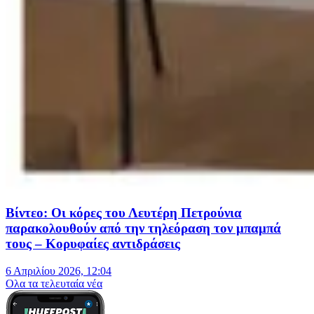
Βίντεο: Οι κόρες του Λευτέρη Πετρούνια
παρακολουθούν από την τηλεόραση τον μπαμπά
τους – Κορυφαίες αντιδράσεις
6 Απριλίου 2026, 12:04
Oλα τα τελευταία νέα