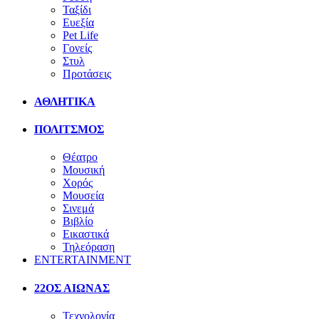
Ταξίδι
Ευεξία
Pet Life
Γονείς
Στυλ
Προτάσεις
ΑΘΛΗΤΙΚΑ
ΠΟΛΙΤΣΜΟΣ
Θέατρο
Μουσική
Χορός
Μουσεία
Σινεμά
Βιβλίο
Εικαστικά
Τηλεόραση
ENTERTAINMENT
22ΟΣ ΑΙΩΝΑΣ
Τεχνολογία