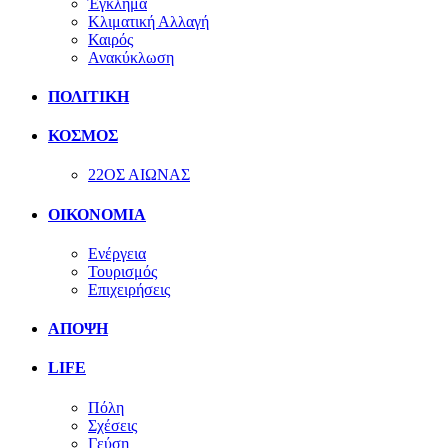
Έγκλημα
Κλιματική Αλλαγή
Καιρός
Ανακύκλωση
ΠΟΛΙΤΙΚΗ
ΚΟΣΜΟΣ
22ΟΣ ΑΙΩΝΑΣ
ΟΙΚΟΝΟΜΙΑ
Ενέργεια
Τουρισμός
Επιχειρήσεις
ΑΠΟΨΗ
LIFE
Πόλη
Σχέσεις
Γεύση