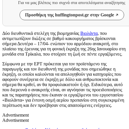
Για να μας βλέπεις πιο συχνά στα αποτελέσματα αναζήτησης
Προσθήκη της huffingtonpost.gr στην Google
Δύο διευθυντικά στελέχη της βιομηχανίας
Βιολάντα
, που
αντιμετωπίζουν διώξεις σε βαθμό κακουργήματος βρίσκονται
σήμερα Δευτέρα – 17/04- ενώπιον του αρμόδιου ανακριτή, στο
πλαίσιο της έρευνας για τη φονική έκρηξη της 26ης Ιανουαρίου στη
μονάδα στα Τρίκαλα, που στοίχισε τη ζωή σε πέντε εργαζόμενες.
Σύμφωνα με την ΕΡΤ πρόκειται για τον προϊστάμενο της
παραγωγής και τον διευθυντή της μονάδας που σημειώθηκε η
έκρηξη, οι οποίοι καλούνται να απολογηθούν για κατηγορίες που
αφορούν συνέργεια σε έκρηξη με δόλο και ανθρωποκτονία και
σήμερα θα κριθεί, αν θα προφυλακιστούν ή όχι. Ειδικότερα, αυτό
που διερευνά ο ανακριτής είναι, αν αγνόησαν τις προειδοποιήσεις
και τις παρατηρήσεις που έκαναν οι εργαζόμενοι του εργοστασίου
«Βιολάντα» για έντονη οσμή αερίου προπανίου στη συγκεκριμένη
περίπτωση και δεν προέβησαν στις απαιτούμενες ενέργειες.
Advertisement
Advertisement