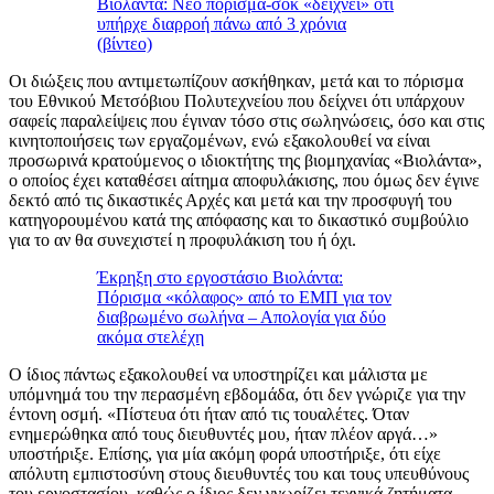
Βιολάντα: Νέο πόρισμα-σοκ «δείχνει» ότι
υπήρχε διαρροή πάνω από 3 χρόνια
(βίντεο)
Οι διώξεις που αντιμετωπίζουν ασκήθηκαν, μετά και το πόρισμα
του Εθνικού Μετσόβιου Πολυτεχνείου που δείχνει ότι υπάρχουν
σαφείς παραλείψεις που έγιναν τόσο στις σωληνώσεις, όσο και στις
κινητοποιήσεις των εργαζομένων, ενώ εξακολουθεί να είναι
προσωρινά κρατούμενος ο ιδιοκτήτης της βιομηχανίας «Βιολάντα»,
ο οποίος έχει καταθέσει αίτημα αποφυλάκισης, που όμως δεν έγινε
δεκτό από τις δικαστικές Αρχές και μετά και την προσφυγή του
κατηγορουμένου κατά της απόφασης και το δικαστικό συμβούλιο
για το αν θα συνεχιστεί η προφυλάκιση του ή όχι.
Έκρηξη στο εργοστάσιο Βιολάντα:
Πόρισμα «κόλαφος» από το ΕΜΠ για τον
διαβρωμένο σωλήνα – Απολογία για δύο
ακόμα στελέχη
Ο ίδιος πάντως εξακολουθεί να υποστηρίζει και μάλιστα με
υπόμνημά του την περασμένη εβδομάδα, ότι δεν γνώριζε για την
έντονη οσμή. «Πίστευα ότι ήταν από τις τουαλέτες. Όταν
ενημερώθηκα από τους διευθυντές μου, ήταν πλέον αργά…»
υποστήριξε. Επίσης, για μία ακόμη φορά υποστήριξε, ότι είχε
απόλυτη εμπιστοσύνη στους διευθυντές του και τους υπευθύνους
του εργοστασίου, καθώς ο ίδιος δεν γνωρίζει τεχνικά ζητήματα.