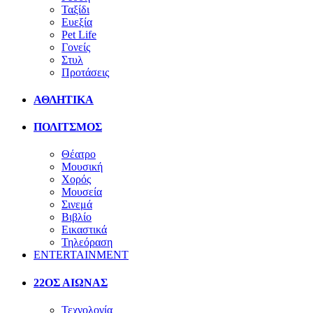
Ταξίδι
Ευεξία
Pet Life
Γονείς
Στυλ
Προτάσεις
ΑΘΛΗΤΙΚΑ
ΠΟΛΙΤΣΜΟΣ
Θέατρο
Μουσική
Χορός
Μουσεία
Σινεμά
Βιβλίο
Εικαστικά
Τηλεόραση
ENTERTAINMENT
22ΟΣ ΑΙΩΝΑΣ
Τεχνολογία