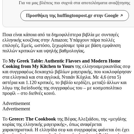
Για να μας βλέπεις πιο συχνά στα αποτελέσματα αναζήτησης
Προσθήκη της huffingtonpost.gr στην Google
Ποια είναι κάποια από τα δημοφιλέστερα βιβλία με συνταγές
ελληνικής κουζίνας στην Amazon; Υπάρχουν πάρα πολλές
επιλογές. Εμείς, ωστόσο, ξεχωρίσαμε τρία με βάση εμφάνιση
πολλών κριτικών και υψηλής βαθμολογίας.
Το
My Greek Table: Authentic Flavors and Modern Home
Cooking from My Kitchen to Yours
της ελληνοαμερικανίδας σεφ
και συγγραφέως δεκαοχτώ βιβλίων μαγειρικής, που κυκλοφόρησαν
στα ελληνικά και στα αγγλικά, Νταιάν Κόχιλα. Με 4,6 (στα 5)
αστέρια και 1.120 κριτικές, το βιβλίο κερδίζει, μεταξύ άλλων και
λόγω της διείσδυσής της συγγραφέως του – με κοσμοπολίτικο
προφίλ – στο διεθνές κοινό.
Advertisement
Advertisement
Το
Greece: The Cookbook
της Βέφας Αλεξιάδου, της «μεγάλης
κυρίας της ελληνικής μαγειρικής», όπως αναφέρεται
χαρακτηριστικά. Η ελληνίδα σεφ και συγγραφέας φαίνεται ότι έχει