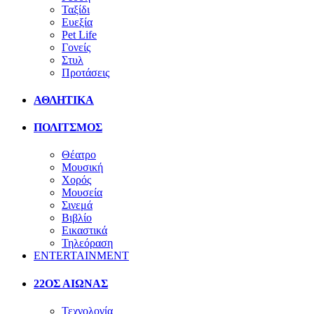
Ταξίδι
Ευεξία
Pet Life
Γονείς
Στυλ
Προτάσεις
ΑΘΛΗΤΙΚΑ
ΠΟΛΙΤΣΜΟΣ
Θέατρο
Μουσική
Χορός
Μουσεία
Σινεμά
Βιβλίο
Εικαστικά
Τηλεόραση
ENTERTAINMENT
22ΟΣ ΑΙΩΝΑΣ
Τεχνολογία