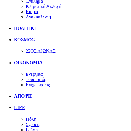
Έγκλημα
Κλιματική Αλλαγή
Καιρός
Ανακύκλωση
ΠΟΛΙΤΙΚΗ
ΚΟΣΜΟΣ
22ΟΣ ΑΙΩΝΑΣ
ΟΙΚΟΝΟΜΙΑ
Ενέργεια
Τουρισμός
Επιχειρήσεις
ΑΠΟΨΗ
LIFE
Πόλη
Σχέσεις
Γεύση