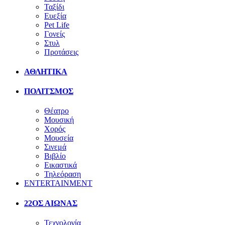
Ταξίδι
Ευεξία
Pet Life
Γονείς
Στυλ
Προτάσεις
ΑΘΛΗΤΙΚΑ
ΠΟΛΙΤΣΜΟΣ
Θέατρο
Μουσική
Χορός
Μουσεία
Σινεμά
Βιβλίο
Εικαστικά
Τηλεόραση
ENTERTAINMENT
22ΟΣ ΑΙΩΝΑΣ
Τεχνολογία