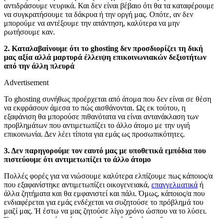
αντιδράσουμε νευρικά. Και δεν είναι βέβαιο ότι θα τα καταφέρουμε
να συγκρατήσουμε τα δάκρυα ή την οργή μας. Οπότε, αν δεν
μπορούμε να αντέξουμε την απάντηση, καλύτερα να μην
ρωτήσουμε καν.
2. Καταλαβαίνουμε ότι το ghosting δεν προσδιορίζει τη δική
μας αξία αλλά μαρτυρά έλλειψη επικοινωνιακών δεξιοτήτων
από την άλλη πλευρά
Advertisement
Το ghosting συνήθως προέρχεται από άτομα που δεν είναι σε θέση
να εκφράσουν άμεσα το πώς αισθάνονται. Ως εκ τούτου, η
εξαφάνιση θα μπορούσε πιθανότατα να είναι αντανάκλαση των
προβλημάτων που αντιμετωπίζει το άλλο άτομο με την υγιή
επικοινωνία. Δεν λέει τίποτα για εμάς ως προσωπικότητες.
3. Δεν παρηγορούμε τον εαυτό μας με υποθετικά εμπόδια που
πιστεύουμε ότι αντιμετωπίζει το άλλο άτομο
Πολλές φορές για να νιώσουμε καλύτερα ελπίζουμε πως κάποιος/α
που εξαφανίστηκε αντιμετωπίζει οικογενειακά,
επαγγελματικά
ή
άλλα ζητήματα και θα εμφανιστεί και πάλι. Όμως, κάποιος/α που
ενδιαφέρεται για εμάς ενδέχεται να συζητούσε το πρόβλημά του
μαζί μας. Ή έστω να μας ζητούσε λίγο χρόνο ώσπου να το λύσει.