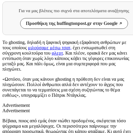
Για να μας βλέπεις πιο συχνά στα αποτελέσματα αναζήτησης
Προσθήκη της huffingtonpost.gr στην Google
Το ghosting, δηλαδή η ξαφνική ψηφιακή εξαφάνιση ανθρώπων με
τους οποίους
μιλούσαμε μέσω τσατ,
έχει ενσωματωθεί στη
σύγχρονη κουλτούρα του
φλερτ
. Και πλέον, οριακά δεν μας κάνει
εντύπωση όταν χωρίς λόγο κάποιος κόβει τις γέφυρες επικοινωνίας
μεταξύ μας. Και πάλι όμως, είναι μια συμπεριφορά που μας
πληγώνει.
«
Ωστόσο, όταν μας κάνουν
ghosting
η πρόθεση δεν είναι να μας
πληγώσουν.
Πολλοί άνθρωποι απλά δεν αντέχουν το άγχος που
συνεπάγεται το να τερματίσεις μια σχέση συζητώντας το θέμα
ευθέως», υπογραμμίζει ο Πάτρικ Ντάγκλας.
Advertisement
Advertisement
Βέβαια, ποιος από εμάς όταν νιώθει προδομένος, σκέφτεται τόσο
ψύχραιμα και μεγαλόψυχα;. Οι περισσότεροι παίρνουμε την
απόρριψη προσωπικά, θεωρώντας ότι κάπου φταίξαμε. Κι αυτό έχει