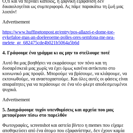
Ό,τι και να περνάει κάποιος, η ξαφνική εξαφάνιση δεν
δικαιολογείται ως συμπεριφορά. Ας πάμε παρακάτω τη ζωή μας
λοιπόν!
Advertisement
https://www.huffingtonpost.gr/entry/pos-allazei-e-dome-toe-
eykefaloe-mas-an-doeleeoeme-polles-ores-semfona-me-nea-
melete_gr_682475cde4b021b5064a5b6d
4. Γράφουμε ένα γράμμα κι ας μην το στείλουμε ποτέ
Αυτό θα μας βοηθήσει να εκφράσουμε τον πόνο και τη
δυσαρέσκειά μας χωρίς να έχει όμως κανένα αντίκτυπο στο
κοινωνικό μας προφίλ. Μπορούμε να βρίσουμε, να κλάψουμε, να
εκτονωθούμε, να αναστοχαστούμε. Και όλες αυτές οι φάσεις είναι
απαραίτητες για να περάσουμε σε ένα νέο φλερτ αποδεσμευμένοι
ψυχικά.
Advertisement
5. Διαγράφουμε τυχόν υπενθυμίσεις και αρχεία που μας
μεταφέρουν πίσω στο παρελθόν
Φωτογραφίες, screenshot και αστεία βίντεο η memes που είχαμε
αποθηκεύσει από ένα άτομο που εξαφανίστηκε, δεν έχουν καμία