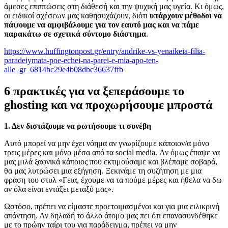
άμεσες επιπτώσεις στη διάθεσή και την ψυχική μας υγεία. Κι όμως,
οι ειδικοί σχέσεων μας καθησυχάζουν, διότι
υπάρχουν μέθοδοι να
πάψουμε να αμφιβάλουμε για τον εαυτό μας και να πάμε
παρακάτω σε σχετικά σύντομο διάστημα
.
https://www.huffingtonpost.gr/entry/andrike-vs-yenaikeia-filia-
paradeiymata-poe-echei-na-parei-e-mia-apo-ten-
alle_gr_6814bc29e4b08dbc36637ffb
6 πρακτικές για να ξεπεράσουμε το
ghosting
και να προχωρήσουμε μπροστά
1. Δεν διστάζουμε να ρωτήσουμε τι συνέβη
Αυτό μπορεί να μην έχει νόημα αν γνωρίζουμε κάποιον/α μόνο
τρεις μέρες και μόνο μέσα από τα
social media.
Αν όμως έπαψε να
μας μιλά ξαφνικά κάποιος που εκτιμούσαμε και βλέπαμε σοβαρά,
θα μας λυτρώσει μια εξήγηση. Ξεκινάμε τη συζήτηση με μια
φράση του στυλ «
Γεια, έχουμε να τα πούμε μέρες και ήθελα να δω
αν όλα είναι εντάξει μεταξύ μας».
Ωστόσο, πρέπει να είμαστε προετοιμασμένοι και για μια ειλικρινή
απάντηση. Αν δηλαδή το άλλο άτομο μας πει ότι επανασυνδέθηκε
με το πρώην ταίρι του για παράδειγμα, πρέπει να μην