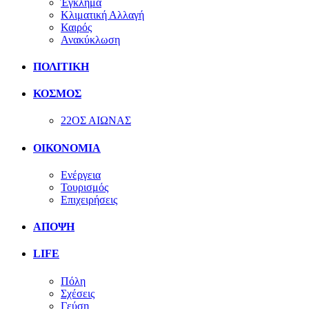
Έγκλημα
Κλιματική Αλλαγή
Καιρός
Ανακύκλωση
ΠΟΛΙΤΙΚΗ
ΚΟΣΜΟΣ
22ΟΣ ΑΙΩΝΑΣ
ΟΙΚΟΝΟΜΙΑ
Ενέργεια
Τουρισμός
Επιχειρήσεις
ΑΠΟΨΗ
LIFE
Πόλη
Σχέσεις
Γεύση