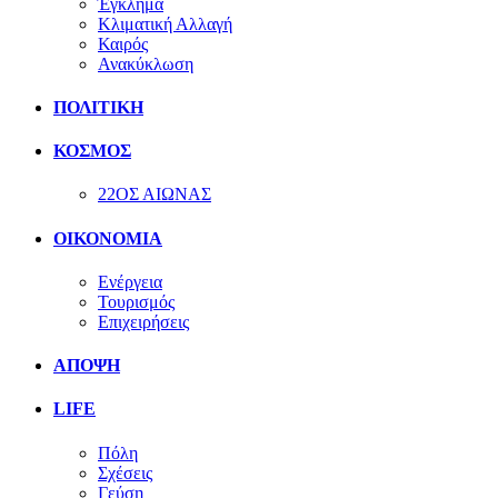
Έγκλημα
Κλιματική Αλλαγή
Καιρός
Ανακύκλωση
ΠΟΛΙΤΙΚΗ
ΚΟΣΜΟΣ
22ΟΣ ΑΙΩΝΑΣ
ΟΙΚΟΝΟΜΙΑ
Ενέργεια
Τουρισμός
Επιχειρήσεις
ΑΠΟΨΗ
LIFE
Πόλη
Σχέσεις
Γεύση