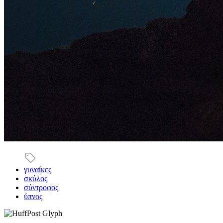
γυναίκες
σκύλος
σύντροφος
ύπνος