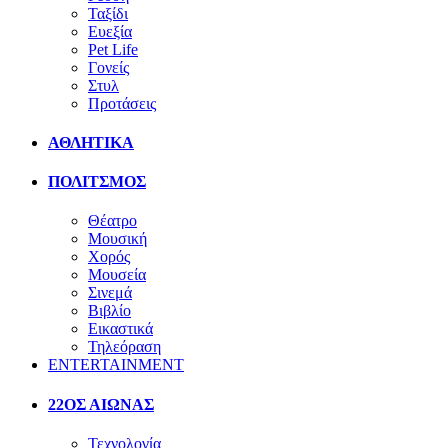
Ταξίδι
Ευεξία
Pet Life
Γονείς
Στυλ
Προτάσεις
ΑΘΛΗΤΙΚΑ
ΠΟΛΙΤΣΜΟΣ
Θέατρο
Μουσική
Χορός
Μουσεία
Σινεμά
Βιβλίο
Εικαστικά
Τηλεόραση
ENTERTAINMENT
22ΟΣ ΑΙΩΝΑΣ
Τεχνολογία