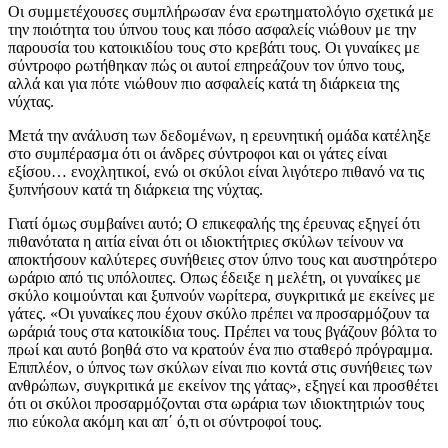
Οι συμμετέχουσες συμπλήρωσαν ένα ερωτηματολόγιο σχετικά με
την ποιότητα του ύπνου τους και πόσο ασφαλείς νιώθουν με την
παρουσία του κατοικιδίου τους στο κρεβάτι τους. Οι γυναίκες με
σύντροφο ρωτήθηκαν πώς οι αυτοί επηρεάζουν τον ύπνο τους,
αλλά και για πότε νιώθουν πιο ασφαλείς κατά τη διάρκεια της
νύχτας.
Μετά την ανάλυση των δεδομένων, η ερευνητική ομάδα κατέληξε
στο συμπέρασμα ότι οι άνδρες σύντροφοι και οι γάτες είναι
εξίσου… ενοχλητικοί, ενώ οι σκύλοι είναι λιγότερο πιθανό να τις
ξυπνήσουν κατά τη διάρκεια της νύχτας.
Γιατί όμως συμβαίνει αυτό; Ο επικεφαλής της έρευνας εξηγεί ότι
πιθανότατα η αιτία είναι ότι οι ιδιοκτήτριες σκύλων τείνουν να
αποκτήσουν καλύτερες συνήθειες στον ύπνο τους και αυστηρότερο
ωράριο από τις υπόλοιπες. Οπως έδειξε η μελέτη, οι γυναίκες με
σκύλο κοιμούνται και ξυπνούν νωρίτερα, συγκριτικά με εκείνες με
γάτες. «Οι γυναίκες που έχουν σκύλο πρέπει να προσαρμόζουν τα
ωράριά τους στα κατοικίδια τους. Πρέπει να τους βγάζουν βόλτα το
πρωί και αυτό βοηθά στο να κρατούν ένα πιο σταθερό πρόγραμμα.
Επιπλέον, ο ύπνος των σκύλων είναι πιο κοντά στις συνήθειες των
ανθρώπων, συγκριτικά με εκείνον της γάτας», εξηγεί και προσθέτει
ότι οι σκύλοι προσαρμόζονται στα ωράρια των ιδιοκτητριών τους
πιο εύκολα ακόμη και απ΄ ό,τι οι σύντροφοί τους.