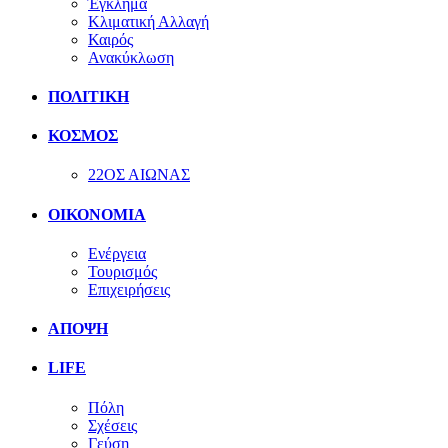
Έγκλημα
Κλιματική Αλλαγή
Καιρός
Ανακύκλωση
ΠΟΛΙΤΙΚΗ
ΚΟΣΜΟΣ
22ΟΣ ΑΙΩΝΑΣ
ΟΙΚΟΝΟΜΙΑ
Ενέργεια
Τουρισμός
Επιχειρήσεις
ΑΠΟΨΗ
LIFE
Πόλη
Σχέσεις
Γεύση