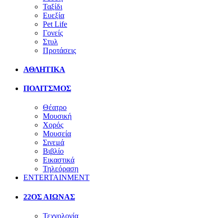
Ταξίδι
Ευεξία
Pet Life
Γονείς
Στυλ
Προτάσεις
ΑΘΛΗΤΙΚΑ
ΠΟΛΙΤΣΜΟΣ
Θέατρο
Μουσική
Χορός
Μουσεία
Σινεμά
Βιβλίο
Εικαστικά
Τηλεόραση
ENTERTAINMENT
22ΟΣ ΑΙΩΝΑΣ
Τεχνολογία