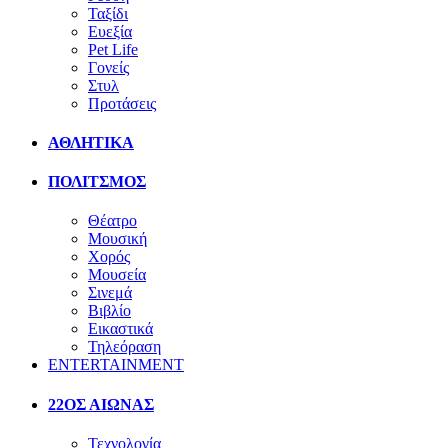
Ταξίδι
Ευεξία
Pet Life
Γονείς
Στυλ
Προτάσεις
ΑΘΛΗΤΙΚΑ
ΠΟΛΙΤΣΜΟΣ
Θέατρο
Μουσική
Χορός
Μουσεία
Σινεμά
Βιβλίο
Εικαστικά
Τηλεόραση
ENTERTAINMENT
22ΟΣ ΑΙΩΝΑΣ
Τεχνολογία