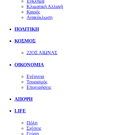
Έγκλημα
Κλιματική Αλλαγή
Καιρός
Ανακύκλωση
ΠΟΛΙΤΙΚΗ
ΚΟΣΜΟΣ
22ΟΣ ΑΙΩΝΑΣ
ΟΙΚΟΝΟΜΙΑ
Ενέργεια
Τουρισμός
Επιχειρήσεις
ΑΠΟΨΗ
LIFE
Πόλη
Σχέσεις
Γεύση