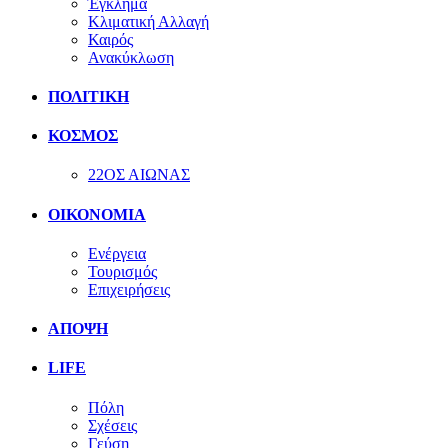
Έγκλημα
Κλιματική Αλλαγή
Καιρός
Ανακύκλωση
ΠΟΛΙΤΙΚΗ
ΚΟΣΜΟΣ
22ΟΣ ΑΙΩΝΑΣ
ΟΙΚΟΝΟΜΙΑ
Ενέργεια
Τουρισμός
Επιχειρήσεις
ΑΠΟΨΗ
LIFE
Πόλη
Σχέσεις
Γεύση