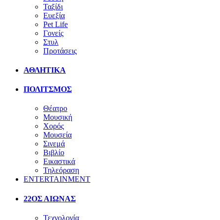
Ταξίδι
Ευεξία
Pet Life
Γονείς
Στυλ
Προτάσεις
ΑΘΛΗΤΙΚΑ
ΠΟΛΙΤΣΜΟΣ
Θέατρο
Μουσική
Χορός
Μουσεία
Σινεμά
Βιβλίο
Εικαστικά
Τηλεόραση
ENTERTAINMENT
22ΟΣ ΑΙΩΝΑΣ
Τεχνολογία