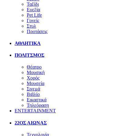
Ταξίδι
Ευεξία
Pet Life
Γονείς
Στυλ
Προτάσεις
ΑΘΛΗΤΙΚΑ
ΠΟΛΙΤΣΜΟΣ
Θέατρο
Μουσική
Χορός
Μουσεία
Σινεμά
Βιβλίο
Εικαστικά
Τηλεόραση
ENTERTAINMENT
22ΟΣ ΑΙΩΝΑΣ
Τεχνολογία