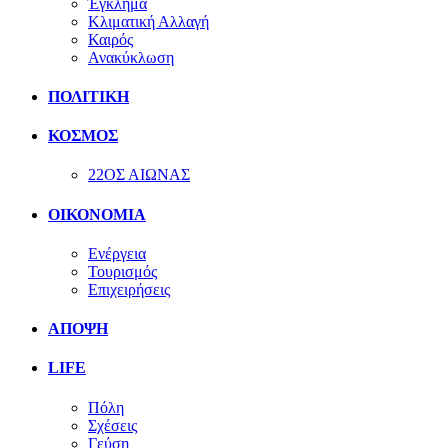
Έγκλημα
Κλιματική Αλλαγή
Καιρός
Ανακύκλωση
ΠΟΛΙΤΙΚΗ
ΚΟΣΜΟΣ
22ΟΣ ΑΙΩΝΑΣ
ΟΙΚΟΝΟΜΙΑ
Ενέργεια
Τουρισμός
Επιχειρήσεις
ΑΠΟΨΗ
LIFE
Πόλη
Σχέσεις
Γεύση