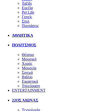
Ταξίδι
Ευεξία
Pet Life
Γονείς
Στυλ
Προτάσεις
ΑΘΛΗΤΙΚΑ
ΠΟΛΙΤΣΜΟΣ
Θέατρο
Μουσική
Χορός
Μουσεία
Σινεμά
Βιβλίο
Εικαστικά
Τηλεόραση
ENTERTAINMENT
22ΟΣ ΑΙΩΝΑΣ
Τεχνολογία