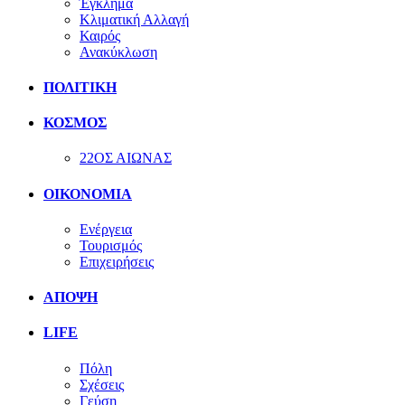
Έγκλημα
Κλιματική Αλλαγή
Καιρός
Ανακύκλωση
ΠΟΛΙΤΙΚΗ
ΚΟΣΜΟΣ
22ΟΣ ΑΙΩΝΑΣ
ΟΙΚΟΝΟΜΙΑ
Ενέργεια
Τουρισμός
Επιχειρήσεις
ΑΠΟΨΗ
LIFE
Πόλη
Σχέσεις
Γεύση