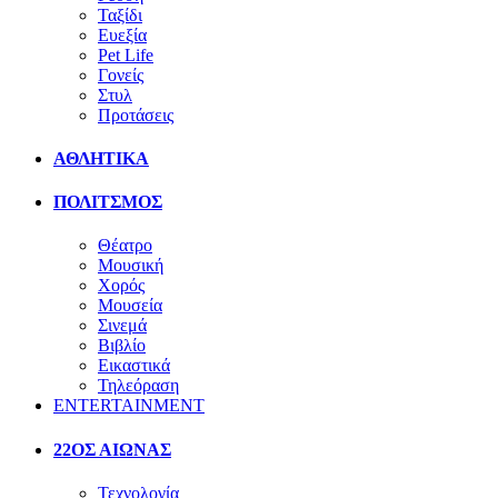
Ταξίδι
Ευεξία
Pet Life
Γονείς
Στυλ
Προτάσεις
ΑΘΛΗΤΙΚΑ
ΠΟΛΙΤΣΜΟΣ
Θέατρο
Μουσική
Χορός
Μουσεία
Σινεμά
Βιβλίο
Εικαστικά
Τηλεόραση
ENTERTAINMENT
22ΟΣ ΑΙΩΝΑΣ
Τεχνολογία