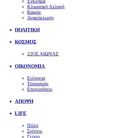
Έγκλημα
Κλιματική Αλλαγή
Καιρός
Ανακύκλωση
ΠΟΛΙΤΙΚΗ
ΚΟΣΜΟΣ
22ΟΣ ΑΙΩΝΑΣ
ΟΙΚΟΝΟΜΙΑ
Ενέργεια
Τουρισμός
Επιχειρήσεις
ΑΠΟΨΗ
LIFE
Πόλη
Σχέσεις
Γεύση