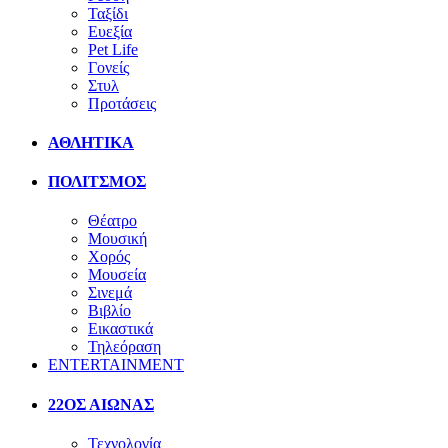
Ταξίδι
Ευεξία
Pet Life
Γονείς
Στυλ
Προτάσεις
ΑΘΛΗΤΙΚΑ
ΠΟΛΙΤΣΜΟΣ
Θέατρο
Μουσική
Χορός
Μουσεία
Σινεμά
Βιβλίο
Εικαστικά
Τηλεόραση
ENTERTAINMENT
22ΟΣ ΑΙΩΝΑΣ
Τεχνολογία