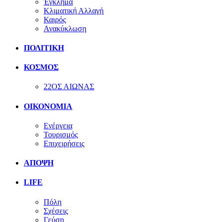
Έγκλημα
Κλιματική Αλλαγή
Καιρός
Ανακύκλωση
ΠΟΛΙΤΙΚΗ
ΚΟΣΜΟΣ
22ΟΣ ΑΙΩΝΑΣ
ΟΙΚΟΝΟΜΙΑ
Ενέργεια
Τουρισμός
Επιχειρήσεις
ΑΠΟΨΗ
LIFE
Πόλη
Σχέσεις
Γεύση