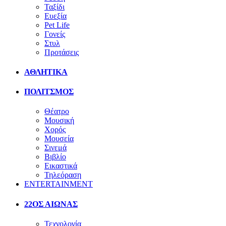
Ταξίδι
Ευεξία
Pet Life
Γονείς
Στυλ
Προτάσεις
ΑΘΛΗΤΙΚΑ
ΠΟΛΙΤΣΜΟΣ
Θέατρο
Μουσική
Χορός
Μουσεία
Σινεμά
Βιβλίο
Εικαστικά
Τηλεόραση
ENTERTAINMENT
22ΟΣ ΑΙΩΝΑΣ
Τεχνολογία