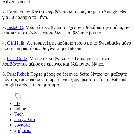
Advertisement
2.
EarnHoney
: Κάνετε ακριβώς το ίδιο πράγμα με το Swagbucks
για 30 δολάρια το μήνα.
3.
InstaGC
: Μπορείτε να βγάλετε σχεδόν 2 δολάρια την ημέρα, αν
επισκέπτεστε άλλες ιστοσελίδες και βλέπετε βίντεο.
4.
GiftHulk
: Λειτουργεί με παρόμοιο τρόπο με το Swagbucks μόνο
που η πληρωμή σας θα γίνεται με Bitcoin
5.
CashCrate
: Μπορείτε να βγάλετε 20 δολάρια το μήνα
λαμβάνοντας μέρος σε έρευνες και βλέποντας βίντεο.
6.
PrizeRebel
: Πάρτε μέρος σε έρευνες, δείτε βίντεο και μαζέψτε
πόντους τους οποίους μπορείτε να εξαργυρώσετε είτε σε Bitcoins
και gift cards, είτε σε μετρητά.
life
online
Tech
επάγγελμα
εργασία
χρήματα