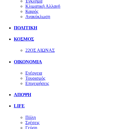
Έγκλημα
Κλιματική Αλλαγή
Καιρός
Ανακύκλωση
ΠΟΛΙΤΙΚΗ
ΚΟΣΜΟΣ
22ΟΣ ΑΙΩΝΑΣ
ΟΙΚΟΝΟΜΙΑ
Ενέργεια
Τουρισμός
Επιχειρήσεις
ΑΠΟΨΗ
LIFE
Πόλη
Σχέσεις
Γεύση