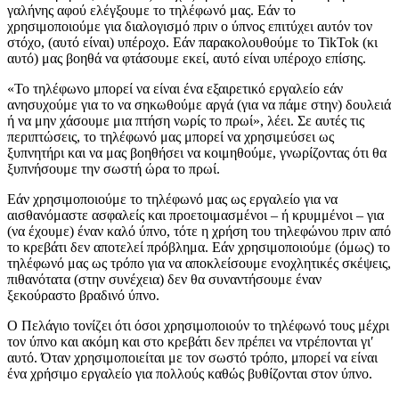
γαλήνης αφού ελέγξουμε το τηλέφωνό μας. Εάν το
χρησιμοποιούμε για διαλογισμό πριν ο ύπνος επιτύχει αυτόν τον
στόχο, (αυτό είναι) υπέροχο. Εάν παρακολουθούμε το TikTok (κι
αυτό) μας βοηθά να φτάσουμε εκεί, αυτό είναι υπέροχο επίσης.
«Το τηλέφωνο μπορεί να είναι ένα εξαιρετικό εργαλείο εάν
ανησυχούμε για το να σηκωθούμε αργά (για να πάμε στην) δουλειά
ή να μην χάσουμε μια πτήση νωρίς το πρωί», λέει. Σε αυτές τις
περιπτώσεις, το τηλέφωνό μας μπορεί να χρησιμεύσει ως
ξυπνητήρι και να μας βοηθήσει να κοιμηθούμε, γνωρίζοντας ότι θα
ξυπνήσουμε την σωστή ώρα το πρωί.
Εάν χρησιμοποιούμε το τηλέφωνό μας ως εργαλείο για να
αισθανόμαστε ασφαλείς και προετοιμασμένοι – ή κρυμμένοι – για
(να έχουμε) έναν καλό ύπνο, τότε η χρήση του τηλεφώνου πριν από
το κρεβάτι δεν αποτελεί πρόβλημα. Εάν χρησιμοποιούμε (όμως) το
τηλέφωνό μας ως τρόπο για να αποκλείσουμε ενοχλητικές σκέψεις,
πιθανότατα (στην συνέχεια) δεν θα συναντήσουμε έναν
ξεκούραστο βραδινό ύπνο.
Ο Πελάγιο τονίζει ότι όσοι χρησιμοποιούν το τηλέφωνό τους μέχρι
τον ύπνο και ακόμη και στο κρεβάτι δεν πρέπει να ντρέπονται γι′
αυτό. Όταν χρησιμοποιείται με τον σωστό τρόπο, μπορεί να είναι
ένα χρήσιμο εργαλείο για πολλούς καθώς βυθίζονται στον ύπνο.