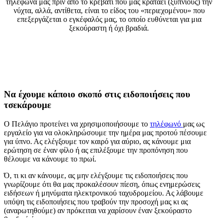
τηλέφωνά μας πριν από το κρεβάτι που μας κρατάει (ξύπνιους) την
νύχτα, αλλά, αντίθετα, είναι το είδος του «περιεχομένου» που
επεξεργάζεται ο εγκέφαλός μας, το οποίο ευθύνεται για μια
ξεκούραστη ή όχι βραδιά.
Να έχουμε κάποιο σκοπό στις ειδοποιήσεις που
τσεκάρουμε
Ο Πελάγιο προτείνει να χρησιμοποιήσουμε το
τηλέφωνό
μας ως
εργαλείο για να ολοκληρώσουμε την ημέρα μας προτού πέσουμε
για ύπνο. Ας ελέγξουμε τον καιρό για αύριο, ας κάνουμε μια
ερώτηση σε έναν φίλο ή ας επιλέξουμε την προπόνηση που
θέλουμε να κάνουμε το πρωί.
Ό, τι κι αν κάνουμε, ας μην ελέγξουμε τις ειδοποιήσεις που
γνωρίζουμε ότι θα μας προκαλέσουν πίεση, όπως ενημερώσεις
ειδήσεων ή μηνύματα ηλεκτρονικού ταχυδρομείου. Ας λάβουμε
υπόψη τις ειδοποιήσεις που τραβούν την προσοχή μας κι ας
(αναρωτηθούμε) αν πρόκειται να χαρίσουν έναν ξεκούραστο