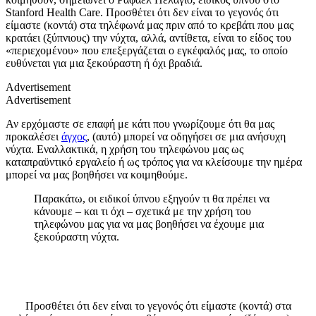
Stanford Health Care. Προσθέτει ότι δεν είναι το γεγονός ότι
είμαστε (κοντά) στα τηλέφωνά μας πριν από το κρεβάτι που μας
κρατάει (ξύπνιους) την νύχτα, αλλά, αντίθετα, είναι το είδος του
«περιεχομένου» που επεξεργάζεται ο εγκέφαλός μας, το οποίο
ευθύνεται για μια ξεκούραστη ή όχι βραδιά.
Advertisement
Advertisement
Αν ερχόμαστε σε επαφή με κάτι που γνωρίζουμε ότι θα μας
προκαλέσει
άγχος
, (αυτό) μπορεί να οδηγήσει σε μια ανήσυχη
νύχτα.
Εναλλακτικά, η χρήση του τηλεφώνου μας ως
καταπραϋντικό εργαλείο ή ως τρόπος για να κλείσουμε την ημέρα
μπορεί να μας βοηθήσει να κοιμηθούμε.
Παρακάτω, οι ειδικοί ύπνου εξηγούν τι θα πρέπει να
κάνουμε – και τι όχι – σχετικά με την χρήση του
τηλεφώνου μας για να μας βοηθήσει να έχουμε μια
ξεκούραστη νύχτα.
Προσθέτει ότι δεν είναι το γεγονός ότι είμαστε (κοντά) στα