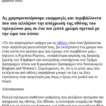
βραδινό ύπνο.
Ας χρησιμοποιήσουμε εφαρμογές και περιβάλλοντα
που που αλλάζουν την απόχρωση της οθόνης του
τηλεφώνου μας σε ένα πιο ζεστό χρώμα σχετικό με
την ώρα του ύπνου
«Το πιο ανησυχητικό πράγμα για τις
οθόνες
είναι όταν βρίσκονται
στην υψηλότερη φωτεινότητά τους, [κι εκπέμπουν] ένα χρώμα που
είναι κοντά στο φυσικό φως που έχουμε στο περιβάλλον μας»,
δηλώνει η Ρεμπέκα Ρόμπινς, εκπαιδεύτρια ιατρικής της Ιατρικής
Σχολής του Χάρβαρντ και συνεργάτης επιστήμονας στο Τμήμα
Διαταραχών ύπνου και Κιρκαδιανών Διαταραχών στο Νοσοκομείο
Brigham and Women’s. Συμπληρώνει, δε, ότι η το μπλε φως που
εκπέμπεται από οθόνες smartphone μπορεί να έχει τις ίδιες
επιπτώσεις στην ψυχολογία μας όπως ο ήλιος στο μυαλό και το
σώμα.
Advertisement
Πολλά τηλέφωνα διαθέτουν ρυθμίσεις που αλλάζουν αυτόματα την
απόχρωση της οθόνης. Στο iPhone, η λειτουργία ονομάζεται Night
Shift και σε τηλέφωνα Samsung, μια ρύθμιση που ονομάζεται Blue