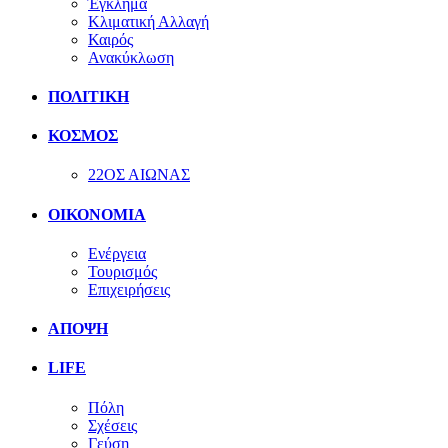
Έγκλημα
Κλιματική Αλλαγή
Καιρός
Ανακύκλωση
ΠΟΛΙΤΙΚΗ
ΚΟΣΜΟΣ
22ΟΣ ΑΙΩΝΑΣ
ΟΙΚΟΝΟΜΙΑ
Ενέργεια
Τουρισμός
Επιχειρήσεις
ΑΠΟΨΗ
LIFE
Πόλη
Σχέσεις
Γεύση