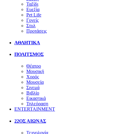
Ταξίδι
Ευεξία
Pet Life
Γονείς
Στυλ
Προτάσεις
ΑΘΛΗΤΙΚΑ
ΠΟΛΙΤΣΜΟΣ
Θέατρο
Μουσική
Χορός
Μουσεία
Σινεμά
Βιβλίο
Εικαστικά
Τηλεόραση
ENTERTAINMENT
22ΟΣ ΑΙΩΝΑΣ
Τεχνολογία