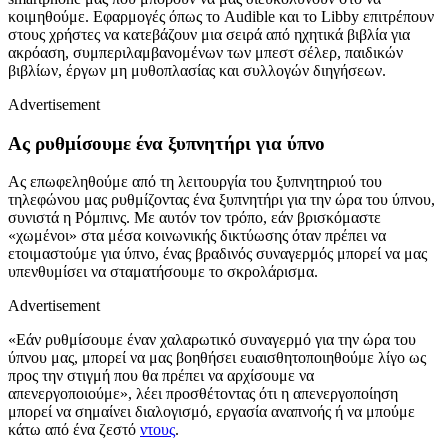
κοιμηθούμε. Εφαρμογές όπως το Audible και το Libby επιτρέπουν
στους χρήστες να κατεβάζουν μια σειρά από ηχητικά βιβλία για
ακρόαση, συμπεριλαμβανομένων των μπεστ σέλερ, παιδικών
βιβλίων, έργων μη μυθοπλασίας και συλλογών διηγήσεων.
Advertisement
Ας ρυθμίσουμε ένα ξυπνητήρι για ύπνο
Ας επωφεληθούμε από τη λειτουργία του ξυπνητηριού του
τηλεφώνου μας ρυθμίζοντας ένα ξυπνητήρι για την ώρα του ύπνου,
συνιστά η Ρόμπινς. Με αυτόν τον τρόπο, εάν βρισκόμαστε
«χωμένοι» στα μέσα κοινωνικής δικτύωσης όταν πρέπει να
ετοιμαστούμε για ύπνο, ένας βραδινός συναγερμός μπορεί να μας
υπενθυμίσει να σταματήσουμε το σκρολάρισμα.
Advertisement
«Εάν ρυθμίσουμε έναν χαλαρωτικό συναγερμό για την ώρα του
ύπνου μας, μπορεί να μας βοηθήσει ευαισθητοποιηθούμε λίγο ως
προς την στιγμή που θα πρέπει να αρχίσουμε να
απενεργοποιούμε», λέει προσθέτοντας ότι η απενεργοποίηση
μπορεί να σημαίνει διαλογισμό, εργασία αναπνοής ή να μπούμε
κάτω από ένα ζεστό
ντους
.