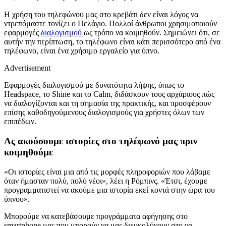
Η χρήση του τηλεφώνου μας στο κρεβάτι δεν είναι λόγος να
ντρεπόμαστε τονίζει ο Πελάγιο. Πολλοί άνθρωποι χρησιμοποιούν
εφαρμογές
διαλογισμού
ως τρόπο να κοιμηθούν. Σημειώνει ότι, σε
αυτήν την περίπτωση, το τηλέφωνο είναι κάτι περισσότερο από ένα
τηλέφωνο, είναι ένα χρήσιμο εργαλείο για ύπνο.
Advertisement
Εφαρμογές διαλογισμού με δυνατότητα λήψης, όπως το
Headspace, το Shine και το Calm, διδάσκουν τους αρχάριους πώς
να διαλογίζονται και τη σημασία της πρακτικής, και προσφέρουν
επίσης καθοδηγούμενους διαλογισμούς για χρήστες όλων των
επιπέδων.
Ας ακούσουμε ιστορίες στο τηλέφωνό μας πριν
κοιμηθούμε
«Οι ιστορίες είναι μια από τις μορφές πληροφοριών που λάβαμε
όταν ήμασταν πολύ, πολύ νέοι», λέει η Ρόμπινς. «Έτσι, έχουμε
προγραμματιστεί να ακούμε μια ιστορία εκεί κοντά στην ώρα του
ύπνου».
Μπορούμε να κατεβάσουμε προγράμματα αφήγησης στο
smartphone μας που μπορούν να μας διευκολύνουν στο να