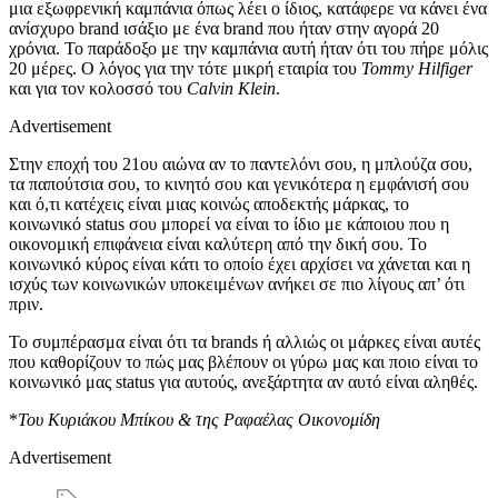
μια εξωφρενική καμπάνια όπως λέει ο ίδιος, κατάφερε να κάνει ένα
ανίσχυρο brand ισάξιο με ένα brand που ήταν στην αγορά 20
χρόνια. Το παράδοξο με την καμπάνια αυτή ήταν ότι του πήρε μόλις
20 μέρες. Ο λόγος για την τότε μικρή εταιρία του
Tommy Hilfiger
και για τον κολοσσό του
Calvin Klein
.
Advertisement
Στην εποχή του 21ου αιώνα αν το παντελόνι σου, η μπλούζα σου,
τα παπούτσια σου, το κινητό σου και γενικότερα η εμφάνισή σου
και ό,τι κατέχεις είναι μιας κοινώς αποδεκτής μάρκας, το
κοινωνικό status σου μπορεί να είναι το ίδιο με κάποιου που η
οικονομική επιφάνεια είναι καλύτερη από την δική σου. Το
κοινωνικό κύρος είναι κάτι το οποίο έχει αρχίσει να χάνεται και η
ισχύς των κοινωνικών υποκειμένων ανήκει σε πιο λίγους απ’ ότι
πριν.
Το συμπέρασμα είναι ότι τα brands ή αλλιώς οι μάρκες είναι αυτές
που καθορίζουν το πώς μας βλέπουν οι γύρω μας και ποιο είναι το
κοινωνικό μας status για αυτούς, ανεξάρτητα αν αυτό είναι αληθές.
*
Του Κυριάκου Μπίκου & της Ραφαέλας Οικονομίδη
Advertisement