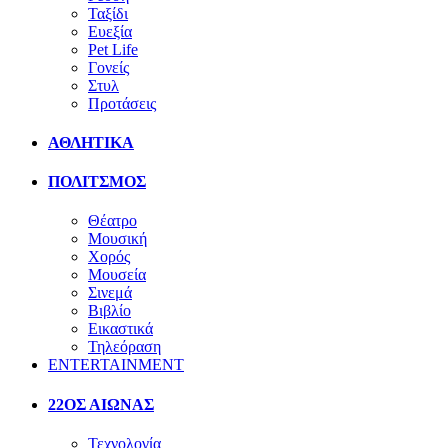
Ταξίδι
Ευεξία
Pet Life
Γονείς
Στυλ
Προτάσεις
ΑΘΛΗΤΙΚΑ
ΠΟΛΙΤΣΜΟΣ
Θέατρο
Μουσική
Χορός
Μουσεία
Σινεμά
Βιβλίο
Εικαστικά
Τηλεόραση
ENTERTAINMENT
22ΟΣ ΑΙΩΝΑΣ
Τεχνολογία