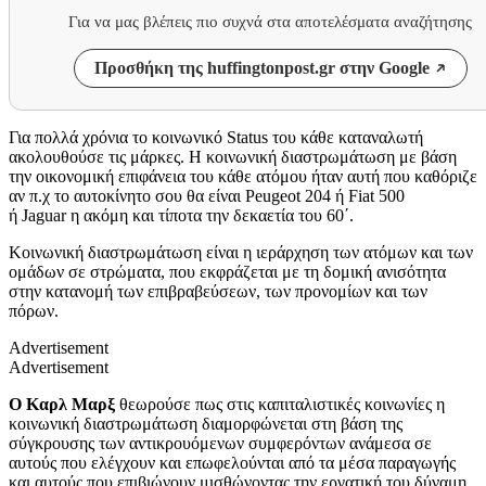
Για να μας βλέπεις πιο συχνά στα αποτελέσματα αναζήτησης
Προσθήκη της huffingtonpost.gr στην Google
Για πολλά χρόνια το κοινωνικό Status του κάθε καταναλωτή
ακολουθούσε τις μάρκες. Η κοινωνική διαστρωμάτωση με βάση
την οικονομική επιφάνεια του κάθε ατόμου ήταν αυτή που καθόριζε
αν π.χ το αυτοκίνητο σου θα είναι Peugeot 204 ή Fiat 500
ή Jaguar η ακόμη και τίποτα την δεκαετία του 60΄.
Κοινωνική διαστρωμάτωση είναι η ιεράρχηση των ατόμων και των
ομάδων σε στρώματα, που εκφράζεται με τη δομική ανισότητα
στην κατανομή των επιβραβεύσεων, των προνομίων και των
πόρων.
Advertisement
Advertisement
Ο Καρλ Μαρξ
θεωρούσε πως στις καπιταλιστικές κοινωνίες η
κοινωνική διαστρωμάτωση διαμορφώνεται στη βάση της
σύγκρουσης των αντικρουόμενων συμφερόντων ανάμεσα σε
αυτούς που ελέγχουν και επωφελούνται από τα μέσα παραγωγής
και αυτούς που επιβιώνουν μισθώνοντας την εργατική του δύναμη.