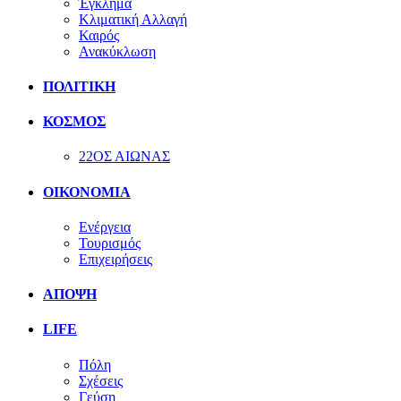
Έγκλημα
Κλιματική Αλλαγή
Καιρός
Ανακύκλωση
ΠΟΛΙΤΙΚΗ
ΚΟΣΜΟΣ
22ΟΣ ΑΙΩΝΑΣ
ΟΙΚΟΝΟΜΙΑ
Ενέργεια
Τουρισμός
Επιχειρήσεις
ΑΠΟΨΗ
LIFE
Πόλη
Σχέσεις
Γεύση