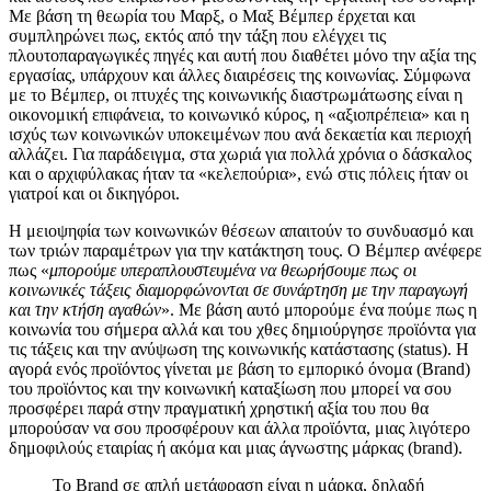
Με βάση τη θεωρία του Μαρξ, ο Μαξ Βέμπερ έρχεται και
συμπληρώνει πως, εκτός από την τάξη που ελέγχει τις
πλουτοπαραγωγικές πηγές και αυτή που διαθέτει μόνο την αξία της
εργασίας, υπάρχουν και άλλες διαιρέσεις της κοινωνίας. Σύμφωνα
με το Βέμπερ, οι πτυχές της κοινωνικής διαστρωμάτωσης είναι η
οικονομική επιφάνεια, το κοινωνικό κύρος, η «αξιοπρέπεια» και η
ισχύς των κοινωνικών υποκειμένων που ανά δεκαετία και περιοχή
αλλάζει. Για παράδειγμα, στα χωριά για πολλά χρόνια ο δάσκαλος
και ο αρχιφύλακας ήταν τα «κελεπούρια», ενώ στις πόλεις ήταν οι
γιατροί και οι δικηγόροι.
Η μειοψηφία των κοινωνικών θέσεων απαιτούν το συνδυασμό και
των τριών παραμέτρων για την κατάκτηση τους. Ο Βέμπερ ανέφερε
πως «
μπορούμε υπεραπλουστευμένα να θεωρήσουμε πως οι
κοινωνικές τάξεις διαμορφώνονται σε συνάρτηση με την παραγωγή
και την κτήση αγαθών
». Με βάση αυτό μπορούμε ένα πούμε πως η
κοινωνία του σήμερα αλλά και του χθες δημιούργησε προϊόντα για
τις τάξεις και την ανύψωση της κοινωνικής κατάστασης (status). Η
αγορά ενός προϊόντος γίνεται με βάση το εμπορικό όνομα (Brand)
του προϊόντος και την κοινωνική καταξίωση που μπορεί να σου
προσφέρει παρά στην πραγματική χρηστική αξία του που θα
μπορούσαν να σου προσφέρουν και άλλα προϊόντα, μιας λιγότερο
δημοφιλούς εταιρίας ή ακόμα και μιας άγνωστης μάρκας (brand).
Το Brand σε απλή μετάφραση είναι η μάρκα, δηλαδή