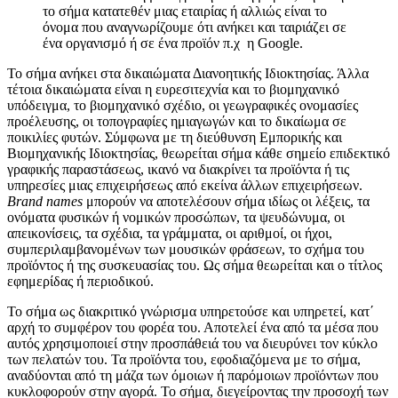
το σήμα κατατεθέν μιας εταιρίας ή αλλιώς είναι το
όνομα που αναγνωρίζουμε ότι ανήκει και ταιριάζει σε
ένα οργανισμό ή σε ένα προϊόν π.χ η Google.
Το σήμα ανήκει στα δικαιώματα Διανοητικής Ιδιοκτησίας. Άλλα
τέτοια δικαιώματα είναι η ευρεσιτεχνία και το βιομηχανικό
υπόδειγμα, το βιομηχανικό σχέδιο, οι γεωγραφικές ονομασίες
προέλευσης, οι τοπογραφίες ημιαγωγών και το δικαίωμα σε
ποικιλίες φυτών. Σύμφωνα με τη διεύθυνση Εμπορικής και
Βιομηχανικής Ιδιοκτησίας, θεωρείται σήμα κάθε σημείο επιδεκτικό
γραφικής παραστάσεως, ικανό να διακρίνει τα προϊόντα ή τις
υπηρεσίες μιας επιχειρήσεως από εκείνα άλλων επιχειρήσεων.
Brand names
μπορούν να αποτελέσουν σήμα ιδίως οι λέξεις, τα
ονόματα φυσικών ή νομικών προσώπων, τα ψευδώνυμα, οι
απεικονίσεις, τα σχέδια, τα γράμματα, οι αριθμοί, οι ήχοι,
συμπεριλαμβανομένων των μουσικών φράσεων, το σχήμα του
προϊόντος ή της συσκευασίας του. Ως σήμα θεωρείται και ο τίτλος
εφημερίδας ή περιοδικού.
Το σήμα ως διακριτικό γνώρισμα υπηρετούσε και υπηρετεί, κατ΄
αρχή το συμφέρον του φορέα του. Αποτελεί ένα από τα μέσα που
αυτός χρησιμοποιεί στην προσπάθειά του να διευρύνει τον κύκλο
των πελατών του. Τα προϊόντα του, εφοδιαζόμενα με το σήμα,
αναδύονται από τη μάζα των όμοιων ή παρόμοιων προϊόντων που
κυκλοφορούν στην αγορά. Το σήμα, διεγείροντας την προσοχή των