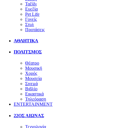
Ταξίδι
Ευεξία
Pet Life
Γονείς
Στυλ
Προτάσεις
ΑΘΛΗΤΙΚΑ
ΠΟΛΙΤΣΜΟΣ
Θέατρο
Μουσική
Χορός
Μουσεία
Σινεμά
Βιβλίο
Εικαστικά
Τηλεόραση
ENTERTAINMENT
22ΟΣ ΑΙΩΝΑΣ
Τεχνολογία