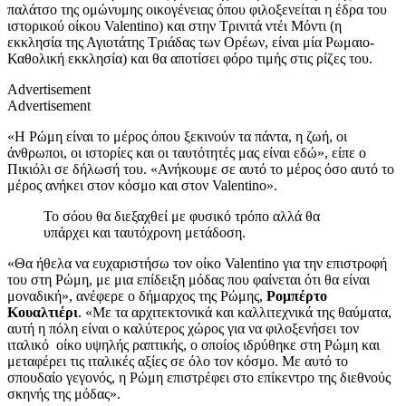
παλάτσο της ομώνυμης οικογένειας όπου φιλοξενείται η έδρα του
ιστορικού οίκου Valentino) και στην Τρινιτά ντέι Μόντι (η
εκκλησία της Αγιοτάτης Τριάδας των Ορέων, είναι μία Ρωμαιο-
Καθολική εκκλησία) και θα αποτίσει φόρο τιμής στις ρίζες του.
Advertisement
Advertisement
«Η Ρώμη είναι το μέρος όπου ξεκινούν τα πάντα, η ζωή, οι
άνθρωποι, οι ιστορίες και οι ταυτότητές μας είναι εδώ», είπε ο
Πικιόλι σε δήλωσή του. «Ανήκουμε σε αυτό το μέρος όσο αυτό το
μέρος ανήκει στον κόσμο και στον Valentino».
Το σόου θα διεξαχθεί με φυσικό τρόπο αλλά θα
υπάρχει και ταυτόχρονη μετάδοση.
«Θα ήθελα να ευχαριστήσω τον οίκο Valentino για την επιστροφή
του στη Ρώμη, με μια επίδειξη μόδας που φαίνεται ότι θα είναι
μοναδική», ανέφερε ο δήμαρχος της Ρώμης,
Ρομπέρτο
Κουαλτιέρι
. «Με τα αρχιτεκτονικά και καλλιτεχνικά της θαύματα,
αυτή η πόλη είναι ο καλύτερος χώρος για να φιλοξενήσει τον
ιταλικό οίκο υψηλής ραπτικής, ο οποίος ιδρύθηκε στη Ρώμη και
μεταφέρει τις ιταλικές αξίες σε όλο τον κόσμο. Με αυτό το
σπουδαίο γεγονός, η Ρώμη επιστρέφει στο επίκεντρο της διεθνούς
σκηνής της μόδας».