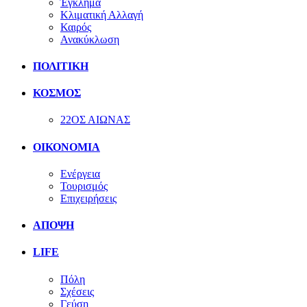
Έγκλημα
Κλιματική Αλλαγή
Καιρός
Ανακύκλωση
ΠΟΛΙΤΙΚΗ
ΚΟΣΜΟΣ
22ΟΣ ΑΙΩΝΑΣ
ΟΙΚΟΝΟΜΙΑ
Ενέργεια
Τουρισμός
Επιχειρήσεις
ΑΠΟΨΗ
LIFE
Πόλη
Σχέσεις
Γεύση