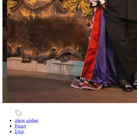
οίκος μόδας
Ρώμη
Στυλ