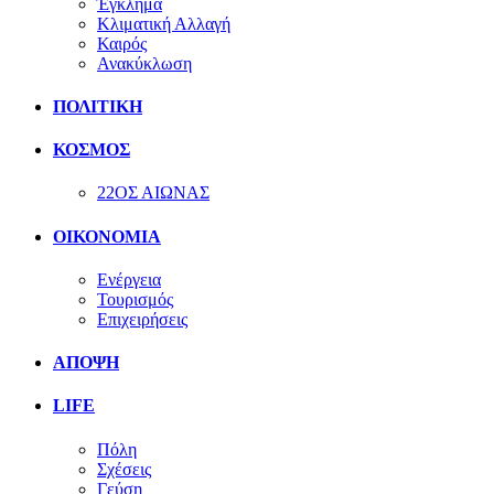
Έγκλημα
Κλιματική Αλλαγή
Καιρός
Ανακύκλωση
ΠΟΛΙΤΙΚΗ
ΚΟΣΜΟΣ
22ΟΣ ΑΙΩΝΑΣ
ΟΙΚΟΝΟΜΙΑ
Ενέργεια
Τουρισμός
Επιχειρήσεις
ΑΠΟΨΗ
LIFE
Πόλη
Σχέσεις
Γεύση