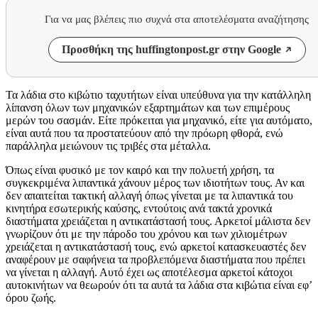
Για να μας βλέπεις πιο συχνά στα αποτελέσματα αναζήτησης
Προσθήκη της huffingtonpost.gr στην Google
Τα λάδια στο κιβώτιο ταχυτήτων είναι υπεύθυνα για την κατάλληλη
λίπανση όλων των μηχανικών εξαρτημάτων και των επιμέρους
μερών του σασμάν. Είτε πρόκειται για μηχανικό, είτε για αυτόματο,
είναι αυτά που τα προστατεύουν από την πρόωρη φθορά, ενώ
παράλληλα μειώνουν τις τριβές στα μέταλλα.
Όπως είναι φυσικό με τον καιρό και την πολυετή χρήση, τα
συγκεκριμένα λιπαντικά χάνουν μέρος των ιδιοτήτων τους. Αν και
δεν απαιτείται τακτική αλλαγή όπως γίνεται με τα λιπαντικά του
κινητήρα εσωτερικής καύσης, εντούτοις ανά τακτά χρονικά
διαστήματα χρειάζεται η αντικατάστασή τους. Αρκετοί μάλιστα δεν
γνωρίζουν ότι με την πάροδο του χρόνου και των χιλιομέτρων
χρειάζεται η αντικατάστασή τους, ενώ αρκετοί κατασκευαστές δεν
αναφέρουν με σαφήνεια τα προβλεπόμενα διαστήματα που πρέπει
να γίνεται η αλλαγή. Αυτό έχει ως αποτέλεσμα αρκετοί κάτοχοι
αυτοκινήτων να θεωρούν ότι τα αυτά τα λάδια στα κιβώτια είναι εφ’
όρου ζωής.