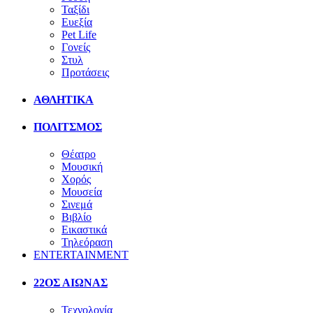
Ταξίδι
Ευεξία
Pet Life
Γονείς
Στυλ
Προτάσεις
ΑΘΛΗΤΙΚΑ
ΠΟΛΙΤΣΜΟΣ
Θέατρο
Μουσική
Χορός
Μουσεία
Σινεμά
Βιβλίο
Εικαστικά
Τηλεόραση
ENTERTAINMENT
22ΟΣ ΑΙΩΝΑΣ
Τεχνολογία