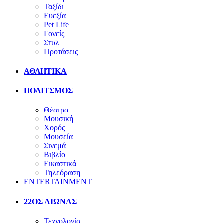
Ταξίδι
Ευεξία
Pet Life
Γονείς
Στυλ
Προτάσεις
ΑΘΛΗΤΙΚΑ
ΠΟΛΙΤΣΜΟΣ
Θέατρο
Μουσική
Χορός
Μουσεία
Σινεμά
Βιβλίο
Εικαστικά
Τηλεόραση
ENTERTAINMENT
22ΟΣ ΑΙΩΝΑΣ
Τεχνολογία