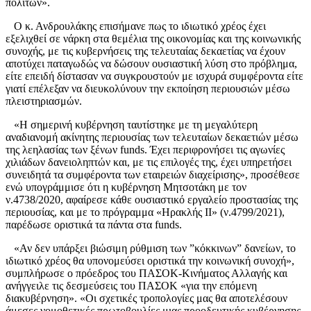
πολιτών».
Ο κ. Ανδρουλάκης επισήμανε πως το ιδιωτικό χρέος έχει
εξελιχθεί σε νάρκη στα θεμέλια της οικονομίας και της κοινωνικής
συνοχής, με τις κυβερνήσεις της τελευταίας δεκαετίας να έχουν
αποτύχει παταγωδώς να δώσουν ουσιαστική λύση στο πρόβλημα,
είτε επειδή δίστασαν να συγκρουστούν με ισχυρά συμφέροντα είτε
γιατί επέλεξαν να διευκολύνουν την εκποίηση περιουσιών μέσω
πλειστηριασμών.
«Η σημερινή κυβέρνηση ταυτίστηκε με τη μεγαλύτερη
αναδιανομή ακίνητης περιουσίας των τελευταίων δεκαετιών μέσω
της λεηλασίας των ξένων funds. Έχει περιφρονήσει τις αγωνίες
χιλιάδων δανειοληπτών και, με τις επιλογές της, έχει υπηρετήσει
συνειδητά τα συμφέροντα των εταιρειών διαχείρισης», προσέθεσε
ενώ υπογράμμισε ότι η κυβέρνηση Μητσοτάκη με τον
ν.4738/2020, αφαίρεσε κάθε ουσιαστικό εργαλείο προστασίας της
περιουσίας, και με το πρόγραμμα «Ηρακλής ΙΙ» (ν.4799/2021),
παρέδωσε οριστικά τα πάντα στα funds.
«Αν δεν υπάρξει βιώσιμη ρύθμιση των ”κόκκινων” δανείων, το
ιδιωτικό χρέος θα υπονομεύσει οριστικά την κοινωνική συνοχή»,
συμπλήρωσε ο πρόεδρος του ΠΑΣΟΚ-Κινήματος Αλλαγής και
ανήγγειλε τις δεσμεύσεις του ΠΑΣΟΚ «για την επόμενη
διακυβέρνηση». «Οι σχετικές τροπολογίες μας θα αποτελέσουν
άμεσες νομοθετικές πρωτοβουλίες μιας προοδευτικής κυβέρνησης