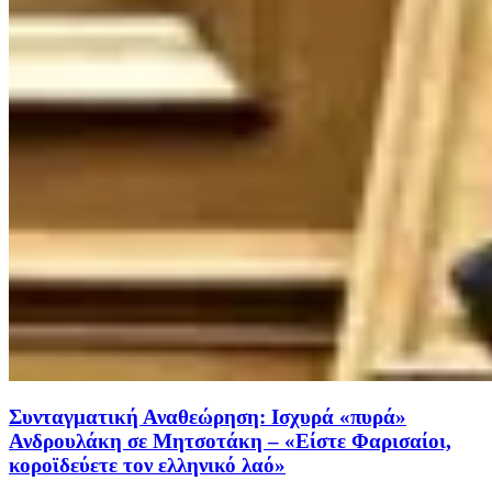
Συνταγματική Αναθεώρηση: Ισχυρά «πυρά»
Ανδρουλάκη σε Μητσοτάκη – «Είστε Φαρισαίοι,
κοροϊδεύετε τον ελληνικό λαό»