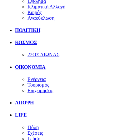
Έγκλημα
Κλιματική Αλλαγή
Καιρός
Ανακύκλωση
ΠΟΛΙΤΙΚΗ
ΚΟΣΜΟΣ
22ΟΣ ΑΙΩΝΑΣ
ΟΙΚΟΝΟΜΙΑ
Ενέργεια
Τουρισμός
Επιχειρήσεις
ΑΠΟΨΗ
LIFE
Πόλη
Σχέσεις
Γεύση