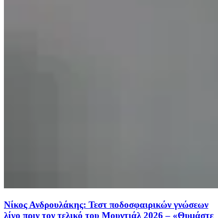
Νίκος Ανδρουλάκης: Τεστ ποδοσφαιρικών γνώσεων
λίγο πριν τον τελικό του Μουντιάλ 2026 – «Θυμάστε