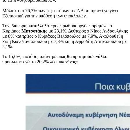
το 13% «σίγουρα διαφωνώ».
Μάλιστα το 76,3% των ψηφοφόρων της ΝΔ συμφωνεί να γίνει
Εξεταστική για την υπόθεση των υποκλοπών.
Την ίδια ώρα, καταλληλότερος πρωθυπουργός παραμένει ο
Κυριάκος
Μητσοτάκης
με 23,1%. Δεύτερος ο Νίκος Ανδρουλάκης
με 8% και τρίτος ο Κυριάκος Βελόπουλος με 7,9%. Ακολουθεί η
Ζωή Κωνσταντοπούλου με 7,8% και η Αφροδίτη Λατινοπούλου με
5,1%.
Το 15,6%, ωστόσο, απάντησε πως θα προτιμούσε «άλλο
πρόσωπο» ενώ το 20,2% λέει «κανένας».