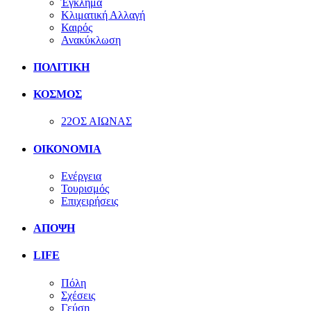
Έγκλημα
Κλιματική Αλλαγή
Καιρός
Ανακύκλωση
ΠΟΛΙΤΙΚΗ
ΚΟΣΜΟΣ
22ΟΣ ΑΙΩΝΑΣ
ΟΙΚΟΝΟΜΙΑ
Ενέργεια
Τουρισμός
Επιχειρήσεις
ΑΠΟΨΗ
LIFE
Πόλη
Σχέσεις
Γεύση