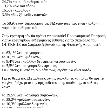
24,7% «αρκετά καθοριστικό»
19,2% «όχι και τόσο»
16,5% «καθόλου»
3,5% «δεν ξέρω/δεν απαντώ»
Το 58,9% των ψηφοφόρων της ΝΔ απαντάει πως είναι «πολύ» ή
«αρκετά» καθοριστικό.
Στην ερώτηση εάν θα πρέπει να συσταθεί Προανακριτική Επιτροπή
για να ερευνηθούν ενδεχόμενες ευθύνες για το σκάνδαλο του
ΟΠΕΚΕΠΕ του Σπήλιου Λιβανού και της Φωτεινής Αραμπατζή:
το 63,1% λέει «σίγουρα»,
το 16,7% λέει «μάλλον»,
το 9,4% λέει «μάλλον δεν πρέπει να συσταθεί»,
το 5,5% λέει «σίγουρα δεν πρέπει»,
Οι 7 στους 10 από τη ΝΔ λένε πως «πρέπει να γίνει αυτό».
Για το θέμα της Εξεταστικής για τις υποκλοπές και το αν θα πρέπει
να γίνει ή όχι, μετά την αρχειοθέτηση της υπόθεσης, οι πολίτες
λένε:
το 39,5% λέει «σίγουρα συμφωνώ»,
το 28,2% «μάλλον συμφωνώ»,
το 10,3% «μάλλον διαφωνώ»,