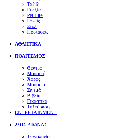
Ταξίδι
Ευεξία
Pet Life
Γονείς
Στυλ
Προτάσεις
ΑΘΛΗΤΙΚΑ
ΠΟΛΙΤΣΜΟΣ
Θέατρο
Μουσική
Χορός
Μουσεία
Σινεμά
Βιβλίο
Εικαστικά
Τηλεόραση
ENTERTAINMENT
22ΟΣ ΑΙΩΝΑΣ
Τεχνολογία