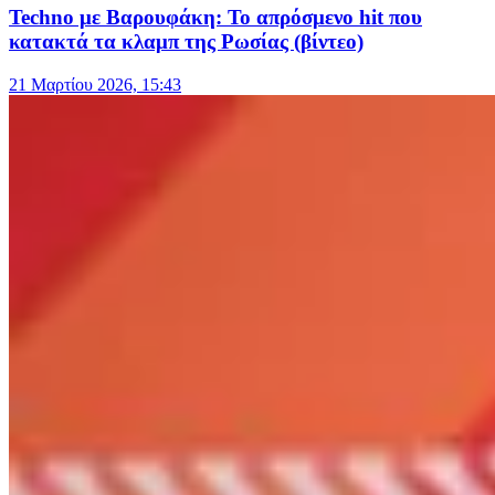
Techno με Βαρουφάκη: Το απρόσμενο hit που
κατακτά τα κλαμπ της Ρωσίας (βίντεο)
21 Μαρτίου 2026, 15:43