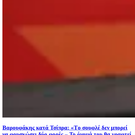
Βαρουφάκης κατά Τσίπρα: «Tο σουφλέ δεν μπορεί
να φουσκώσει δύο φορές – Το όνομά του θα γραφτεί