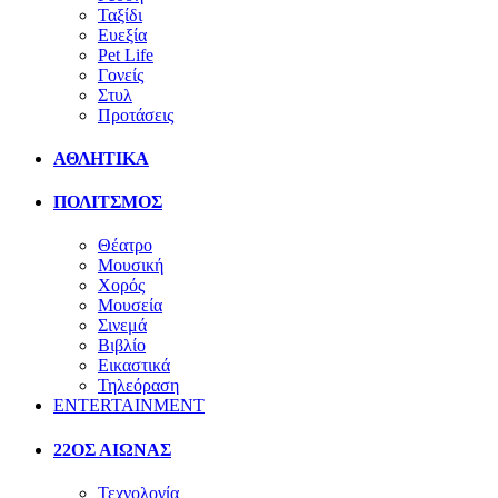
Ταξίδι
Ευεξία
Pet Life
Γονείς
Στυλ
Προτάσεις
ΑΘΛΗΤΙΚΑ
ΠΟΛΙΤΣΜΟΣ
Θέατρο
Μουσική
Χορός
Μουσεία
Σινεμά
Βιβλίο
Εικαστικά
Τηλεόραση
ENTERTAINMENT
22ΟΣ ΑΙΩΝΑΣ
Τεχνολογία