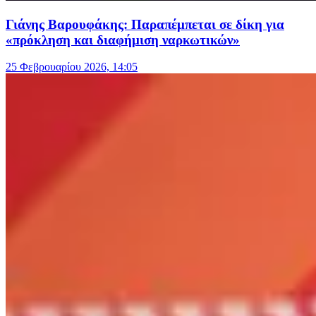
Γιάνης Βαρουφάκης: Παραπέμπεται σε δίκη για
«πρόκληση και διαφήμιση ναρκωτικών»
25 Φεβρουαρίου 2026, 14:05