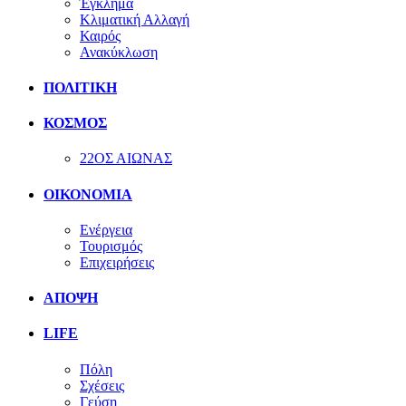
Έγκλημα
Κλιματική Αλλαγή
Καιρός
Ανακύκλωση
ΠΟΛΙΤΙΚΗ
ΚΟΣΜΟΣ
22ΟΣ ΑΙΩΝΑΣ
ΟΙΚΟΝΟΜΙΑ
Ενέργεια
Τουρισμός
Επιχειρήσεις
ΑΠΟΨΗ
LIFE
Πόλη
Σχέσεις
Γεύση