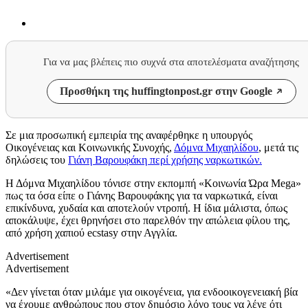
Για να μας βλέπεις πιο συχνά στα αποτελέσματα αναζήτησης
Προσθήκη της huffingtonpost.gr στην Google
Σε μια προσωπική εμπειρία της αναφέρθηκε η υπουργός
Οικογένειας και Κοινωνικής Συνοχής,
Δόμνα Μιχαηλίδου
, μετά τις
δηλώσεις του
Γιάνη Βαρουφάκη
περί χρήσης ναρκωτικών.
Η Δόμνα Μιχαηλίδου τόνισε στην εκπομπή «Κοινωνία Ώρα Mega»
πως τα όσα είπε ο Γιάνης Βαρουφάκης για τα ναρκωτικά, είναι
επικίνδυνα, χυδαία και αποτελούν ντροπή. Η ίδια μάλιστα, όπως
αποκάλυψε, έχει θρηνήσει στο παρελθόν την απώλεια φίλου της,
από χρήση χαπιού ecstasy στην Αγγλία.
Advertisement
Advertisement
«Δεν γίνεται όταν μιλάμε για οικογένεια, για ενδοοικογενειακή βία
να έχουμε ανθρώπους που στον δημόσιο λόγο τους να λένε ότι