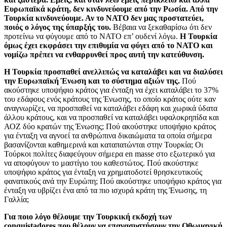
Ευρωπαϊκά κράτη, δεν κινδυνεύουμε από την Ρωσία. Από την
Τουρκία κινδυνεύουμε. Αν το ΝΑΤΟ δεν μας προστατεύει,
ποιός ο λόγος της ύπαρξής του.
Βέβαια να ξεκαθαρίσω ότι δεν
προτείνω να φύγουμε από το ΝΑΤΟ επ’ ουδενί λόγω.
Η Τουρκία
όμως έχει εκφράσει την επιθυμία να φύγει από το ΝΑΤΟ και
νομίζω πρέπει να ενθαρρυνθεί προς αυτή την κατεύθυνση.
Η Τουρκία προσπαθεί ανελλιπώς να καταλάβει και να διαλύσει
την Ευρωπαϊκή Ένωση και το σύστημα αξιών της.
Πού
ακούστηκε υποψήφιο κράτος για ένταξη να έχει καταλάβει το 37%
του εδάφους ενός κράτους της Ένωσης, το οποίο κράτος ούτε καν
αναγνωρίζει, να προσπαθεί να καταλάβει εδάφη και χωρικά ύδατα
άλλου κράτους, και να προσπαθεί να καταλάβει υφαλοκρηπίδα και
ΑΟΖ δύο κρατών της Ένωσης; Πού ακούστηκε υποψήφιο κράτος
για ένταξη να αγνοεί τα ανθρώπινα δικαιώματα τα οποία σήμερα
βασανίζονται καθημερινά και καταπατώνται στην Τουρκία; Οι
Τούρκοι πολίτες διαφεύγουν σήμερα
en masse
στο εξωτερικό για
να αποφύγουν το μαστίγιο του καθεστώτος. Πού ακούστηκε
υποψήφιο κράτος για ένταξη να χρηματοδοτεί θρησκευτικούς
φανατικούς ανά την Ευρώπη; Πού ακούστηκε υποψήφιο κράτος για
ένταξη να υβρίζει ένα από τα πιο ισχυρά κράτη της Ένωσης, τη
Γαλλία;
Για ποιο λόγο θέλουμε την Τουρκική εκδοχή των
conquistadores που θέλουν να επανασυστήσουν την Οθωμανική