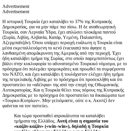
Advertisement
Advertisement
Η ιστορική Τουρκία έχει καταλάβει το 37% της Κυπριακής
Δημοκρατίας, για να μην πάμε πιο πίσω. Η δε α
ναθεωρητική
Τουρκία, σαν Λερναία Ύδρα, έχει απλώσει πλοκάμια παντού
(Συρία, Λιβύη, Αλβανία, Κατάρ, Υεμένη, Παλαιστίνη,
Αζερμπαϊτζάν). Όπου υπάρχει περιοχή ευάλωτη η Τουρκία είναι
μέσα εκμεταλλευόμενη το κενό (
vacuum
) που άφησε η
λανθασμένη απομάκρυνση της Αμερικής από την περιοχή. Έχει
ήδη καταλάβει τμήμα της Συρίας, στο οποίο παρεμπιπτόντως
έχει
βάλει στην κυκλοφορία
το αδυνατισμένο Τουρκικό νόμισμα, με το
πρόσχημα ότι πολεμάει τρομοκράτες και προωθεί τα συμφέροντα
του ΝΑΤΟ, και έχει καταλάβει ή τουλάχιστον ελέγχει ήδη τμήμα
της πετρελαϊκής Λιβύης με το πρόσχημα ότι προσεκλήθη και ότι
προστατεύει τα «αδέλφια» της από την εποχή της Οθωμανικής
Αυτοκρατορίας. Και η Τουρκία θέλει τους πόρους της Κυπριακής
Δημοκρατίας με το πρόσχημα ότι προστατεύει τα δικαιώματα των
«Τουρκο-Κυπρίων». Μην γελιόμαστε, ούτε ο κ. Ακιντζί δεν
φαίνεται να τον πιστεύει.
Και τώρα προσπαθεί απροκάλυπτα να καταλάβει
τμήματα της Ελλάδος.
Αυτή είναι η σημασία του
«καζάν-καζάν» («
win
–
win
»), δηλαδή η Τουρκία