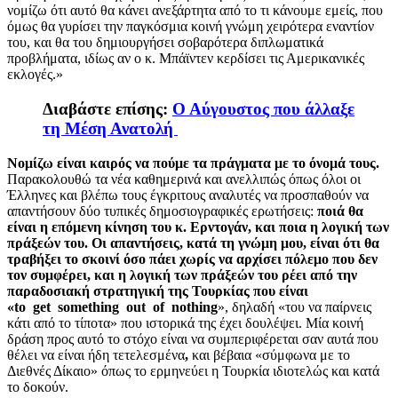
νομίζω ότι αυτό θα κάνει ανεξάρτητα από το τι κάνουμε εμείς, που
όμως θα γυρίσει την παγκόσμια κοινή γνώμη χειρότερα εναντίον
του, και θα του δημιουργήσει σοβαρότερα διπλωματικά
προβλήματα, ιδίως αν ο κ. Μπάϊντεν κερδίσει τις Αμερικανικές
εκλογές.»
Διαβάστε επίσης:
Ο Αύγουστος που άλλαξε
τη Μέση Ανατολή
Νομίζω είναι καιρός να πούμε τα πράγματα με το όνομά τους.
Παρακολουθώ τα νέα καθημερινά και ανελλιπώς όπως όλοι οι
Έλληνες και βλέπω τους έγκριτους αναλυτές να προσπαθούν να
απαντήσουν δύο τυπικές δημοσιογραφικές ερωτήσεις:
ποιά θα
είναι η επόμενη κίνηση του κ. Ερντογάν, και
ποια
η λογική των
πράξεών του. Οι απαντήσεις, κατά τη γνώμη μου, είναι ότι θα
τραβήξει το σκοινί όσο πάει χωρίς να αρχίσει πόλεμο που δεν
τον συμφέρει, και η λογική των πράξεών του ρέει από την
παραδοσιακή στρατηγική της Τουρκίας που είναι
«
to
get
something
out
of
nothing
», δηλαδή «του να παίρνεις
κάτι από το τίποτα» που ιστορικά της έχει δουλέψει.
Μία κοινή
δράση προς αυτό το στόχο είναι να συμπεριφέρεται σαν αυτά που
θέλει να είναι ήδη τετελεσμένα
,
και βέβαια «σύμφωνα με το
Διεθνές Δίκαιο» όπως το ερμηνεύει η Τουρκία ιδιοτελώς και κατά
το δοκούν.