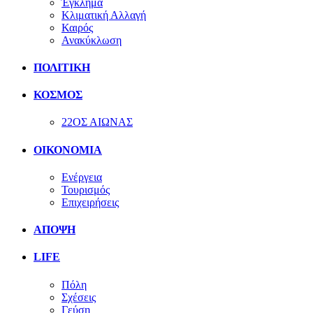
Έγκλημα
Κλιματική Αλλαγή
Καιρός
Ανακύκλωση
ΠΟΛΙΤΙΚΗ
ΚΟΣΜΟΣ
22ΟΣ ΑΙΩΝΑΣ
ΟΙΚΟΝΟΜΙΑ
Ενέργεια
Τουρισμός
Επιχειρήσεις
ΑΠΟΨΗ
LIFE
Πόλη
Σχέσεις
Γεύση