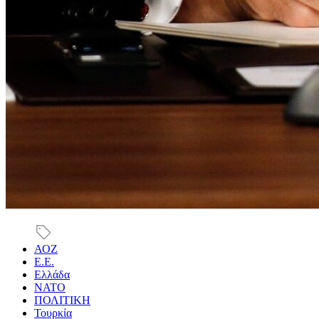
ΑΟΖ
Ε.Ε.
Ελλάδα
ΝΑΤΟ
ΠΟΛΙΤΙΚΗ
Τουρκία