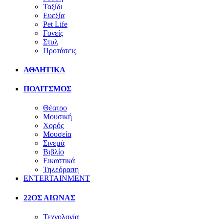
Ταξίδι
Ευεξία
Pet Life
Γονείς
Στυλ
Προτάσεις
ΑΘΛΗΤΙΚΑ
ΠΟΛΙΤΣΜΟΣ
Θέατρο
Μουσική
Χορός
Μουσεία
Σινεμά
Βιβλίο
Εικαστικά
Τηλεόραση
ENTERTAINMENT
22ΟΣ ΑΙΩΝΑΣ
Τεχνολογία