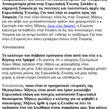
Αυτοκρατορία μέσα στην Ευρωπαϊκή Ένωση; Συνάδει η
σημερινή Τουρκία με τις πολιτικές και πολιτιστικές αρχές της
Ευρωπαϊκής Ένωσης; Για π
o
ιό λόγο το καρότο προς την
Τουρκία;
Για ποιό λόγο δίνουμε τόσα δις στην Τουρκία; Μήπως
για τον φόβο των μεταναστευτικών ορδών που χρησιμοποιεί ο κ.
Ερντογάν σαν πιόνι; Μήπως,
όπως έχω ξαναπεί
,
η Ευρώπη
καλύτερα να διαθέσει στην
Frontex
τα δις που συνεισφέρει στην
Τουρκία και να αντιμετωπίσει απ’ ευθείας το πρόβλημα; Γιά ποιο
λόγο η Ευρώπη δεν κάνει εμπάργκο όπλων στην Τουρκία;
Advertisement
Το καλύτερο που διάβασα
πρόσφατα
είναι αυτό που είπε ο κ.
Βέμπερ στο
Spiegel
:
«
Το γεγονός ότι ο υπουργός Εξωτερικών
Χάικο Μάας ταξιδεύει στην Αθήνα ως μεσολαβητής είναι
απαράδεκτο για μένα. Εδώ έχουμε να κάνουμε με μια διαμάχη μεταξύ
ενός κράτους μέλους της Ευρωπαϊκής Ένωσης και μιας τρίτης
χώρας η οποία ενεργεί επιπλέον και ως επιτιθέμενη.»
Τελειώνοντας,
ποιοι είναι οι πραγματικοί «πειρατές της
Μεσογείου;» Μήπως είναι αυτοί που έχουν καταλάβει
Ευρωπαϊκά εδάφη και συνεχώς καταπατούν Ευρωπαϊκά
δικαιώματα; Μήπως
φωνάζει ο κλέφτης για να φοβηθεί ο
νοικοκύρης; Μήπως ήρθε η ώρα η Ελλάδα να λέει τα
πράγματα λίγο πιο ξεκάθαρα στους συμμάχους μας; Και μήπως