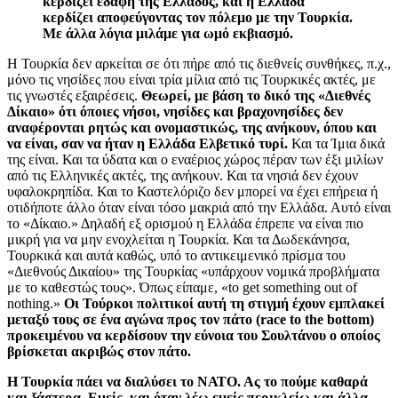
κερδίζει εδάφη της Ελλάδος, και η Ελλάδα
κερδίζει αποφεύγοντας τον πόλεμο με την Τουρκία.
Με άλλα λόγια μιλάμε για ωμό εκβιασμό.
Η Τουρκία δεν αρκείται σε ότι πήρε από τις διεθνείς συνθήκες, π.χ.,
μόνο τις νησίδες που είναι τρία μίλια από τις Τουρκικές ακτές, με
τις γνωστές εξαιρέσεις.
Θεωρεί, με βάση το δικό της «Διεθνές
Δίκαιο» ότι όποιες νήσοι, νησίδες και βραχονησίδες δεν
αναφέρονται ρητώς και ονομαστικώς, της ανήκουν, όπου και
να είναι, σαν να ήταν η Ελλάδα Ελβετικό τυρί.
Και τα Ίμια δικά
της είναι. Και τα ύδατα και ο εναέριος χώρος πέραν των έξι μιλίων
από τις Ελληνικές ακτές, της ανήκουν. Και τα νησιά δεν έχουν
υφαλοκρηπίδα. Και το Καστελόριζο δεν μπορεί να έχει επήρεια ή
οτιδήποτε άλλο όταν είναι τόσο μακριά από την Ελλάδα. Αυτό είναι
το «Δίκαιο.» Δηλαδή εξ ορισμού η Ελλάδα έπρεπε να είναι πιο
μικρή για να μην ενοχλείται η Τουρκία. Και τα Δωδεκάνησα,
Τουρκικά και αυτά καθώς, υπό το αντικειμενικό πρίσμα του
«Διεθνούς Δικαίου» της Τουρκίας «υπάρχουν νομικά προβλήματα
με το καθεστώς τους». Όπως είπαμε,
«
to get something out of
nothing
.»
Οι Τούρκοι πολιτικοί αυτή τη στιγμή έχουν εμπλακεί
μεταξύ τους σε ένα αγώνα προς τον πάτο (
race to the bottom
)
προκειμένου να κερδίσουν την εύνοια του Σουλτάνου ο οποίος
βρίσκεται ακριβώς στον πάτο
.
Η Τουρκία πά
ει να διαλύσει το ΝΑΤΟ. Ας το πούμε καθαρά
και ξάστερα. Εμείς, και όταν λέω εμείς περικλείω και άλλα