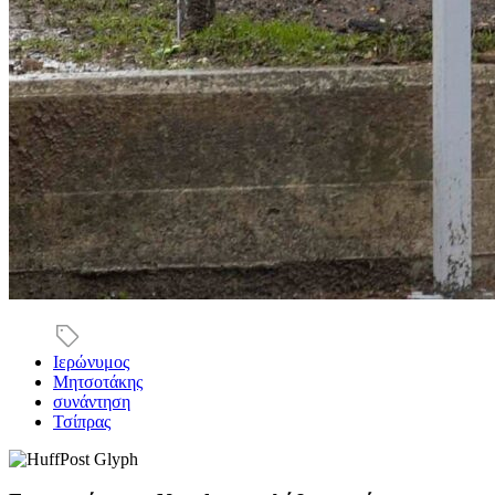
Ιερώνυμος
Μητσοτάκης
συνάντηση
Τσίπρας