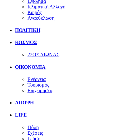
Έγκλημα
Κλιματική Αλλαγή
Καιρός
Ανακύκλωση
ΠΟΛΙΤΙΚΗ
ΚΟΣΜΟΣ
22ΟΣ ΑΙΩΝΑΣ
ΟΙΚΟΝΟΜΙΑ
Ενέργεια
Τουρισμός
Επιχειρήσεις
ΑΠΟΨΗ
LIFE
Πόλη
Σχέσεις
Γεύση