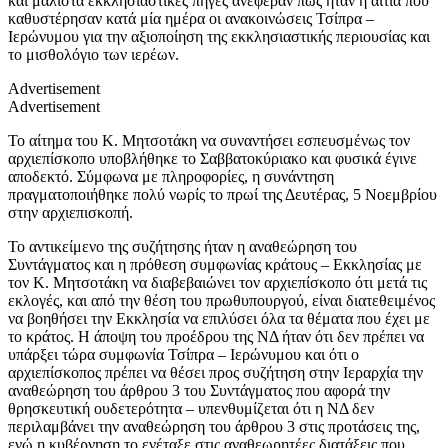
και μάλιστα εκκλησιαστικές πηγές ανέφεραν πως ήταν η αιτία που
καθυστέρησαν κατά μία ημέρα οι ανακοινώσεις Τσίπρα –
Ιερώνυμου για την αξιοποίηση της εκκλησιαστικής περιουσίας και
το μισθολόγιο των ιερέων.
Advertisement
Advertisement
Το αίτημα του Κ. Μητσοτάκη να συναντήσει εσπευσμένως τον
αρχιεπίσκοπο υποβλήθηκε το Σαββατοκύριακο και φυσικά έγινε
αποδεκτό. Σύμφωνα με πληροφορίες, η συνάντηση
πραγματοποιήθηκε πολύ νωρίς το πρωί της Δευτέρας, 5 Νοεμβρίου
στην αρχιεπισκοπή.
Το αντικείμενο της συζήτησης ήταν η αναθεώρηση του
Συντάγματος και η πρόθεση συμφωνίας κράτους – Εκκλησίας με
τον Κ. Μητσοτάκη να διαβεβαιώνει τον αρχιεπίσκοπο ότι μετά τις
εκλογές, και από την θέση του πρωθυπουργού, είναι διατεθειμένος
να βοηθήσει την Εκκλησία να επιλύσει όλα τα θέματα που έχει με
το κράτος. Η άποψη του προέδρου της ΝΔ ήταν ότι δεν πρέπει να
υπάρξει τώρα συμφωνία Τσίπρα – Ιερώνυμου και ότι ο
αρχιεπίσκοπος πρέπει να θέσει προς συζήτηση στην Ιεραρχία την
αναθεώρηση του άρθρου 3 του Συντάγματος που αφορά την
θρησκευτική ουδετερότητα – υπενθυμίζεται ότι η ΝΔ δεν
περιλαμβάνει την αναθεώρηση του άρθρου 3 στις προτάσεις της,
ενώ η κυβέρνηση το ενέταξε στις αναθεωρητέες διατάξεις που