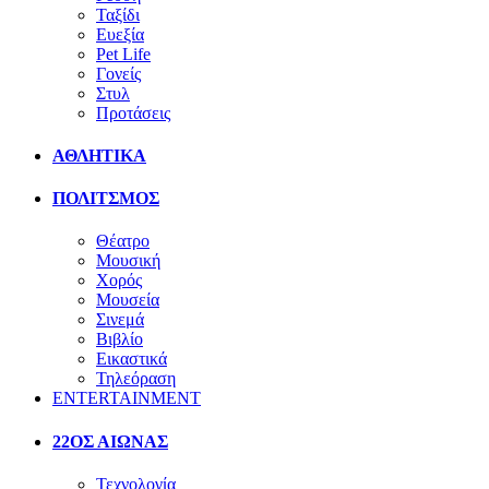
Ταξίδι
Ευεξία
Pet Life
Γονείς
Στυλ
Προτάσεις
ΑΘΛΗΤΙΚΑ
ΠΟΛΙΤΣΜΟΣ
Θέατρο
Μουσική
Χορός
Μουσεία
Σινεμά
Βιβλίο
Εικαστικά
Τηλεόραση
ENTERTAINMENT
22ΟΣ ΑΙΩΝΑΣ
Τεχνολογία