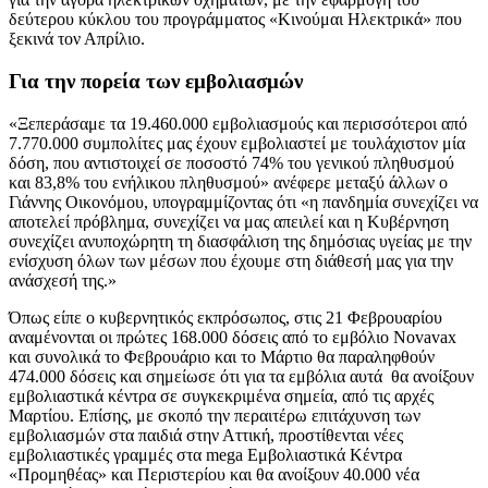
δεύτερου κύκλου του προγράμματος «Κινούμαι Ηλεκτρικά» που
ξεκινά τον Απρίλιο.
Για την πορεία των εμβολιασμών
«Ξεπεράσαμε τα 19.460.000 εμβολιασμούς και περισσότεροι από
7.770.000 συμπολίτες μας έχουν εμβολιαστεί με τουλάχιστον μία
δόση, που αντιστοιχεί σε ποσοστό 74% του γενικού πληθυσμού
και 83,8% του ενήλικου πληθυσμού» ανέφερε μεταξύ άλλων ο
Γιάννης Οικονόμου, υπογραμμίζοντας ότι «η πανδημία συνεχίζει να
αποτελεί πρόβλημα, συνεχίζει να μας απειλεί και η Κυβέρνηση
συνεχίζει ανυποχώρητη τη διασφάλιση της δημόσιας υγείας με την
ενίσχυση όλων των μέσων που έχουμε στη διάθεσή μας για την
ανάσχεσή της.»
Όπως είπε ο κυβερνητικός εκπρόσωπος, στις 21 Φεβρουαρίου
αναμένονται οι πρώτες 168.000 δόσεις από το εμβόλιο Novavax
και συνολικά το Φεβρουάριο και το Μάρτιο θα παραληφθούν
474.000 δόσεις και σημείωσε ότι για τα εμβόλια αυτά θα ανοίξουν
εμβολιαστικά κέντρα σε συγκεκριμένα σημεία, από τις αρχές
Μαρτίου. Επίσης, με σκοπό την περαιτέρω επιτάχυνση των
εμβολιασμών στα παιδιά στην Αττική, προστίθενται νέες
εμβολιαστικές γραμμές στα mega Εμβολιαστικά Κέντρα
«Προμηθέας» και Περιστερίου και θα ανοίξουν 40.000 νέα