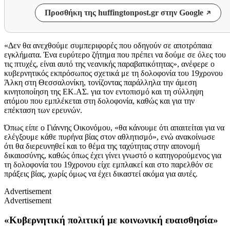
Προσθήκη της huffingtonpost.gr στην Google
«Δεν θα ανεχθούμε συμπεριφορές που οδηγούν σε αποτρόπαια
εγκλήματα. Ένα ευρύτερο ζήτημα που πρέπει να δούμε σε όλες του
τις πτυχές, είναι αυτό της νεανικής παραβατικότητας», ανέφερε ο
κυβερνητικός εκπρόσωπος σχετικά με τη δολοφονία του 19χρονου
Άλκη στη Θεσσαλονίκη, τονίζοντας παράλληλα την άμεση
κινητοποίηση της ΕΚ.ΑΣ. για τον εντοπισμό και τη σύλληψη
ατόμου που εμπλέκεται στη δολοφονία, καθώς και για την
επέκταση των ερευνών.
Όπως είπε ο Γιάννης Οικονόμου, «θα κάνουμε ότι απαιτείται για να
ελέγξουμε κάθε πυρήνα βίας στον αθλητισμό», ενώ ανακοίνωσε
ότι θα διερευνηθεί και το θέμα της ταχύτητας στην απονομή
δικαιοσύνης, καθώς όπως έχει γίνει γνωστό ο κατηγορούμενος για
τη δολοφονία του 19χρονου είχε εμπλακεί και στο παρελθόν σε
πράξεις βίας, χωρίς όμως να έχει δικαστεί ακόμα για αυτές.
Advertisement
Advertisement
«Κυβερνητική πολιτική με κοινωνική ευαισθησία»