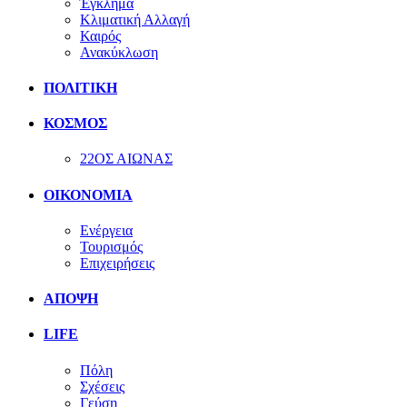
Έγκλημα
Κλιματική Αλλαγή
Καιρός
Ανακύκλωση
ΠΟΛΙΤΙΚΗ
ΚΟΣΜΟΣ
22ΟΣ ΑΙΩΝΑΣ
ΟΙΚΟΝΟΜΙΑ
Ενέργεια
Τουρισμός
Επιχειρήσεις
ΑΠΟΨΗ
LIFE
Πόλη
Σχέσεις
Γεύση