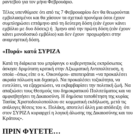
ραντεβού για τον μήνα Φεβρουάριο.
Τέλος υπενθύμισε ότι από τις 7 Φεβρουαρίου δεν θα θεωρούνται
εμβολιασμένοι και θα χάσουν τα σχετικά προνόμια όσοι έχουν
συμπληρώσει επτάμηνο από τη δεύτερη δόση (εάν έχουν κάνει
εμβόλιο με δυο δόσεις) ή 3μηνο από την πρώτη δόση (εάν έχουν
κάνει μονοδοσικό εμβόλιο) και δεν έχουν προχωρήσει στην
αναμνηστική δόση.
«Πυρά» κατά ΣΥΡΙΖΑ
Κατά τη διάρκεια του μπρίφινγκ ο κυβερνητικός εκπρόσωπος
άσκησε δριμύτατη κριτική στην Αξιωματική Αντιπολίτευση, η
οποία –όπως είπε ο κ. Οικονόμου- αποπειράται «να προκαλέσει
ακραία πόλωση και διχασμό. Να προκαλέσει τοξικότητα, να
ευτελίσει, να εξαχρειώσει, να εκβαρβαρίσει την πολιτική ζωή. Να
απαξιώσει τους Θεσμούς του δημοκρατικού Πολιτεύματος και να
αμφισβητήσει τη Δικαιοσύνη. Η δημόσια τοποθέτηση της κυρίας
Τασίας Χριστοδουλοπούλου σε κομματική εκδήλωση, μετά τις
ανάλογες θέσεις του κ. Πολάκη, αποτελεί άλλη μια απόδειξη ότι
στον ΣΥΡΙΖΑ κυριαρχεί η λογική άλωσης της Δικαιοσύνης και του
Κράτους».
ΠΡΙΝ ΦΥΓΕΤΕ…