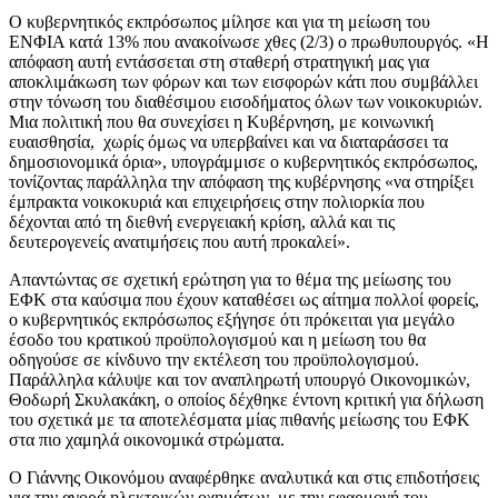
Ο κυβερνητικός εκπρόσωπος μίλησε και για τη μείωση του
ΕΝΦΙΑ κατά 13% που ανακοίνωσε χθες (2/3) ο πρωθυπουργός. «Η
απόφαση αυτή εντάσσεται στη σταθερή στρατηγική μας για
αποκλιμάκωση των φόρων και των εισφορών κάτι που συμβάλλει
στην τόνωση του διαθέσιμου εισοδήματος όλων των νοικοκυριών.
Μια πολιτική που θα συνεχίσει η Κυβέρνηση, με κοινωνική
ευαισθησία, χωρίς όμως να υπερβαίνει και να διαταράσσει τα
δημοσιονομικά όρια», υπογράμμισε ο κυβερνητικός εκπρόσωπος,
τονίζοντας παράλληλα την απόφαση της κυβέρνησης «να στηρίξει
έμπρακτα νοικοκυριά και επιχειρήσεις στην πολιορκία που
δέχονται από τη διεθνή ενεργειακή κρίση, αλλά και τις
δευτερογενείς ανατιμήσεις που αυτή προκαλεί».
Απαντώντας σε σχετική ερώτηση για το θέμα της μείωσης του
ΕΦΚ στα καύσιμα που έχουν καταθέσει ως αίτημα πολλοί φορείς,
ο κυβερνητικός εκπρόσωπος εξήγησε ότι πρόκειται για μεγάλο
έσοδο του κρατικού προϋπολογισμού και η μείωση του θα
οδηγούσε σε κίνδυνο την εκτέλεση του προϋπολογισμού.
Παράλληλα κάλυψε και τον αναπληρωτή υπουργό Οικονομικών,
Θοδωρή Σκυλακάκη, ο οποίος δέχθηκε έντονη κριτική για δήλωση
του σχετικά με τα αποτελέσματα μίας πιθανής μείωσης του ΕΦΚ
στα πιο χαμηλά οικονομικά στρώματα.
Ο Γιάννης Οικονόμου αναφέρθηκε αναλυτικά και στις επιδοτήσεις
για την αγορά ηλεκτρικών οχημάτων, με την εφαρμογή του