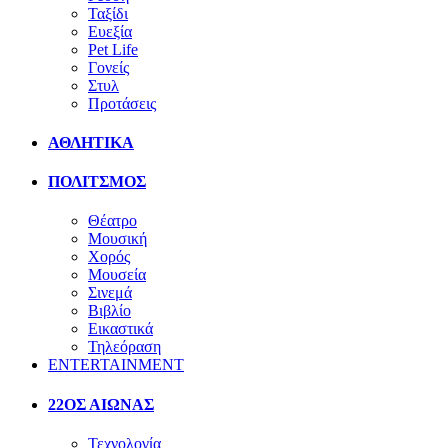
Ταξίδι
Ευεξία
Pet Life
Γονείς
Στυλ
Προτάσεις
ΑΘΛΗΤΙΚΑ
ΠΟΛΙΤΣΜΟΣ
Θέατρο
Μουσική
Χορός
Μουσεία
Σινεμά
Βιβλίο
Εικαστικά
Τηλεόραση
ENTERTAINMENT
22ΟΣ ΑΙΩΝΑΣ
Τεχνολογία