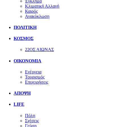
Έγκλημα
Κλιματική Αλλαγή
Καιρός
Ανακύκλωση
ΠΟΛΙΤΙΚΗ
ΚΟΣΜΟΣ
22ΟΣ ΑΙΩΝΑΣ
ΟΙΚΟΝΟΜΙΑ
Ενέργεια
Τουρισμός
Επιχειρήσεις
ΑΠΟΨΗ
LIFE
Πόλη
Σχέσεις
Γεύση