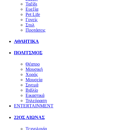
Ταξίδι
Ευεξία
Pet Life
Γονείς
Στυλ
Προτάσεις
ΑΘΛΗΤΙΚΑ
ΠΟΛΙΤΣΜΟΣ
Θέατρο
Μουσική
Χορός
Μουσεία
Σινεμά
Βιβλίο
Εικαστικά
Τηλεόραση
ENTERTAINMENT
22ΟΣ ΑΙΩΝΑΣ
Τεχνολογία