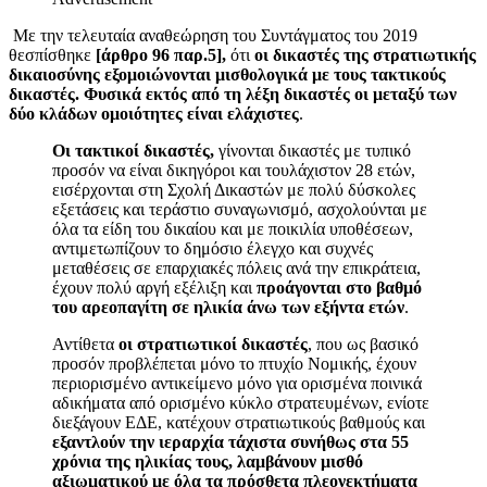
Με την τελευταία αναθεώρηση του Συντάγματος του 2019
θεσπίσθηκε
[άρθρο 96 παρ.5],
ότι
οι δικαστές της στρατιωτικής
δικαιοσύνης εξομοιώνονται μισθολογικά με τους τακτικούς
δικαστές. Φυσικά εκτός από τη λέξη δικαστές οι μεταξύ των
δύο κλάδων ομοιότητες είναι ελάχιστες
.
Οι τακτικοί δικαστές,
γίνονται δικαστές με τυπικό
προσόν να είναι δικηγόροι και τουλάχιστον 28 ετών,
εισέρχονται στη Σχολή Δικαστών με πολύ δύσκολες
εξετάσεις και τεράστιο συναγωνισμό, ασχολούνται με
όλα τα είδη του δικαίου και με ποικιλία υποθέσεων,
αντιμετωπίζουν το δημόσιο έλεγχο και συχνές
μεταθέσεις σε επαρχιακές πόλεις ανά την επικράτεια,
έχουν πολύ αργή εξέλιξη και
προάγονται στο βαθμό
του αρεοπαγίτη σε ηλικία άνω των εξήντα ετών
.
Αντίθετα
οι στρατιωτικοί δικαστές
, που ως βασικό
προσόν προβλέπεται μόνο το πτυχίο Νομικής, έχουν
περιορισμένο αντικείμενο μόνο για ορισμένα ποινικά
αδικήματα από ορισμένο κύκλο στρατευμένων, ενίοτε
διεξάγουν ΕΔΕ, κατέχουν στρατιωτικούς βαθμούς και
εξαντλούν την ιεραρχία τάχιστα συνήθως στα 55
χρόνια της ηλικίας τους, λαμβάνουν μισθό
αξιωματικού με όλα τα πρόσθετα πλεονεκτήματα