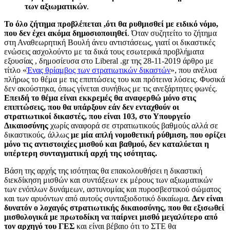
των αξιωματικών
.
Το όλο ζήτημα προβλέπεται ,ότι θα ρυθμισθεί με ειδικό νόμο,
που δεν έχει ακόμα δημοσιοποιηθεί
. Όταν συζητείτο το ζήτημα
στη Αναθεωρητική Βουλή άνευ αντιστάσεως, γιατί οι δικαστικές
ενώσεις ασχολούντο με τα δικά τους εσωτερικά προβλήματα
εξουσίας , δημοσίευσα στο Liberal .
gr
της 28-11-2019 άρθρο με
τίτλο «
Ένας θρίαμβος των στρατιωτικών δικαστών
», που ανέλυα
πλήρως το θέμα με τις επιπτώσεις του και πρότεινα λύσεις. Φυσικά
δεν ακούστηκα, όπως γίνεται συνήθως με τις ανεξάρτητες φωνές.
Επειδή το θέμα είναι εκκρεμές θα αναφερθώ μόνο στις
επιπτώσεις, που θα υπάρξουν εάν δεν ενταχθούν οι
στρατιωτικοί δικαστές, που είναι 103, στο Υπουργείο
Δικαιοσύνης
χωρίς αναφορά σε στρατιωτικούς βαθμούς αλλά σε
δικαστικούς, άλλως
με μία απλή νομοθετική ρύθμιση, που ορίζει
μόνο τις αντιστοιχίες μισθού και βαθμού, δεν καταλύεται η
υπέρτερη συνταγματική αρχή της ισότητας.
Βάση της αρχής της ισότητας θα επακολουθήσει η δικαστική
διεκδίκηση μισθών και συντάξεων εκ μέρους των αξιωματικών
των ενόπλων δυνάμεων, αστυνομίας και πυροσβεστικού σώματος
και των αρυόντων από αυτούς συνταξιοδοτικό δικαίωμα.
Δεν είναι
δυνατόν ο λοχαγός στρατιωτικής δικαιοσύνης, που θα εξισωθεί
μισθολογικά με πρωτοδίκη να παίρνει μισθό μεγαλύτερο από
τον αρχηγό του ΓΕΣ
και είναι βέβαιο ότι το ΣΤΕ θα