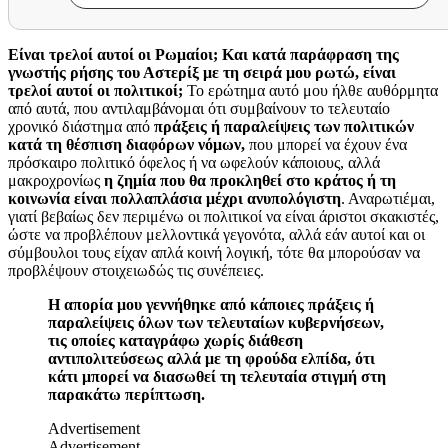
Είναι τρελοί αυτοί οι Ρωμαίοι; Και κατά παράφραση της
γνωστής ρήσης του Αστερίξ με τη σειρά μου ρωτώ, είναι
τρελοί αυτοί οι πολιτικοί;
Το ερώτημα αυτό μου ήλθε αυθόρμητα
από αυτά, που αντιλαμβάνομαι ότι συμβαίνουν το τελευταίο
χρονικό διάστημα από
πράξεις ή παραλείψεις των πολιτικών
κατά τη θέσπιση διαφόρων νόμων,
που μπορεί να έχουν ένα
πρόσκαιρο πολιτικό όφελος ή να ωφελούν κάποιους, αλλά
μακροχρονίως
η ζημία που θα προκληθεί στο κράτος ή τη
κοινωνία είναι πολλαπλάσια μέχρι ανυπολόγιστη
. Αναρωτιέμαι,
γιατί βεβαίως δεν περιμένω οι πολιτικοί να είναι άριστοι σκακιστές,
ώστε να προβλέπουν μελλοντικά γεγονότα, αλλά εάν αυτοί και οι
σύμβουλοι τους είχαν απλά κοινή λογική, τότε θα μπορούσαν να
προβλέψουν στοιχειωδώς τις συνέπειες.
Η απορία μου γεννήθηκε από κάποιες πράξεις ή
παραλείψεις όλων των τελευταίων κυβερνήσεων,
τις οποίες καταγράφω χωρίς διάθεση
αντιπολιτεύσεως αλλά με τη φρούδα ελπίδα, ότι
κάτι μπορεί να διασωθεί τη τελευταία στιγμή στη
παρακάτω περίπτωση.
Advertisement
Advertisement