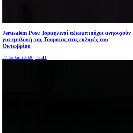
Jerusalem Post: Ισραηλινοί αξιωματούχοι ανησυχούν
για εμπλοκή της Τουρκίας στις εκλογές του
Οκτωβρίου
27 Ιουλίου 2026, 17:41