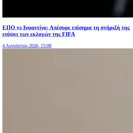
ΕΠΟ vs Ινφαντίνο: Απέσυρε επίσημα τη στήριξή της
ενόψει των εκλογών της FIFA
4 Αυγούστου 2026, 15:08