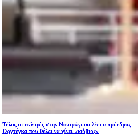
Τέλος οι εκλογές στην Νικαράγουα λέει ο πρόεδρος
Οργτέγκα που θέλει να γίνει «ισόβιος»