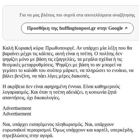
Για να μας βλέπεις πιο συχνά στα αποτελέσματα αναζήτησης
Προσθήκη της huffingtonpost.gr στην Google
Καλή Κυριακή κύριε Πρωθυπουργέ. Αν υπάρχει μία λέξη που θα
βαραίνει μέχρι τις κάλπες, αυτή είναι η τσέπη. Ο πολίτης δεν
ψηφίζει μόνο με βάση τις εξαγγελίες, τα μεγάλα σχέδια ή τις
θεσμικές μεταρρυθμίσεις. Ψηφίζει με βάση το αν μπορεί να
γεμίσει το καλάθι του σούπερ μάρκετ, να πληρώσει το ενοίκιο, να
βάλει βενζίνη, να πάει λίγες μέρες διακοπές.
Η ακρίβεια δεν είναι αφηρημένη έννοια. Είναι καθημερινός
λογαριασμός. Και όταν η τσέπη αδειάζει, η κοινωνία ζητά
απαντήσεις, όχι δικαιολογίες.
Advertisement
Advertisement
Ναι, υπάρχει εισαγόμενος πληθωρισμός. Ναι, υπάρχουν
ευρωπαϊκοί περιορισμοί. Όμως υπάρχουν και καρτέλ, υπερκέρδη,
στρεβλώσεις στην αγορά.