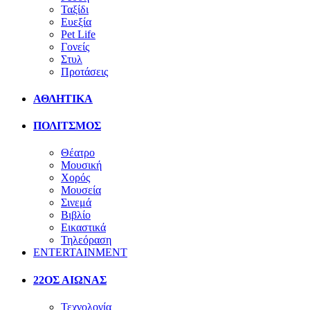
Ταξίδι
Ευεξία
Pet Life
Γονείς
Στυλ
Προτάσεις
ΑΘΛΗΤΙΚΑ
ΠΟΛΙΤΣΜΟΣ
Θέατρο
Μουσική
Χορός
Μουσεία
Σινεμά
Βιβλίο
Εικαστικά
Τηλεόραση
ENTERTAINMENT
22ΟΣ ΑΙΩΝΑΣ
Τεχνολογία