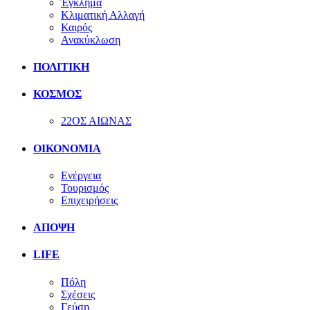
Έγκλημα
Κλιματική Αλλαγή
Καιρός
Ανακύκλωση
ΠΟΛΙΤΙΚΗ
ΚΟΣΜΟΣ
22ΟΣ ΑΙΩΝΑΣ
ΟΙΚΟΝΟΜΙΑ
Ενέργεια
Τουρισμός
Επιχειρήσεις
ΑΠΟΨΗ
LIFE
Πόλη
Σχέσεις
Γεύση