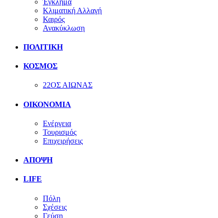
Έγκλημα
Κλιματική Αλλαγή
Καιρός
Ανακύκλωση
ΠΟΛΙΤΙΚΗ
ΚΟΣΜΟΣ
22ΟΣ ΑΙΩΝΑΣ
ΟΙΚΟΝΟΜΙΑ
Ενέργεια
Τουρισμός
Επιχειρήσεις
ΑΠΟΨΗ
LIFE
Πόλη
Σχέσεις
Γεύση