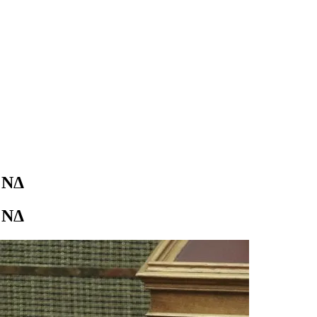
ς ΝΔ
ς ΝΔ