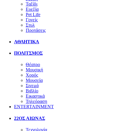
Ταξίδι
Ευεξία
Pet Life
Γονείς
Στυλ
Προτάσεις
ΑΘΛΗΤΙΚΑ
ΠΟΛΙΤΣΜΟΣ
Θέατρο
Μουσική
Χορός
Μουσεία
Σινεμά
Βιβλίο
Εικαστικά
Τηλεόραση
ENTERTAINMENT
22ΟΣ ΑΙΩΝΑΣ
Τεχνολογία