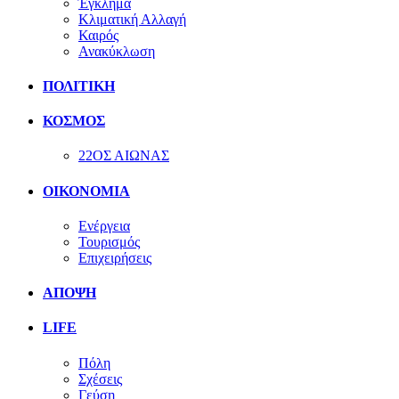
Έγκλημα
Κλιματική Αλλαγή
Καιρός
Ανακύκλωση
ΠΟΛΙΤΙΚΗ
ΚΟΣΜΟΣ
22ΟΣ ΑΙΩΝΑΣ
ΟΙΚΟΝΟΜΙΑ
Ενέργεια
Τουρισμός
Επιχειρήσεις
ΑΠΟΨΗ
LIFE
Πόλη
Σχέσεις
Γεύση