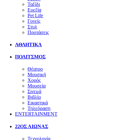
Ταξίδι
Ευεξία
Pet Life
Γονείς
Στυλ
Προτάσεις
ΑΘΛΗΤΙΚΑ
ΠΟΛΙΤΣΜΟΣ
Θέατρο
Μουσική
Χορός
Μουσεία
Σινεμά
Βιβλίο
Εικαστικά
Τηλεόραση
ENTERTAINMENT
22ΟΣ ΑΙΩΝΑΣ
Τεχνολογία