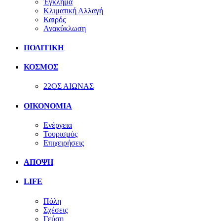
Έγκλημα
Κλιματική Αλλαγή
Καιρός
Ανακύκλωση
ΠΟΛΙΤΙΚΗ
ΚΟΣΜΟΣ
22ΟΣ ΑΙΩΝΑΣ
ΟΙΚΟΝΟΜΙΑ
Ενέργεια
Τουρισμός
Επιχειρήσεις
ΑΠΟΨΗ
LIFE
Πόλη
Σχέσεις
Γεύση