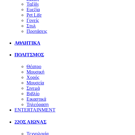
Ταξίδι
Ευεξία
Pet Life
Γονείς
Στυλ
Προτάσεις
ΑΘΛΗΤΙΚΑ
ΠΟΛΙΤΣΜΟΣ
Θέατρο
Μουσική
Χορός
Μουσεία
Σινεμά
Βιβλίο
Εικαστικά
Τηλεόραση
ENTERTAINMENT
22ΟΣ ΑΙΩΝΑΣ
Τεχνολογία