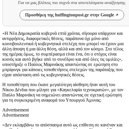
Για να μας βλέπεις πιο συχνά στα αποτελέσματα αναζήτησης
Προσθήκη της huffingtonpost.gr στην Google
«Η Νέα Δημοκρατία κυβερνά επτά χρόνια, σίγουρα υπάρχουν και
αντιρρήσεις, διαφορετικές θέσεις, παράπονα όχι μόνο από
κοινοβουλευτικά ή κυβερνητικά στελέχη που μπορεί να έχουν μια
άλλη άποψη ή μια άλλη θέση, αλλά και από τον κόσμο. Στο τέλος
της ημέρας όμως, το συμπέρασμα είναι ένα, ότι ο στόχος είναι
κοινός και αυτό βγήκε από το συνέδριο και από όλες τις ομιλίες»,
υποστήριξε ο Παύλος Μαρινάκης απαντώντας σε ερώτηση στο
μπρίφινγκ για κάποιες τοποθετήσεις στελεχών της παράταξης που
είχαν απόσταση από τις κυβερνητικές θέσεις.
Η τοποθέτηση που έκανε μεγαλύτερη αίσθηση ήταν αυτή του
Νίκου Δένδια που μίλησε για «Καγκελαρία τεχνοκρατών», με τον
Παύλο Μαρινάκη να σημειώνει απαντώντας σε σχετική ερώτηση
για τη συγκεκριμένη αναφορά του Υπουργού Άμυνας:
Advertisement
Advertisement
«Δεν εκλαμβάνω το απόσπασμα αυτό ως επίθεση σε κανέναν και