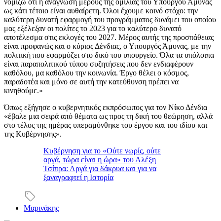
νομίζω ότι η ανάγνωση μέρους της ομιλίας του Υπουργού Άμυνας
ως κάτι τέτοιο είναι αυθαίρετη. Όλοι έχουμε κοινό στόχο: την
καλύτερη δυνατή εφαρμογή του προγράμματος δυνάμει του οποίου
μας εξέλεξαν οι πολίτες το 2023 για το καλύτερο δυνατό
αποτέλεσμα στις εκλογές του 2027. Μέρος αυτής της προσπάθειας
είναι προφανώς και ο κύριος Δένδιας, ο Υπουργός Άμυνας, με την
πολιτική που εφαρμόζει στο δικό του υπουργείο. Όλα τα υπόλοιπα
είναι παραπολιτικού τύπου συζητήσεις που δεν ενδιαφέρουν
καθόλου, μα καθόλου την κοινωνία. Έργο θέλει ο κόσμος,
παραδοτέα και μόνο σε αυτή την κατεύθυνση πρέπει να
κινηθούμε.»
Όπως εξήγησε ο κυβερνητικός εκπρόσωπος για τον Νίκο Δένδια
«έβαλε μια σειρά από θέματα ως προς τη δική του θεώρηση, αλλά
στο τέλος της ημέρας υπεραμύνθηκε του έργου και του ιδίου και
της Κυβέρνησης».
Κυβέρνηση για το «Ούτε νωρίς, ούτε
αργά, τώρα είναι η ώρα» του Αλέξη
Τσίπρα: Αργά για δάκρυα και για να
ξαναγραφτεί η Ιστορία
Μαρινάκης