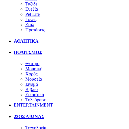
Ταξίδι
Ευεξία
Pet Life
Γονείς
Στυλ
Προτάσεις
ΑΘΛΗΤΙΚΑ
ΠΟΛΙΤΣΜΟΣ
Θέατρο
Μουσική
Χορός
Μουσεία
Σινεμά
Βιβλίο
Εικαστικά
Τηλεόραση
ENTERTAINMENT
22ΟΣ ΑΙΩΝΑΣ
Τεχνολογία