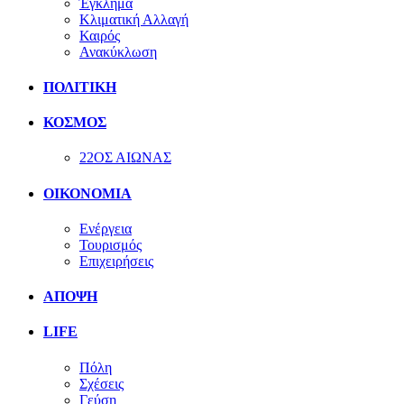
Έγκλημα
Κλιματική Αλλαγή
Καιρός
Ανακύκλωση
ΠΟΛΙΤΙΚΗ
ΚΟΣΜΟΣ
22ΟΣ ΑΙΩΝΑΣ
ΟΙΚΟΝΟΜΙΑ
Ενέργεια
Τουρισμός
Επιχειρήσεις
ΑΠΟΨΗ
LIFE
Πόλη
Σχέσεις
Γεύση