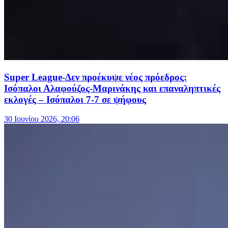
Super League-Δεν προέκυψε νέος πρόεδρος:
Ισόπαλοι Αλαφούζος-Μαρινάκης και επαναληπτικές
εκλογές – Ισόπαλοι 7-7 σε ψήφους
30 Ιουνίου 2026, 20:06