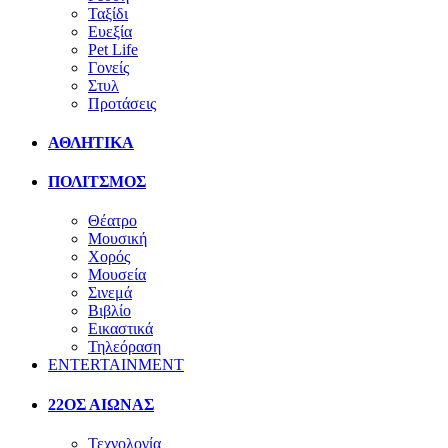
Ταξίδι
Ευεξία
Pet Life
Γονείς
Στυλ
Προτάσεις
ΑΘΛΗΤΙΚΑ
ΠΟΛΙΤΣΜΟΣ
Θέατρο
Μουσική
Χορός
Μουσεία
Σινεμά
Βιβλίο
Εικαστικά
Τηλεόραση
ENTERTAINMENT
22ΟΣ ΑΙΩΝΑΣ
Τεχνολογία