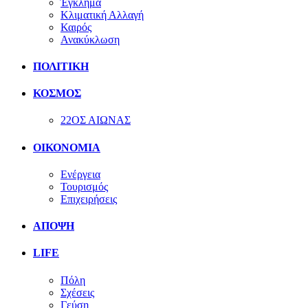
Έγκλημα
Κλιματική Αλλαγή
Καιρός
Ανακύκλωση
ΠΟΛΙΤΙΚΗ
ΚΟΣΜΟΣ
22ΟΣ ΑΙΩΝΑΣ
ΟΙΚΟΝΟΜΙΑ
Ενέργεια
Τουρισμός
Επιχειρήσεις
ΑΠΟΨΗ
LIFE
Πόλη
Σχέσεις
Γεύση