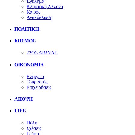
Έγκλημα
Κλιματική Αλλαγή
Καιρός
Ανακύκλωση
ΠΟΛΙΤΙΚΗ
ΚΟΣΜΟΣ
22ΟΣ ΑΙΩΝΑΣ
ΟΙΚΟΝΟΜΙΑ
Ενέργεια
Τουρισμός
Επιχειρήσεις
ΑΠΟΨΗ
LIFE
Πόλη
Σχέσεις
Γεύση