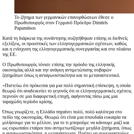
Το ζήτημα των γερμανικών επανορθώσεων έθεσε ο
Πρωθυπουργός στον Γερμανό Πρόεδρο
Dimitris
Papamitsos
Κατά τη διάρκεια της συνάντησης συζητήθηκαν επίσης οι διεθνείς
εξελίξεις, οι προοπτικές των ελληνογερμανικών σχέσεων, καθώς
και η ενίσχυση της ελληνογερμανικής συνεργασίας και στο πλαίσιο
της ΕΕ.
Ο Πρωθυπουργός τόνισε επίσης την πρόοδο της ελληνικής
οικονομίας αλλά και την ανάγκη αντιμετώπισης σοβαρών
ζητημάτων όπως η ανταγωνιστικότητα και το μεταναστευτικό.
«Πιστεύω ότι πρόκειται για μια πολύ σημαντική επίσκεψη, η οποία
θεωρώ ότι αναδεικνύει το γεγονός ότι οι ελληνογερμανικές σχέσεις
περνούν σε μια διαφορετική εποχή, αφήνοντας πίσω μας μια
ταραχώδη περίοδο κρίσης.
Όπως γνωρίζετε, η Ελλάδα πηγαίνει πολύ, πολύ καλύτερα στο
πεδίο της οικονομίας. Θεωρώ ότι είναι μια σπουδαία ευκαιρία να
μιλήσουμε για το μέλλον, για το τι μπορούμε να κάνουμε μαζί και
ως ευρωπαίοι εταίροι που αντιμετωπίζουμε μεγάλα ζητήματα, όπως
η ανταγωνιστικότητα, η μετανάστευση. Πρέπει να συνεργαστούμε