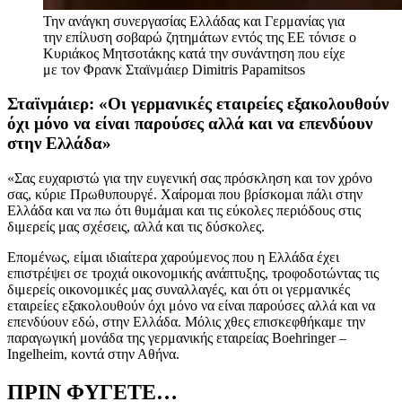
Την ανάγκη συνεργασίας Ελλάδας και Γερμανίας για
την επίλυση σοβαρώ ζητημάτων εντός της ΕΕ τόνισε ο
Κυριάκος Μητσοτάκης κατά την συνάντηση που είχε
με τον Φρανκ Σταϊνμάιερ
Dimitris Papamitsos
Σταϊνμάιερ: «Οι γερμανικές εταιρείες εξακολουθούν
όχι μόνο να είναι παρούσες αλλά και να επενδύουν
στην Ελλάδα»
«Σας ευχαριστώ για την ευγενική σας πρόσκληση και τον χρόνο
σας, κύριε Πρωθυπουργέ. Χαίρομαι που βρίσκομαι πάλι στην
Ελλάδα και να πω ότι θυμάμαι και τις εύκολες περιόδους στις
διμερείς μας σχέσεις, αλλά και τις δύσκολες.
Επομένως, είμαι ιδιαίτερα χαρούμενος που η Ελλάδα έχει
επιστρέψει σε τροχιά οικονομικής ανάπτυξης, τροφοδοτώντας τις
διμερείς οικονομικές μας συναλλαγές, και ότι οι γερμανικές
εταιρείες εξακολουθούν όχι μόνο να είναι παρούσες αλλά και να
επενδύουν εδώ, στην Ελλάδα. Μόλις χθες επισκεφθήκαμε την
παραγωγική μονάδα της γερμανικής εταιρείας Boehringer –
Ingelheim, κοντά στην Αθήνα.
ΠΡΙΝ ΦΥΓΕΤΕ…