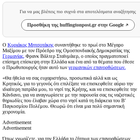
Για να μας βλέπεις πιο συχνά στα αποτελέσματα αναζήτησης
Προσθήκη της huffingtonpost.gr στην Google
Ο
Κυριάκος Μητσοτάκης
συναντήθηκε το πρωί στο Μέγαρο
Μαξίμου με τον Πρόεδρο της Ομοσπονδιακής Δημοκρατίας της
Γερμανίας,
Φρανκ Βάλτερ Σταϊνμάιερ, ο οποίος πραγματοποιεί
επίσημη επίσκεψη στην Ελλάδα και ένα από τα θέματα που έθεσε
ο Πρωθυπουργός ήταν αυτό των
γερμανικών επανορθώσεων.
«Θα ήθελα να σας ευχαριστήσω, προσωπικά αλλά και ως
Κρητικός, για το γεγονός ότι επιλέξατε να επισκεφθείτε αύριο την
ιδιαίτερη πατρίδα μου, το νησί της Κρήτης, και να επισκεφθείτε την
Κάνδανο, για να αναγνωρίσετε με την παρουσία σας τις ναζιστικές
θηριωδίες που έλαβαν χώρα στο νησί κατά τη διάρκεια του Β′
Παγκοσμίου Πολέμου. Θεωρώ ότι είναι μια πολύ σημαντική
χειρονομία.
Advertisement
Advertisement
Όπως γνωρίζετε, για την Ελλάδα το ζήτημα των επανορθώσεων