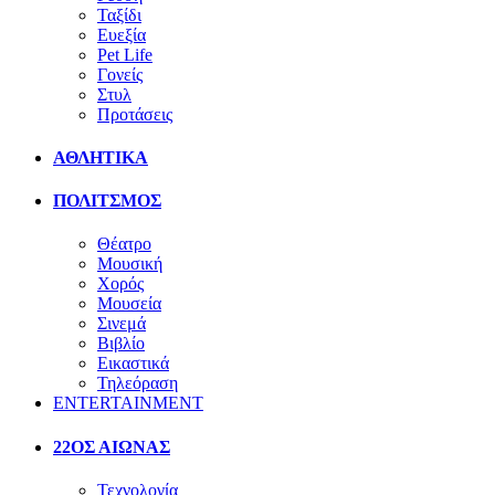
Ταξίδι
Ευεξία
Pet Life
Γονείς
Στυλ
Προτάσεις
ΑΘΛΗΤΙΚΑ
ΠΟΛΙΤΣΜΟΣ
Θέατρο
Μουσική
Χορός
Μουσεία
Σινεμά
Βιβλίο
Εικαστικά
Τηλεόραση
ENTERTAINMENT
22ΟΣ ΑΙΩΝΑΣ
Τεχνολογία