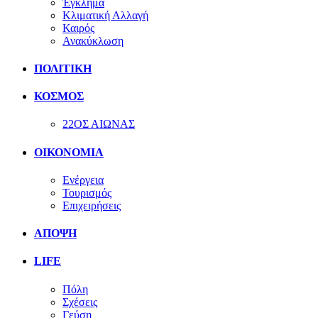
Έγκλημα
Κλιματική Αλλαγή
Καιρός
Ανακύκλωση
ΠΟΛΙΤΙΚΗ
ΚΟΣΜΟΣ
22ΟΣ ΑΙΩΝΑΣ
ΟΙΚΟΝΟΜΙΑ
Ενέργεια
Τουρισμός
Επιχειρήσεις
ΑΠΟΨΗ
LIFE
Πόλη
Σχέσεις
Γεύση