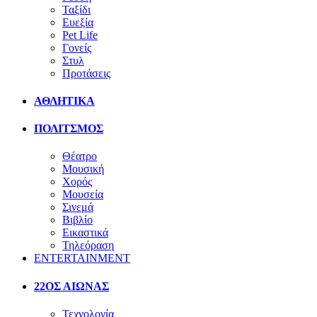
Ταξίδι
Ευεξία
Pet Life
Γονείς
Στυλ
Προτάσεις
ΑΘΛΗΤΙΚΑ
ΠΟΛΙΤΣΜΟΣ
Θέατρο
Μουσική
Χορός
Μουσεία
Σινεμά
Βιβλίο
Εικαστικά
Τηλεόραση
ENTERTAINMENT
22ΟΣ ΑΙΩΝΑΣ
Τεχνολογία