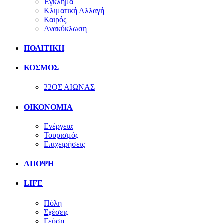
Έγκλημα
Κλιματική Αλλαγή
Καιρός
Ανακύκλωση
ΠΟΛΙΤΙΚΗ
ΚΟΣΜΟΣ
22ΟΣ ΑΙΩΝΑΣ
ΟΙΚΟΝΟΜΙΑ
Ενέργεια
Τουρισμός
Επιχειρήσεις
ΑΠΟΨΗ
LIFE
Πόλη
Σχέσεις
Γεύση