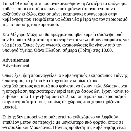
Τα 5.449 κρούσματα που ανακοινώθηκαν τη Δευτέρα το απόγευμα
καθώς και οι εκτιμήσεις των επιστημόνων ότι αναμένεται να
αυξηθούν κι άλλο, έχει σημάνει καμπανάκι συναγερμού στην
κυβέρνηση που ετοιμάζεται να λάβει νέα μέτρα για τον περιορισμό
της μετάδοσης του κορονοϊού.
Στο Μέγαρο Μαξίμου θα πραγματοποιηθεί ευρεία σύσκεψη υπό
τον Κυριάκο Μητσοτάκη και αναμένεται να ληφθούν αποφάσεις για
νέα μέτρα. Όπως έγινε γνωστό, ανακοινώσεις θα γίνουν από τον
υπουργό Υγείας, Θάνο Πλεύρη, σήμερα (Τρίτη) στις 18.00.
Advertisement
Advertisement
Όπως έχει ήδη προαναγγείλει ο κυβερνητικός εκπρόσωπος Γιάννης
Οικονόμου, τα μέτρα θα στοχεύσουν κυρίως στους
ανεμβολίαστους και αυτά που φαίνεται να έχουν «κλειδώσει» είναι
η υποχρέωση περισσότερων rapid test για όσους δεν έχουν κάνει το
εμβόλιο –από 1 την εβδομάδα σε 2- και οι περαιτέρω περιορισμοί
στην κινητικότητα τους, κυρίως σε χώρους που χαρακτηρίζονται
μεικτοί.
Επίσης δεν μπορεί να αποκλειστεί το ενδεχόμενο να ληφθούν
επιπλέον μέτρα σε περιοχές με μεγαλύτερο ιικό φορτίο, όπως σε
Θεσσαλία και Μακεδονία. Πάντως πρόθεση της κυβέρνησης είναι