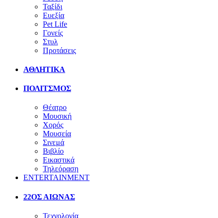
Ταξίδι
Ευεξία
Pet Life
Γονείς
Στυλ
Προτάσεις
ΑΘΛΗΤΙΚΑ
ΠΟΛΙΤΣΜΟΣ
Θέατρο
Μουσική
Χορός
Μουσεία
Σινεμά
Βιβλίο
Εικαστικά
Τηλεόραση
ENTERTAINMENT
22ΟΣ ΑΙΩΝΑΣ
Τεχνολογία