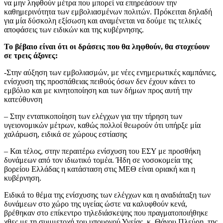
να μην ληφθούν μέτρα που μπορεί να επηρεάσουν την
καθημερινότητα των εμβολιασμένων πολιτών. Πρόκειται δηλαδή
για μία δύσκολη εξίσωση και αναμένεται να δούμε τις τελικές
αποφάσεις των ειδικών και της κυβέρνησης.
Το βέβαιο είναι ότι οι δράσεις που θα ληφθούν, θα στοχεύουν
σε τρεις άξονες:
-Στην αύξηση των εμβολιασμών, με νέες ενημερωτικές καμπάνιες,
ενίσχυση της προσπάθειας πειθούς όσων δεν έχουν κάνει το
εμβόλιο και με κινητοποίηση και των δήμων προς αυτή την
κατεύθυνση
– Στην εντατικοποίηση των ελέγχων για την τήρηση των
υγειονομικών μέτρων, καθώς πολλοί θεωρούν ότι υπήρξε μία
χαλάρωση, ειδικά σε χώρους εστίασης
– Και τέλος, στην περαιτέρω ενίσχυση του ΕΣΥ με προσθήκη
δυνάμεων από τον ιδιωτικό τομέα. Ήδη σε νοσοκομεία της
βορείου Ελλάδας η κατάσταση στις ΜΕΘ είναι οριακή και η
κυβέρνηση.
Ειδικά το θέμα της ενίσχυσης των ελέγχων και η αναδιάταξη των
δυνάμεων στο χώρο της υγείας ώστε να καλυφθούν κενά,
βρέθηκαν στο επίκεντρο τηλεδιάσκεψης που πραγματοποιήθηκε
χθες με τη συμμετοχή του υπουργού Υγείας, κ. Θάνου Πλεύρη, της