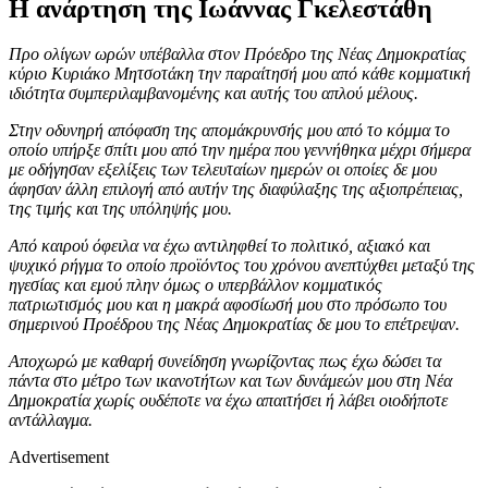
Η ανάρτηση της Ιωάννας Γκελεστάθη
Προ ολίγων ωρών υπέβαλλα στον Πρόεδρο της Νέας Δημοκρατίας
κύριο Κυριάκο Μητσοτάκη την παραίτησή μου από κάθε κομματική
ιδιότητα συμπεριλαμβανομένης και αυτής του απλού μέλους.
Στην οδυνηρή απόφαση της απομάκρυνσής μου από το κόμμα το
οποίο υπήρξε σπίτι μου από την ημέρα που γεννήθηκα μέχρι σήμερα
με οδήγησαν εξελίξεις των τελευταίων ημερών οι οποίες δε μου
άφησαν άλλη επιλογή από αυτήν της διαφύλαξης της αξιοπρέπειας,
της τιμής και της υπόληψής μου.
Από καιρού όφειλα να έχω αντιληφθεί το πολιτικό, αξιακό και
ψυχικό ρήγμα το οποίο προϊόντος του χρόνου ανεπτύχθει μεταξύ της
ηγεσίας και εμού πλην όμως ο υπερβάλλον κομματικός
πατριωτισμός μου και η μακρά αφοσίωσή μου στο πρόσωπο του
σημερινού Προέδρου της Νέας Δημοκρατίας δε μου το επέτρεψαν.
Αποχωρώ με καθαρή συνείδηση γνωρίζοντας πως έχω δώσει τα
πάντα στο μέτρο των ικανοτήτων και των δυνάμεών μου στη Νέα
Δημοκρατία χωρίς ουδέποτε να έχω απαιτήσει ή λάβει οιοδήποτε
αντάλλαγμα.
Advertisement