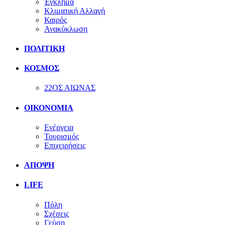
Έγκλημα
Κλιματική Αλλαγή
Καιρός
Ανακύκλωση
ΠΟΛΙΤΙΚΗ
ΚΟΣΜΟΣ
22ΟΣ ΑΙΩΝΑΣ
ΟΙΚΟΝΟΜΙΑ
Ενέργεια
Τουρισμός
Επιχειρήσεις
ΑΠΟΨΗ
LIFE
Πόλη
Σχέσεις
Γεύση