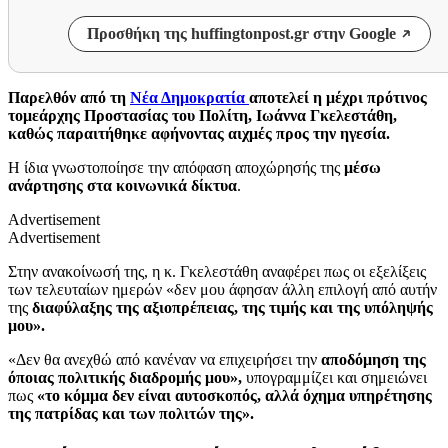
Προσθήκη της huffingtonpost.gr στην Google
Παρελθόν από τη
Νέα Δημοκρατία
αποτελεί η μέχρι πρότινος
τομεάρχης Προστασίας του Πολίτη, Ιωάννα Γκελεστάθη,
καθώς παραιτήθηκε αφήνοντας αιχμές προς την ηγεσία.
Η ίδια γνωστοποίησε την απόφαση αποχώρησής της
μέσω
ανάρτησης στα κοινωνικά δίκτυα
.
Advertisement
Advertisement
Στην ανακοίνωσή της, η κ. Γκελεστάθη αναφέρει πως οι εξελίξεις
των τελευταίων ημερών «δεν μου άφησαν άλλη επιλογή από αυτήν
της
διαφύλαξης της αξιοπρέπειας, της τιμής και της υπόληψής
μου».
«Δεν θα ανεχθώ από κανέναν να επιχειρήσει την
αποδόμηση της
όποιας πολιτικής διαδρομής μου»,
υπογραμμίζει και σημειώνει
πως
«το κόμμα δεν είναι αυτοσκοπός, αλλά όχημα υπηρέτησης
της πατρίδας και των πολιτών της».