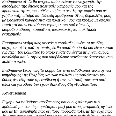
Επισημαίνω ότι δε θα ανεχθώ από κανέναν να επιχειρήσει την
αποδόμηση της όποιας πολιτικής διαδρομής μου και της
προσωπικότητάς μου καθώς κινήθηκα σε όλη την πορεία μου με
γνήσιο πατριωτισμό και διάθεση προσφοράς στους συμπολίτες μου,
με ιδεολογική καθαρότητα και πολιτικό ήθος και κυρίως με απόλυτη
τιμιότητα και πεντακάθαρα χέρια μακριά από φθηνούς
καιροσκοπισμούς, κομματικές δολοπλοκίες και πολιτικούς
εκβιασμούς.
Επισημαίνω ακόμη πως αφενός η παράταξη συνέχεται με ιδέες,
αρχές και αξίες από τις οποίες δε θα αποστώ όσο ζω και είναι έννοια
ευρύτερη του κόμματος το οποίο ενίοτε συνέχεται με μηχανισμούς,
κονκλάβια και ίντριγκες που αποβάλλουν οιονδήποτε διαπνέεται από
πολιτική υγεία.
Επισημαίνω τέλος πως το κόμμα δεν είναι αυτοσκοπός αλλά όχημα
υπηρέτησης της Πατρίδας και των πολιτών της τουλάχιστον για
όσους δεν εξαρτούν την επιβίωση ή την υπόστασή τους από αυτό
αλλά και για όσους δεν έχουν σκελετούς στη ντουλάπα τους.
Advertisement
Ευχαριστώ εκ βάθους καρδίας όσες και όσους πίστεψαν στο
πρόσωπό μου και συμπορεύθηκαν μαζί μου στους ατομικούς αγώνες
μου με την πεποίθηση πως δεν τους πρόδωσα ποτέ, με την ευχή πως
δεν τους απογοήτευσα ποτέ και με την πίστη πως θα έρθει ο καιρός