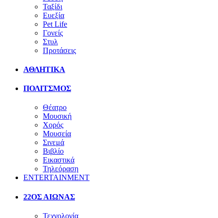
Ταξίδι
Ευεξία
Pet Life
Γονείς
Στυλ
Προτάσεις
ΑΘΛΗΤΙΚΑ
ΠΟΛΙΤΣΜΟΣ
Θέατρο
Μουσική
Χορός
Μουσεία
Σινεμά
Βιβλίο
Εικαστικά
Τηλεόραση
ENTERTAINMENT
22ΟΣ ΑΙΩΝΑΣ
Τεχνολογία