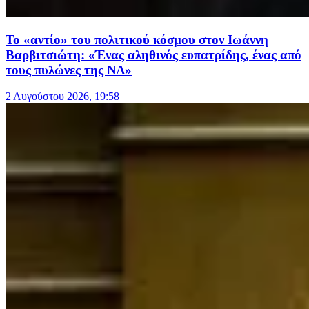
Το «αντίο» του πολιτικού κόσμου στον Ιωάννη
Βαρβιτσιώτη: «Ένας αληθινός ευπατρίδης, ένας από
τους πυλώνες της ΝΔ»
2 Αυγούστου 2026, 19:58