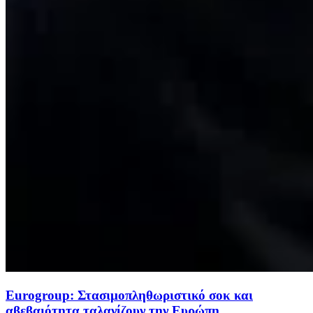
Eurogroup: Στασιμοπληθωριστικό σοκ και
αβεβαιότητα ταλανίζουν την Ευρώπη