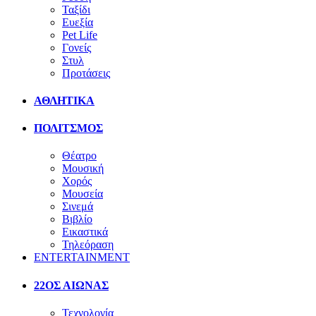
Ταξίδι
Ευεξία
Pet Life
Γονείς
Στυλ
Προτάσεις
ΑΘΛΗΤΙΚΑ
ΠΟΛΙΤΣΜΟΣ
Θέατρο
Μουσική
Χορός
Μουσεία
Σινεμά
Βιβλίο
Εικαστικά
Τηλεόραση
ENTERTAINMENT
22ΟΣ ΑΙΩΝΑΣ
Τεχνολογία