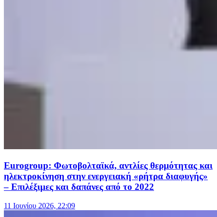
Eurogroup: Φωτοβολταϊκά, αντλίες θερμότητας και
ηλεκτροκίνηση στην ενεργειακή «ρήτρα διαφυγής»
– Επιλέξιμες και δαπάνες από το 2022
11 Ιουνίου 2026, 22:09