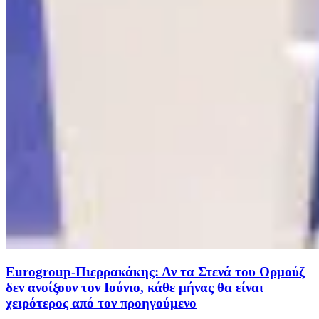
Eurogroup-Πιερρακάκης: Αν τα Στενά του Ορμούζ
δεν ανοίξουν τον Ιούνιο, κάθε μήνας θα είναι
χειρότερος από τον προηγούμενο