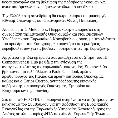
κεφαλαιαγορών και τη βελτίωση της πρόσβασης νεοφυών και
αναπτυσσόμενων επιχειρήσεων σε ιδιωτικά κεφάλαια.
Την Ελλάδα στη συνεδρίαση θα εκπροσωπήσει ο υφυπουργός
Εθνικής Οικονομίας και Οικονομικών Θάνος Πετραλιάς.
Αύριο, Τρίτη 5 Μαΐου, ο κ. Πιερρακάκης θα παραστεί στη
συνεδρίαση της Επιτροπής Οικονομικών και Νομισματικών
Υποθέσεων του Ευρωπαϊκού Κοινοβουλίου, όπου, με την ιδιότητα
του προέδρου του Eurogroup, θα απαντήσει σε ερωτήσεις
ευρωβουλευτών για τις βασικές προτεραιότητες της Ευρωζώνης.
Αργότερα την ίδια ημέρα θα συμμετάσχει σε συζήτηση του IE
Competitiveness Hub με θέμα την ενίσχυση της
ανταγωνιστικότητας της ευρωπαϊκής οικονομίας. Στο πάνελ θα
βρίσκονται, μεταξύ άλλων, ο Paolo Gentiloni, πρώην
πρωθυπουργός της Ιταλίας και πρώην επίτροπος Οικονομίας,
καθώς και ο Carlos Cuerpo, αντιπρόεδρος της ισπανικής
κυβέρνησης και υπουργός Οικονομίας, Εμπορίου και
Επιχειρήσεων της Ισπανίας.
Στο αυριανό ECOFIN, οι υπουργοί αναμένεται να συζητήσουν τον
κανονισμό του Συμβουλίου για την πρόσβαση της Ευρωπαϊκής
Εισαγγελίας και της Ευρωπαϊκής Υπηρεσίας Καταπολέμησης της
Απάτης σε πληροφορίες ΦΠΑ σε επίπεδο Ευρωπαϊκής Ένωσης.