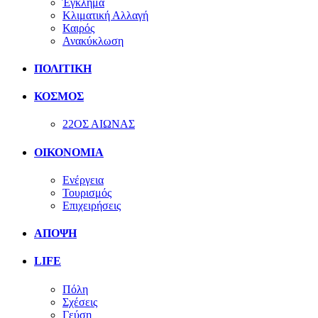
Έγκλημα
Κλιματική Αλλαγή
Καιρός
Ανακύκλωση
ΠΟΛΙΤΙΚΗ
ΚΟΣΜΟΣ
22ΟΣ ΑΙΩΝΑΣ
ΟΙΚΟΝΟΜΙΑ
Ενέργεια
Τουρισμός
Επιχειρήσεις
ΑΠΟΨΗ
LIFE
Πόλη
Σχέσεις
Γεύση