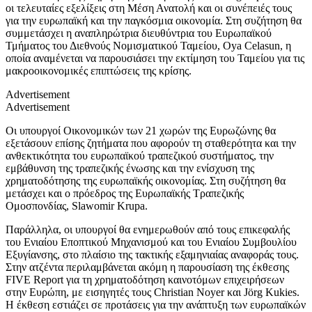
οι τελευταίες εξελίξεις στη Μέση Ανατολή και οι συνέπειές τους
για την ευρωπαϊκή και την παγκόσμια οικονομία. Στη συζήτηση θα
συμμετάσχει η αναπληρώτρια διευθύντρια του Ευρωπαϊκού
Τμήματος του Διεθνούς Νομισματικού Ταμείου, Oya Celasun, η
οποία αναμένεται να παρουσιάσει την εκτίμηση του Ταμείου για τις
μακροοικονομικές επιπτώσεις της κρίσης.
Advertisement
Advertisement
Οι υπουργοί Οικονομικών των 21 χωρών της Ευρωζώνης θα
εξετάσουν επίσης ζητήματα που αφορούν τη σταθερότητα και την
ανθεκτικότητα του ευρωπαϊκού τραπεζικού συστήματος, την
εμβάθυνση της τραπεζικής ένωσης και την ενίσχυση της
χρηματοδότησης της ευρωπαϊκής οικονομίας. Στη συζήτηση θα
μετάσχει και ο πρόεδρος της Ευρωπαϊκής Τραπεζικής
Ομοσπονδίας, Slawomir Krupa.
Παράλληλα, οι υπουργοί θα ενημερωθούν από τους επικεφαλής
του Ενιαίου Εποπτικού Μηχανισμού και του Ενιαίου Συμβουλίου
Εξυγίανσης, στο πλαίσιο της τακτικής εξαμηνιαίας αναφοράς τους.
Στην ατζέντα περιλαμβάνεται ακόμη η παρουσίαση της έκθεσης
FIVE Report για τη χρηματοδότηση καινοτόμων επιχειρήσεων
στην Ευρώπη, με εισηγητές τους Christian Noyer και Jörg Kukies.
Η έκθεση εστιάζει σε προτάσεις για την ανάπτυξη των ευρωπαϊκών